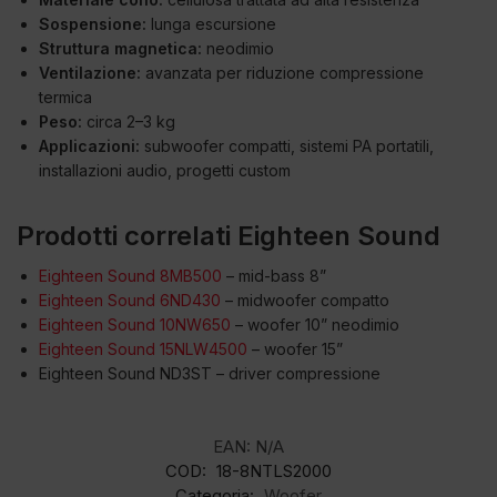
Sospensione:
lunga escursione
Struttura magnetica:
neodimio
Ventilazione:
avanzata per riduzione compressione
termica
Peso:
circa 2–3 kg
Applicazioni:
subwoofer compatti, sistemi PA portatili,
installazioni audio, progetti custom
Prodotti correlati Eighteen Sound
Eighteen Sound 8MB500
– mid-bass 8”
Eighteen Sound 6ND430
– midwoofer compatto
Eighteen Sound 10NW650
– woofer 10” neodimio
Eighteen Sound 15NLW4500
– woofer 15”
Eighteen Sound ND3ST – driver compressione
EAN:
N/A
COD:
18-8NTLS2000
Categoria:
Woofer