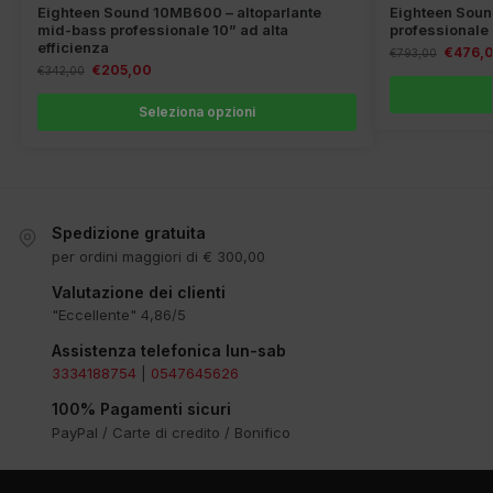
Eighteen Sound 10MB600 – altoparlante
Eighteen Sou
mid-bass professionale 10” ad alta
professionale
efficienza
€
476,
€
793,00
€
205,00
€
342,00
Seleziona opzioni
Spedizione gratuita
per ordini maggiori di € 300,00
Valutazione dei clienti
"Eccellente" 4,86/5
Assistenza telefonica lun-sab
3334188754
|
0547645626
100% Pagamenti sicuri
PayPal / Carte di credito / Bonifico