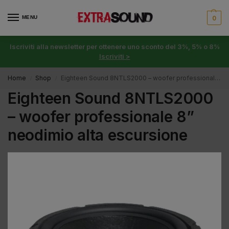
MENU
0
Iscriviti alla newsletter per ottenere uno sconto del 3%, 5% o 8%
Iscriviti >
Home
Shop
Eighteen Sound 8NTLS2000 – woofer professionale 8” neodimio alta escursione
/
/
Eighteen Sound 8NTLS2000
– woofer professionale 8”
neodimio alta escursione