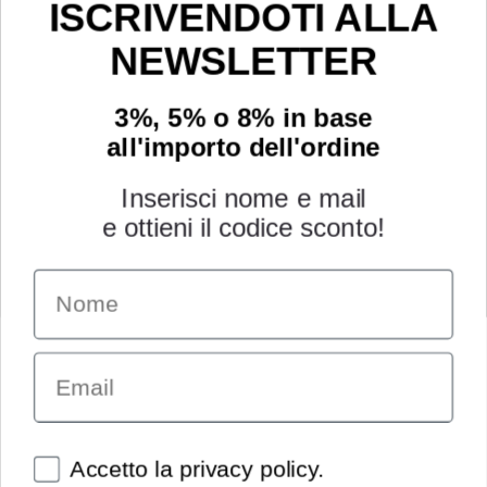
ISCRIVENDOTI ALLA
NEWSLETTER
3%, 5% o 8% in base
all'importo dell'ordine
Inserisci nome e mail
e ottieni il codice sconto!
Name
INFORMAZIONI
Chi siamo
Email
Condizioni generali
Garanzia
Richiesta assistenza tecnica
Diritto di recesso
Spunte obbligatorie
Accetto la privacy policy.
Pagamenti e spedizioni