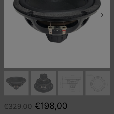
€
198,00
€
329,00