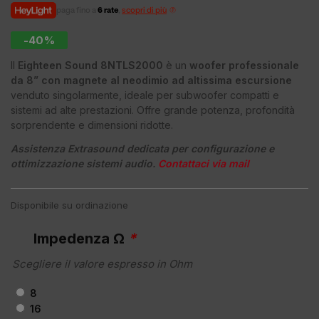
paga fino a
6 rate
,
scopri di più
-40%
Il
Eighteen Sound 8NTLS2000
è un
woofer professionale
da 8” con magnete al neodimio ad altissima escursione
venduto singolarmente, ideale per subwoofer compatti e
sistemi ad alte prestazioni. Offre grande potenza, profondità
sorprendente e dimensioni ridotte.
Assistenza Extrasound dedicata per configurazione e
ottimizzazione sistemi audio.
Contattaci via mail
Disponibile su ordinazione
Impedenza Ω
*
Scegliere il valore espresso in Ohm
8
16