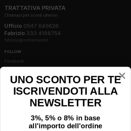
TRATTATIVA PRIVATA
Chiamaci per sconti ulteriori.
Ufficio
0547 645626
Fabrizio
333 4188754
fabrizio@extrasound.it
FOLLOW
Facebook
Instagram
Youtube
UNO SCONTO PER TE
ISCRIVENDOTI ALLA
NEWSLETTER
3%, 5% o 8% in base
all'importo dell'ordine