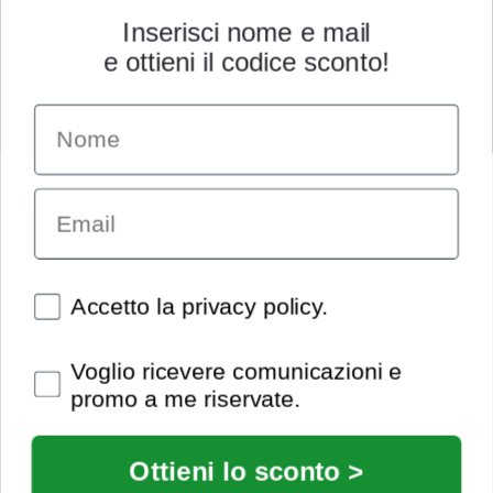
Inserisci nome e mail
e ottieni il codice sconto!
Name
INFORMAZIONI
Chi siamo
Email
Condizioni generali
Garanzia
Richiesta assistenza tecnica
Diritto di recesso
Spunte obbligatorie
Accetto la privacy policy.
Pagamenti e spedizioni
Privacy policy
Spunte obbligatorie
Voglio ricevere comunicazioni e
Utilizzo dei cookies
promo a me riservate.
Recedi dal contratto
© Extrasound 2021 |
info@extrasound.it
Ottieni lo sconto >