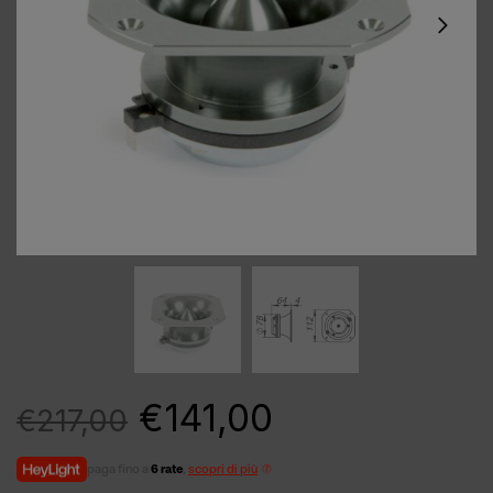
€
141,00
€
217,00
paga fino a
6 rate
,
scopri di più