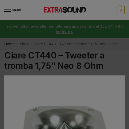
MENU
0
Iscriviti alla newsletter per ottenere uno sconto del 3%, 5% o 8%
Iscriviti >
Home
Shop
Ciare CT440 – Tweeter a tromba 1,75″ Neo 8 Ohm
/
/
Ciare CT440 – Tweeter a
tromba 1,75″ Neo 8 Ohm