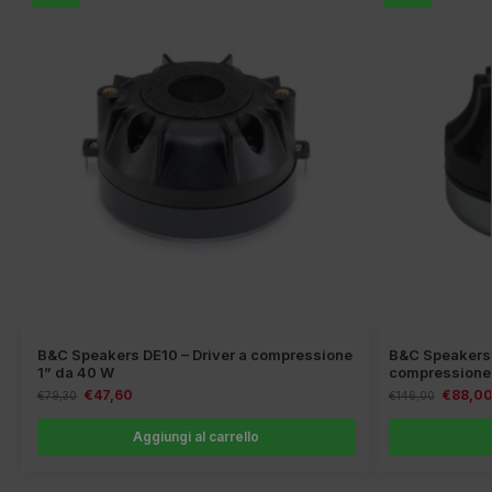
B&C Speakers DE10 – Driver a compressione
B&C Speakers 
1” da 40 W
compressione 
€
47,60
€
88,0
€
79,30
€
146,00
Aggiungi al carrello