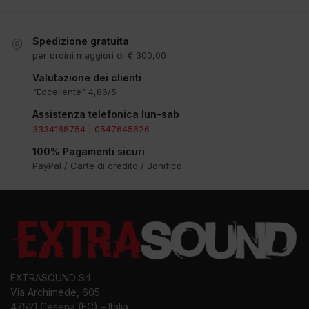
Spedizione gratuita
per ordini maggiori di € 300,00
Valutazione dei clienti
"Eccellente" 4,86/5
Assistenza telefonica lun-sab
3334188754
|
0547645626
100% Pagamenti sicuri
PayPal / Carte di credito / Bonifico
EXTRASOUND Srl
Via Archimede, 605
47521 Cesena (FC) – Italia