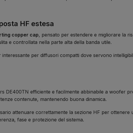
sposta HF estesa
rting copper cap
, pensato per estendere e migliorare la ri
ita e controllata nella parte alta della banda utile.
er interessante per diffusori compatti dove servono intelligibi
.
 DE400TN efficiente e facilmente abbinabile a woofer prof
otenze contenute, mantenendo buona dinamica.
ssario attenuare correttamente la sezione HF per ottenere u
erenza, fase e protezione del sistema.