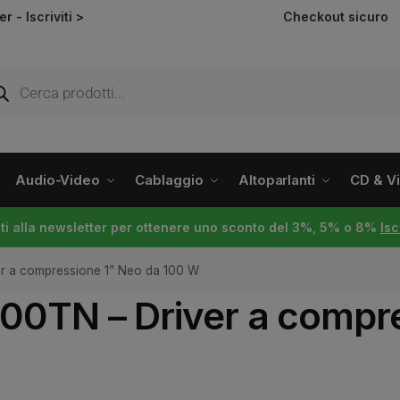
ter -
Iscriviti >
Checkout sicuro
Audio-Video
Cablaggio
Altoparlanti
CD & Vin
viti alla newsletter per ottenere uno sconto del 3%, 5% o 8%
Isc
r a compressione 1” Neo da 100 W
0TN – Driver a compre