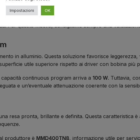
progettazione del diffusore.
Impostazioni
OK
atti, dispersione, carico acustico, risposta in frequenza e
nda. Per questo motivo, consigliamo sempre una valutazion
mm
mento in alluminio. Questa soluzione favorisce leggerezza, v
perficie utile superiore rispetto ai driver con bobina più p
a capacità continuous program arriva a
100 W
. Tuttavia, c
guata e un’eventuale attenuazione coerente con la sensibil
 resa pronta, brillante e definita. Questa caratteristica 
requenze.
dal produttore è
MMD400TN8
, informazione utile per servi