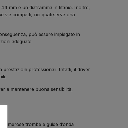
a 44 mm e un diaframma in titanio. Inoltre,
ue vie compatti, nei quali serve una
conseguenza, può essere impiegato in
ezioni adeguate.
stazioni professionali. Infatti, il driver
li.
ver a mantenere buona sensibilità,
on numerose trombe e guide d’onda