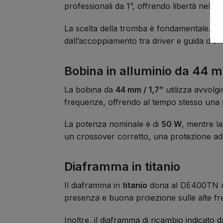
professionali da 1”, offrendo libertà nella 
La scelta della tromba è fondamentale. Inf
dall’accoppiamento tra driver e guida d’o
Bobina in alluminio da 44 
La bobina da
44 mm / 1,7”
utilizza avvolgi
frequenze, offrendo al tempo stesso una su
La potenza nominale è di
50 W
, mentre l
un crossover corretto, una protezione ade
Diaframma in titanio
Il diaframma in
titanio
dona al DE400TN una
presenza e buona proiezione sulle alte f
Inoltre, il diaframma di ricambio indicato 