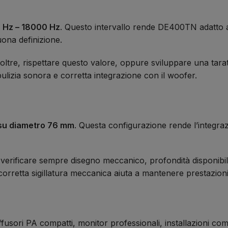
 Hz – 18000 Hz
. Questo intervallo rende DE400TN adatto a s
ona definizione.
noltre, rispettare questo valore, oppure sviluppare una ta
ulizia sonora e corretta integrazione con il woofer.
 su diametro 76 mm
. Questa configurazione rende l’integr
di verificare sempre disegno meccanico, profondità disponibi
corretta sigillatura meccanica aiuta a mantenere prestazioni 
ri PA compatti, monitor professionali, installazioni commerci