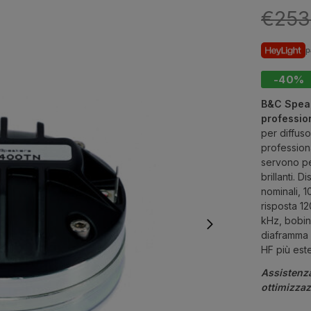
€
253
p
-40%
B&C Spea
professio
per diffuso
professiona
servono pe
brillanti. 
nominali, 1
risposta 1
kHz, bobin
diaframma 
HF più est
Assistenz
ottimizza