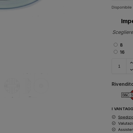
Disponibile
Imp
Scegliere
8
16
Rivendito
I VANTAG
Spedizi
Valutazi
Assiste