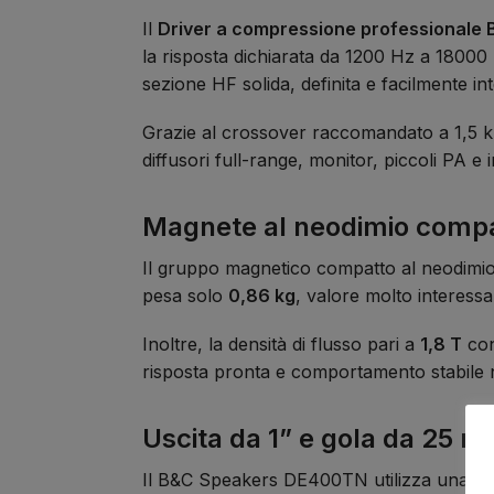
Il
Driver a compressione professional
la risposta dichiarata da 1200 Hz a 18000 H
sezione HF solida, definita e facilmente int
Grazie al crossover raccomandato a 1,5 k
diffusori full-range, monitor, piccoli PA e
Magnete al neodimio comp
Il gruppo magnetico compatto al neodimio p
pesa solo
0,86 kg
, valore molto interessan
Inoltre, la densità di flusso pari a
1,8 T
con
risposta pronta e comportamento stabile ne
Uscita da 1” e gola da 25 
Il B&C Speakers DE400TN utilizza una g