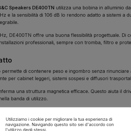
e B&C Speakers DE400TN
utilizza una bobina in alluminio d
z e la sensibilità di 106 dB lo rendono adatto a sistemi a d
egrabile.
Hz, DE400TN offre una buona flessibilità progettuale. Di 
 installazioni professionali, sempre con tromba, filtro e prot
atto
ermette di contenere peso e ingombro senza rinunciare a pre
te per cabinet leggeri, sistemi sospesi e diffusori trasportabi
ferma una struttura magnetica efficace. Questo aiuta il dri
lla banda di utilizzo.
mm
Utilizziamo i cookie per migliorare la tua esperienza di
navigazione. Navigando questo sito sei d'accordo con
ola da
25 mm / 1”
. Questo standard lo rende compatibile c
l'utilizzo degli stessi.