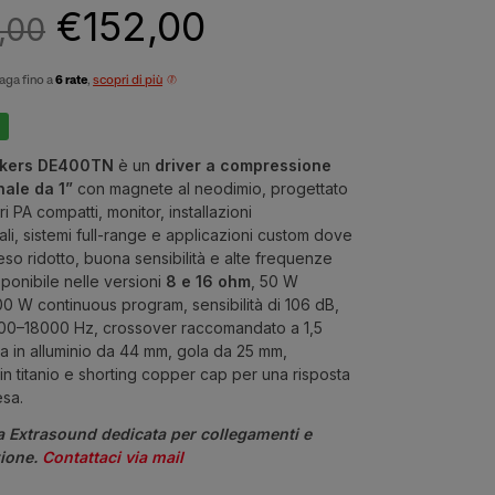
€
152,00
,00
aga fino a
6 rate
,
scopri di più
kers DE400TN
è un
driver a compressione
nale da 1”
con magnete al neodimio, progettato
ri PA compatti, monitor, installazioni
li, sistemi full-range e applicazioni custom dove
so ridotto, buona sensibilità e alte frequenze
Disponibile nelle versioni
8 e 16 ohm
, 50 W
00 W continuous program, sensibilità di 106 dB,
200–18000 Hz, crossover raccomandato a 1,5
a in alluminio da 44 mm, gola da 25 mm,
in titanio e shorting copper cap per una risposta
esa.
a Extrasound dedicata per collegamenti e
zione.
Contattaci via mail