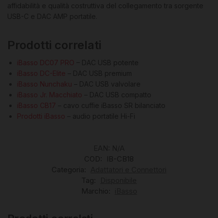
affidabilità e qualità costruttiva del collegamento tra sorgente
USB-C e DAC AMP portatile.
Prodotti correlati
iBasso DC07 PRO
– DAC USB potente
iBasso DC-Elite
– DAC USB premium
iBasso Nunchaku
– DAC USB valvolare
iBasso Jr. Macchiato
– DAC USB compatto
iBasso CB17
– cavo cuffie iBasso SR bilanciato
Prodotti iBasso
– audio portatile Hi-Fi
EAN:
N/A
COD:
IB-CB18
Categoria:
Adattatori e Connettori
Tag:
Disponibile
Marchio:
iBasso