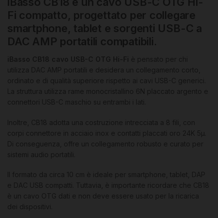
iBasso CB18 è un cavo USB-C OTG Hi-
Fi compatto, progettato per collegare
smartphone, tablet e sorgenti USB-C a
DAC AMP portatili compatibili.
iBasso CB18 cavo USB-C OTG Hi-Fi
è pensato per chi
utilizza DAC AMP portatili e desidera un collegamento corto,
ordinato e di qualità superiore rispetto ai cavi USB-C generici.
La struttura utilizza rame monocristallino 6N placcato argento e
connettori USB-C maschio su entrambi i lati.
Inoltre, CB18 adotta una costruzione intrecciata a 8 fili, con
corpi connettore in acciaio inox e contatti placcati oro 24K 5μ.
Di conseguenza, offre un collegamento robusto e curato per
sistemi audio portatili.
Il formato da circa 10 cm è ideale per smartphone, tablet, DAP
e DAC USB compatti. Tuttavia, è importante ricordare che CB18
è un cavo OTG dati e non deve essere usato per la ricarica
dei dispositivi.