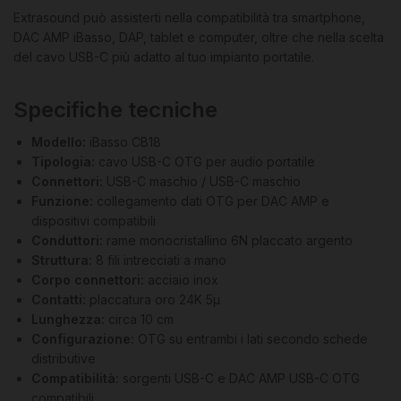
Extrasound può assisterti nella compatibilità tra smartphone,
DAC AMP iBasso, DAP, tablet e computer, oltre che nella scelta
del cavo USB-C più adatto al tuo impianto portatile.
Specifiche tecniche
Modello:
iBasso CB18
Tipologia:
cavo USB-C OTG per audio portatile
Connettori:
USB-C maschio / USB-C maschio
Funzione:
collegamento dati OTG per DAC AMP e
dispositivi compatibili
Conduttori:
rame monocristallino 6N placcato argento
Struttura:
8 fili intrecciati a mano
Corpo connettori:
acciaio inox
Contatti:
placcatura oro 24K 5μ
Lunghezza:
circa 10 cm
Configurazione:
OTG su entrambi i lati secondo schede
distributive
Compatibilità:
sorgenti USB-C e DAC AMP USB-C OTG
compatibili