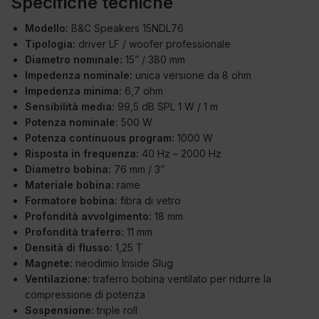
Specifiche tecniche
Modello:
B&C Speakers 15NDL76
Tipologia:
driver LF / woofer professionale
Diametro nominale:
15” / 380 mm
Impedenza nominale:
unica versione da 8 ohm
Impedenza minima:
6,7 ohm
Sensibilità media:
99,5 dB SPL 1 W / 1 m
Potenza nominale:
500 W
Potenza continuous program:
1000 W
Risposta in frequenza:
40 Hz – 2000 Hz
Diametro bobina:
76 mm / 3”
Materiale bobina:
rame
Formatore bobina:
fibra di vetro
Profondità avvolgimento:
18 mm
Profondità traferro:
11 mm
Densità di flusso:
1,25 T
Magnete:
neodimio Inside Slug
Ventilazione:
traferro bobina ventilato per ridurre la
compressione di potenza
Sospensione:
triple roll