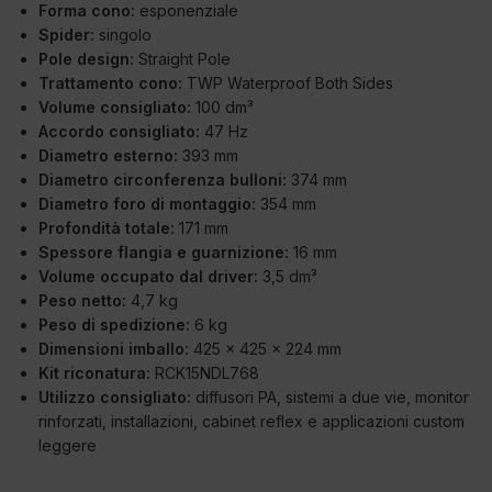
Forma cono:
esponenziale
Spider:
singolo
Pole design:
Straight Pole
Trattamento cono:
TWP Waterproof Both Sides
Volume consigliato:
100 dm³
Accordo consigliato:
47 Hz
Diametro esterno:
393 mm
Diametro circonferenza bulloni:
374 mm
Diametro foro di montaggio:
354 mm
Profondità totale:
171 mm
Spessore flangia e guarnizione:
16 mm
Volume occupato dal driver:
3,5 dm³
Peso netto:
4,7 kg
Peso di spedizione:
6 kg
Dimensioni imballo:
425 x 425 x 224 mm
Kit riconatura:
RCK15NDL768
Utilizzo consigliato:
diffusori PA, sistemi a due vie, monitor
rinforzati, installazioni, cabinet reflex e applicazioni custom
leggere