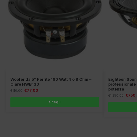
Woofer da 5″ Ferrite 160 Watt 4 o 8 Ohm –
Eighteen Sou
Ciare HWB130
professionale 
potenza
€
77,00
€
110,00
€
750
€
1.250,00
Scegli