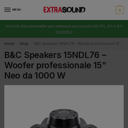
MENU
0
Iscriviti alla newsletter per ottenere uno sconto del 3%, 5% o 8%
Iscriviti >
Home
Shop
B&C Speakers 15NDL76 – Woofer professionale 15” Neo da 1000 W
/
/
B&C Speakers 15NDL76 –
Woofer professionale 15”
Neo da 1000 W