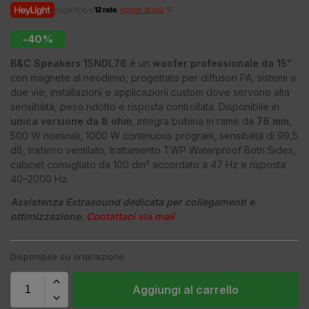
paga fino a
12 rate
,
scopri di più
-40%
B&C Speakers 15NDL76
è un
woofer professionale da 15”
con magnete al neodimio, progettato per diffusori PA, sistemi a
due vie, installazioni e applicazioni custom dove servono alta
sensibilità, peso ridotto e risposta controllata. Disponibile in
unica versione da 8 ohm
, integra bobina in rame da
76 mm
,
500 W nominali, 1000 W continuous program, sensibilità di 99,5
dB, traferro ventilato, trattamento TWP Waterproof Both Sides,
cabinet consigliato da 100 dm³ accordato a 47 Hz e risposta
40–2000 Hz.
Assistenza Extrasound dedicata per collegamenti e
ottimizzazione.
Contattaci via mail
Disponibile su ordinazione
Aggiungi al carrello