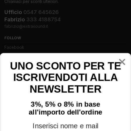
Chiamaci per sconti ulteriori.
Ufficio
0547 645626
Fabrizio
333 4188754
fabrizio@extrasound.it
FOLLOW
Facebook
Instagram
Youtube
UNO SCONTO PER TE
ISCRIVENDOTI ALLA
NEWSLETTER
3%, 5% o 8% in base
all'importo dell'ordine
Inserisci nome e mail