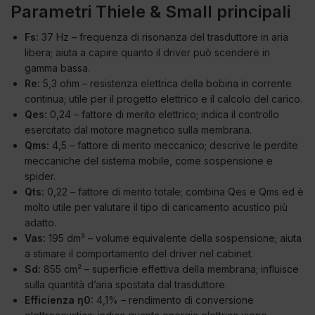
Parametri Thiele & Small principali
Fs:
37 Hz – frequenza di risonanza del trasduttore in aria
libera; aiuta a capire quanto il driver può scendere in
gamma bassa.
Re:
5,3 ohm – resistenza elettrica della bobina in corrente
continua; utile per il progetto elettrico e il calcolo del carico.
Qes:
0,24 – fattore di merito elettrico; indica il controllo
esercitato dal motore magnetico sulla membrana.
Qms:
4,5 – fattore di merito meccanico; descrive le perdite
meccaniche del sistema mobile, come sospensione e
spider.
Qts:
0,22 – fattore di merito totale; combina Qes e Qms ed è
molto utile per valutare il tipo di caricamento acustico più
adatto.
Vas:
195 dm³ – volume equivalente della sospensione; aiuta
a stimare il comportamento del driver nel cabinet.
Sd:
855 cm² – superficie effettiva della membrana; influisce
sulla quantità d’aria spostata dal trasduttore.
Efficienza η0:
4,1% – rendimento di conversione