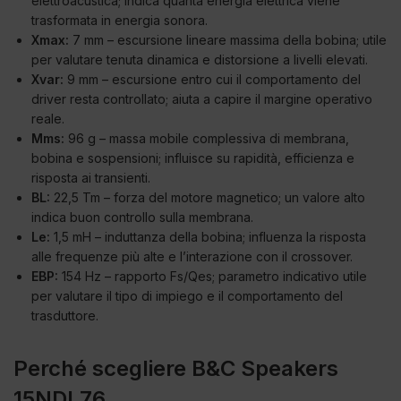
elettroacustica; indica quanta energia elettrica viene
trasformata in energia sonora.
Xmax:
7 mm – escursione lineare massima della bobina; utile
per valutare tenuta dinamica e distorsione a livelli elevati.
Xvar:
9 mm – escursione entro cui il comportamento del
driver resta controllato; aiuta a capire il margine operativo
reale.
Mms:
96 g – massa mobile complessiva di membrana,
bobina e sospensioni; influisce su rapidità, efficienza e
risposta ai transienti.
BL:
22,5 Tm – forza del motore magnetico; un valore alto
indica buon controllo sulla membrana.
Le:
1,5 mH – induttanza della bobina; influenza la risposta
alle frequenze più alte e l’interazione con il crossover.
EBP:
154 Hz – rapporto Fs/Qes; parametro indicativo utile
per valutare il tipo di impiego e il comportamento del
trasduttore.
Perché scegliere B&C Speakers
15NDL76