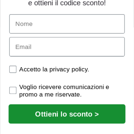
e ottieni il codice sconto!
Name
INFORMAZIONI
Chi siamo
Email
Condizioni generali
Garanzia
Richiesta assistenza tecnica
Diritto di recesso
Spunte obbligatorie
Accetto la privacy policy.
Pagamenti e spedizioni
Privacy policy
Spunte obbligatorie
Voglio ricevere comunicazioni e
Utilizzo dei cookies
promo a me riservate.
Recedi dal contratto
© Extrasound 2021 |
info@extrasound.it
Ottieni lo sconto >