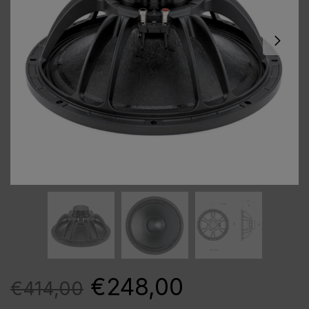
€
248,00
€
414,00