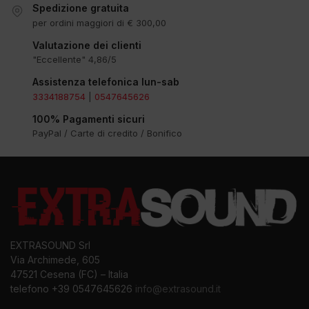
Spedizione gratuita
per ordini maggiori di € 300,00
Valutazione dei clienti
"Eccellente" 4,86/5
Assistenza telefonica lun-sab
3334188754
|
0547645626
100% Pagamenti sicuri
PayPal / Carte di credito / Bonifico
EXTRASOUND Srl
Via Archimede, 605
47521 Cesena (FC) – Italia
telefono +39 0547645626
info@extrasound.it