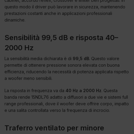
cabinet, accordo reflex, crossover e limiter ben progettati. In
questo modo il driver può lavorare in sicurezza, mantenendo
prestazioni costanti anche in applicazioni professionali
dinamiche.
Sensibilità 99,5 dB e risposta 40–
2000 Hz
La sensibilità media dichiarata è di
99,5 dB
. Questo valore
permette di ottenere pressione sonora elevata con buona
efficienza, riducendo la necessità di potenza applicata rispetto
a woofer meno sensibili.
La risposta in frequenza va da
40 Hz a 2000 Hz
. Questa
banda rende 15NDL76 adatto a diffusori a due vie e sistemi full
range professionali, dove il woofer deve offrire corpo, impatto
e una salita controllata verso la frequenza di incrocio.
Traferro ventilato per minore