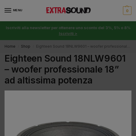
MENU
0
Iscriviti alla newsletter per ottenere uno sconto del 3%, 5% o 8%
Iscriviti >
Home
Shop
Eighteen Sound 18NLW9601 – woofer professionale 18” ad altissima potenza
/
/
Eighteen Sound 18NLW9601
– woofer professionale 18”
ad altissima potenza