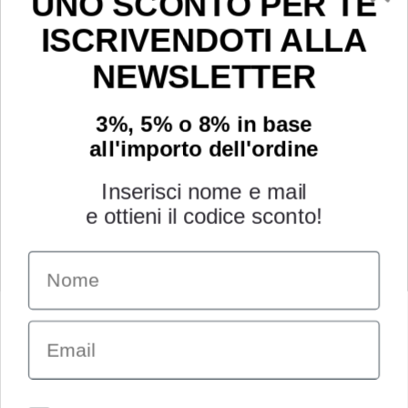
UNO SCONTO PER TE
ISCRIVENDOTI ALLA
NEWSLETTER
3%, 5% o 8% in base
all'importo dell'ordine
Inserisci nome e mail
e ottieni il codice sconto!
Name
INFORMAZIONI
Chi siamo
Email
Condizioni generali
Garanzia
Richiesta assistenza tecnica
Diritto di recesso