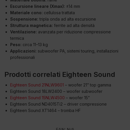
Escursione lineare (Xmax):
±14 mm
Materiale cono:
cellulosa trattata
Sospensione:
tripla onda ad alta escursione
Struttura magnetica:
ferrite ad alta densità
Ventilazione:
avanzata per riduzione compressione
termica
Peso:
circa 11–13 kg
Applicazioni:
subwoofer PA, sistemi touring, installazioni
professionali
Prodotti correlati Eighteen Sound
Eighteen Sound 21NLW9601
– woofer 21” top gamma
Eighteen Sound 18LW2400 – woofer subwoofer
Eighteen Sound 15NLW4500
– woofer 15”
Eighteen Sound ND4015Ti2 – driver compressione
Eighteen Sound XT1464 – tromba HF
EAN:
N/A