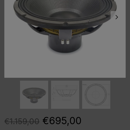
€
695,00
€
1.159,00