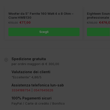
Woofer da 5″ Ferrite 160 Watt 4 o 8 Ohm –
Eighteen Sou
Ciare HWB130
professionale
€
77,00
€
476,
€
110,00
€
793,00
Scegli
Spedizione gratuita
per ordini maggiori di € 300,00
Valutazione dei clienti
"Eccellente" 4,86/5
Assistenza telefonica lun-sab
3334188754
|
0547645626
100% Pagamenti sicuri
PayPal / Carte di credito / Bonifico