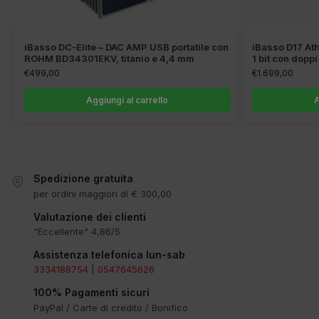
iBasso DC-Elite – DAC AMP USB portatile con
iBasso D17 Ath
ROHM BD34301EKV, titanio e 4,4 mm
1 bit con dopp
€
499,00
€
1.699,00
Aggiungi al carrello
A
Spedizione gratuita
per ordini maggiori di € 300,00
Valutazione dei clienti
"Eccellente" 4,86/5
Assistenza telefonica lun-sab
3334188754
|
0547645626
100% Pagamenti sicuri
PayPal / Carte di credito / Bonifico