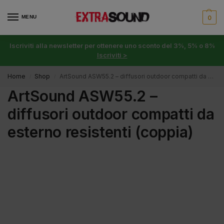
MENU
0
Iscriviti alla newsletter per ottenere uno sconto del 3%, 5% o 8%
Iscriviti >
Home
Shop
ArtSound ASW55.2 – diffusori outdoor compatti da esterno resistenti (coppia)
/
/
ArtSound ASW55.2 –
diffusori outdoor compatti da
esterno resistenti (coppia)