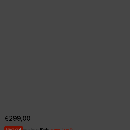
€
299,00
paga fino a
12 rate
,
scopri di più