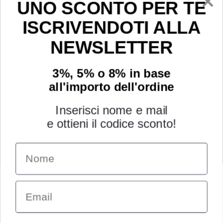
Youtube
UNO SCONTO PER TE
ISCRIVENDOTI ALLA
NEWSLETTER
3%, 5% o 8% in base
all'importo dell'ordine
Inserisci nome e mail
e ottieni il codice sconto!
Name
INFORMAZIONI
Chi siamo
Email
Condizioni generali
Garanzia
Richiesta assistenza tecnica