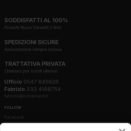
SODDISFATTI AL 100%
Prodotti Nuovi Garantiti 2 Anni.
SPEDIZIONI SICURE
Assicurazione sempre inclusa.
TRATTATIVA PRIVATA
Chiamaci per sconti ulteriori.
Ufficio
0547 645626
Fabrizio
333 4188754
fabrizio@extrasound.it
FOLLOW
Facebook
Instagram