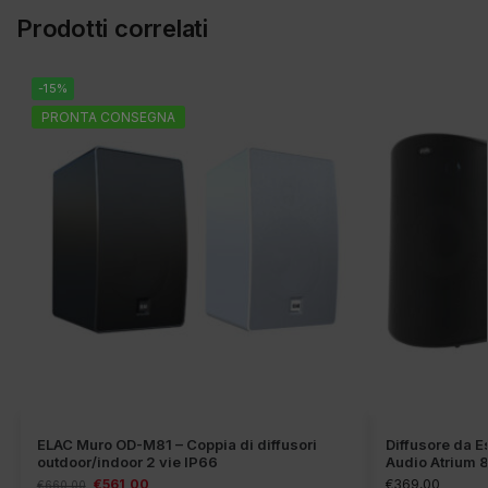
Prodotti correlati
-15%
PRONTA CONSEGNA
ELAC Muro OD-M81 – Coppia di diffusori
Diffusore da E
outdoor/indoor 2 vie IP66
Audio Atrium 8
€
561,00
€
369,00
€
660,00