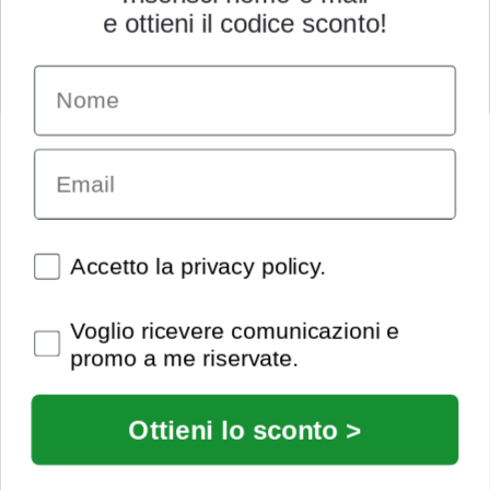
e ottieni il codice sconto!
Name
INFORMAZIONI
Chi siamo
Email
Condizioni generali
Garanzia
Richiesta assistenza tecnica
Diritto di recesso
Spunte obbligatorie
Accetto la privacy policy.
Pagamenti e spedizioni
Privacy policy
Spunte obbligatorie
Voglio ricevere comunicazioni e
Utilizzo dei cookies
promo a me riservate.
Recedi dal contratto
© Extrasound 2021 |
info@extrasound.it
Ottieni lo sconto >