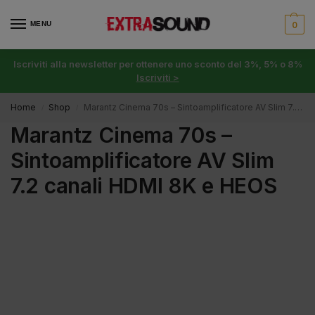
MENU
0
Iscriviti alla newsletter per ottenere uno sconto del 3%, 5% o 8%
Iscriviti >
Home
Shop
Marantz Cinema 70s – Sintoamplificatore AV Slim 7.2 canali HDMI 8K e HEOS
/
/
Marantz Cinema 70s –
Sintoamplificatore AV Slim
7.2 canali HDMI 8K e HEOS