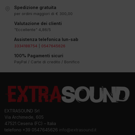
Spedizione gratuita
per ordini maggiori di € 300,00
Valutazione dei clienti
"Eccellente" 4,86/5
Assistenza telefonica lun-sab
3334188754
|
0547645626
100% Pagamenti sicuri
PayPal / Carte di credito / Bonifico
EXTRASOUND Srl
Via Archimede, 605
47521 Cesena (FC) – Italia
telefono +39 0547645626
info@extrasound.it