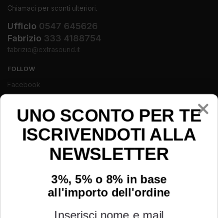
Chiamaci per sconti ulteriori.
Ufficio
0547 645626
Fabrizio
333 4188754
fabrizio@extrasound.it
FOLLOW
Facebook
Instagram
UNO SCONTO PER TE
Youtube
ISCRIVENDOTI ALLA
NEWSLETTER
3%, 5% o 8% in base
all'importo dell'ordine
Inserisci nome e mail