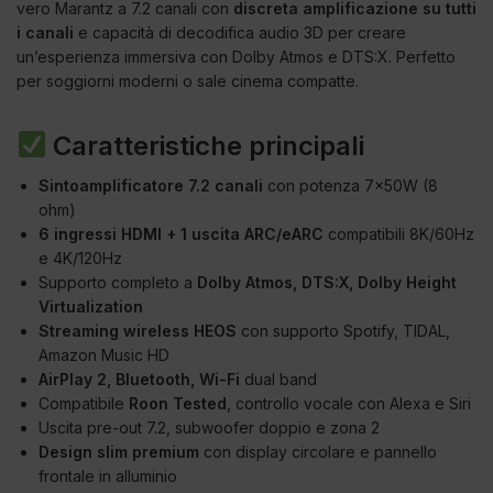
vero Marantz a 7.2 canali con
discreta amplificazione su tutti
i canali
e capacità di decodifica audio 3D per creare
un’esperienza immersiva con Dolby Atmos e DTS:X. Perfetto
per soggiorni moderni o sale cinema compatte.
Caratteristiche principali
Sintoamplificatore 7.2 canali
con potenza 7x50W (8
ohm)
6 ingressi HDMI + 1 uscita ARC/eARC
compatibili 8K/60Hz
e 4K/120Hz
Supporto completo a
Dolby Atmos, DTS:X, Dolby Height
Virtualization
Streaming wireless HEOS
con supporto Spotify, TIDAL,
Amazon Music HD
AirPlay 2, Bluetooth, Wi-Fi
dual band
Compatibile
Roon Tested
, controllo vocale con Alexa e Siri
Uscita pre-out 7.2, subwoofer doppio e zona 2
Design slim premium
con display circolare e pannello
frontale in alluminio