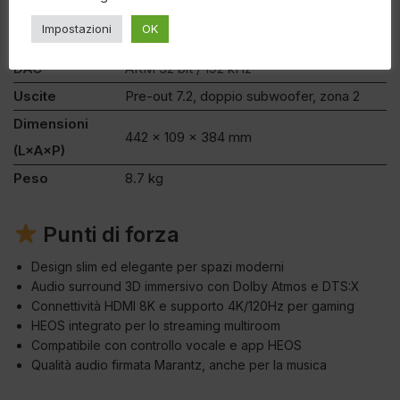
Deezer
Impostazioni
OK
Controlli vocali
Alexa, Google, Siri (via AirPlay)
DAC
AKM 32 bit / 192 kHz
Uscite
Pre-out 7.2, doppio subwoofer, zona 2
Dimensioni
442 × 109 × 384 mm
(L×A×P)
Peso
8.7 kg
Punti di forza
Design slim ed elegante per spazi moderni
Audio surround 3D immersivo con Dolby Atmos e DTS:X
Connettività HDMI 8K e supporto 4K/120Hz per gaming
HEOS integrato per lo streaming multiroom
Compatibile con controllo vocale e app HEOS
Qualità audio firmata Marantz, anche per la musica