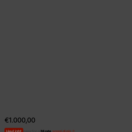
€
1.000,00
paga fino a
36 rate
,
scopri di più