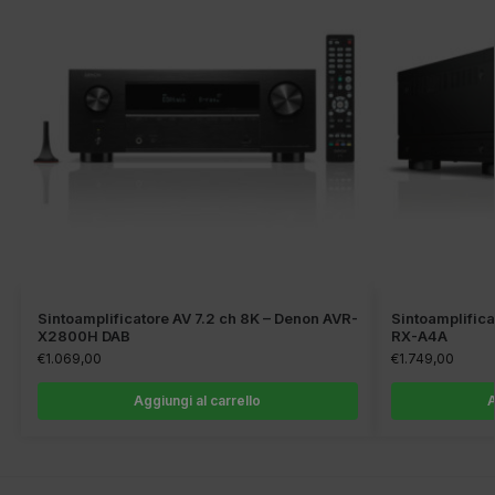
Sintoamplificatore AV 7.2 ch 8K – Denon AVR-
Sintoamplifica
X2800H DAB
RX-A4A
€
1.069,00
€
1.749,00
Aggiungi al carrello
A