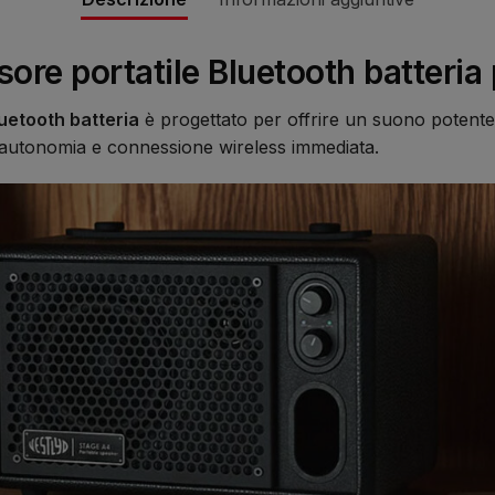
sore portatile Bluetooth batteri
luetooth batteria
è progettato per offrire un suono potente
, autonomia e connessione wireless immediata.