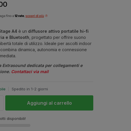
00
aga fino a
12 rate
,
scopri di più
Stage A4
è un
diffusore attivo portatile hi-fi
ia e Bluetooth
, progettato per offrire suono
ibertà totale di utilizzo. Ideale per ascolti indoor
 combina dinamica, autonomia e connessione
mmediata.
a Extrasound dedicata per collegamenti e
zione.
Contattaci via mail
bile
|
Spedito in 1-2 giorni
Aggiungi al carrello
tti disponibili!