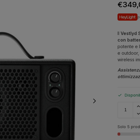
€
349,
p
Il
Vestlyd 
con batter
potente e l
e outdoor,
wireless i
Assistenz
ottimizza
Disponi
Solo 5 prodo