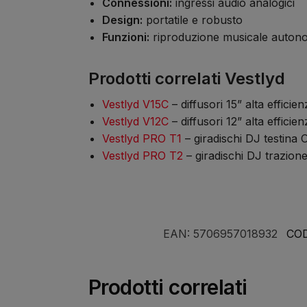
Connessioni:
ingressi audio analogici
Design:
portatile e robusto
Funzioni:
riproduzione musicale auton
Prodotti correlati Vestlyd
Vestlyd V15C
– diffusori 15” alta efficien
Vestlyd V12C
– diffusori 12” alta efficien
Vestlyd PRO T1
– giradischi DJ testina 
Vestlyd PRO T2
– giradischi DJ trazione
EAN:
5706957018932
CO
Prodotti correlati