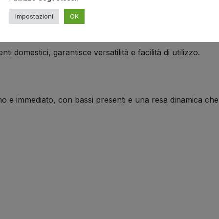
o e resistente, facilitando il trasporto e l’uso in diverse sit
Impostazioni
OK
 outdoor
i domestici, garantisce versatilità e facilità di utilizzo.
no e immediato, con bassi presenti e una resa dinamica che 