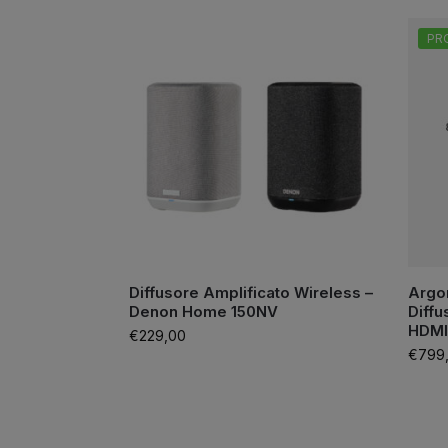
PR
Diffusore Amplificato Wireless –
Argon
Denon Home 150NV
Diffu
HDMI
€
229,00
€
799