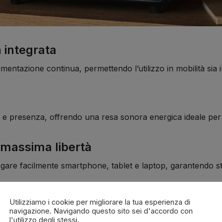
a integrata
mentazione continua, permettendo l’utilizzo in mobilità sia in
o e presenza, offrendo una resa sonora energica ideale per m
 massima libertà
egare facilmente smartphone, tablet e laptop, garantendo st
Utilizziamo i cookie per migliorare la tua esperienza di
navigazione. Navigando questo sito sei d'accordo con
l'utilizzo degli stessi.