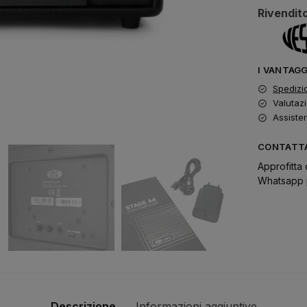
Rivendito
I VANTAG
Spedizi
Valutazi
Assiste
CONTATTA
Approfitta 
Whatsapp p
Descrizione
Informazioni aggiuntive