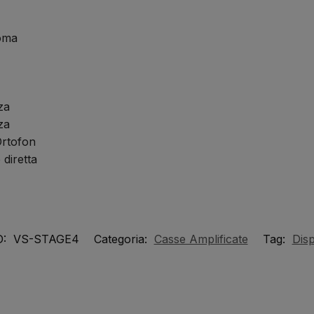
oma
za
za
Ortofon
 diretta
D:
VS-STAGE4
Categoria:
Casse Amplificate
Tag:
Disp