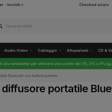
ter -
Iscriviti >
Checkout sicuro
Audio-Video
Cablaggio
Altoparlanti
CD & Vin
viti alla newsletter per ottenere uno sconto del 3%, 5% o 8%
Isc
tatile Bluetooth con batteria potente
diffusore portatile Blu