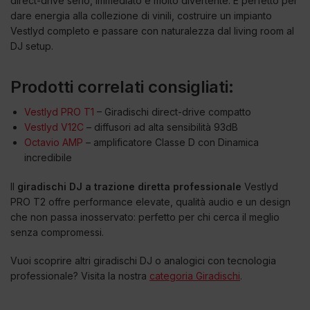
direct-drive serio, immediato e molto divertente. È perfetto per
dare energia alla collezione di vinili, costruire un impianto
Vestlyd completo e passare con naturalezza dal living room al
DJ setup.
Prodotti correlati consigliati:
Vestlyd PRO T1
– Giradischi direct-drive compatto
Vestlyd V12C
– diffusori ad alta sensibilità 93dB
Octavio AMP
– amplificatore Classe D con Dinamica
incredibile
Il
giradischi DJ a trazione diretta professionale
Vestlyd
PRO T2 offre performance elevate, qualità audio e un design
che non passa inosservato: perfetto per chi cerca il meglio
senza compromessi.
Vuoi scoprire altri giradischi DJ o analogici con tecnologia
professionale? Visita la nostra
categoria Giradischi
.