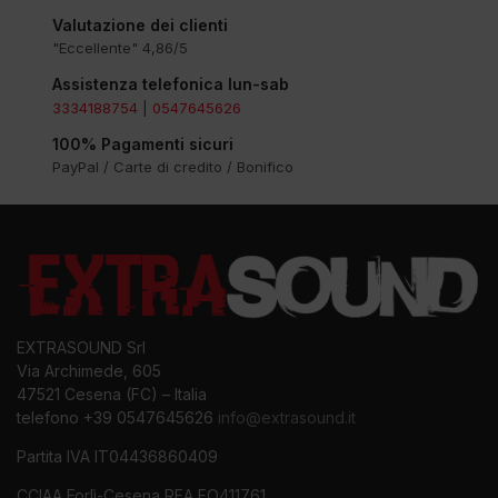
Valutazione dei clienti
"Eccellente" 4,86/5
Assistenza telefonica lun-sab
3334188754
|
0547645626
100% Pagamenti sicuri
PayPal / Carte di credito / Bonifico
EXTRASOUND Srl
Via Archimede, 605
47521 Cesena (FC) – Italia
telefono +39 0547645626
info@extrasound.it
Partita IVA IT04436860409
CCIAA Forlì-Cesena REA FO411761