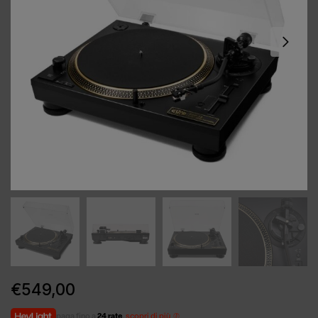
€
549,00
paga fino a
24 rate
,
scopri di più