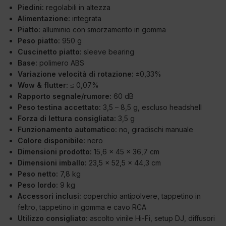
Piedini:
regolabili in altezza
Alimentazione:
integrata
Piatto:
alluminio con smorzamento in gomma
Peso piatto:
950 g
Cuscinetto piatto:
sleeve bearing
Base:
polimero ABS
Variazione velocità di rotazione:
±0,33%
Wow & flutter:
≤ 0,07%
Rapporto segnale/rumore:
60 dB
Peso testina accettato:
3,5 – 8,5 g, escluso headshell
Forza di lettura consigliata:
3,5 g
Funzionamento automatico:
no, giradischi manuale
Colore disponibile:
nero
Dimensioni prodotto:
15,6 x 45 x 36,7 cm
Dimensioni imballo:
23,5 x 52,5 x 44,3 cm
Peso netto:
7,8 kg
Peso lordo:
9 kg
Accessori inclusi:
coperchio antipolvere, tappetino in
feltro, tappetino in gomma e cavo RCA
Utilizzo consigliato:
ascolto vinile Hi-Fi, setup DJ, diffusori