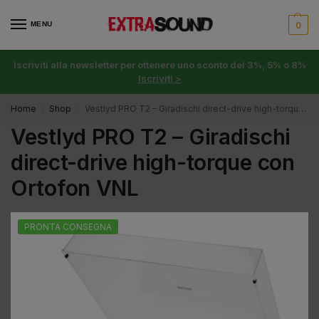
MENU
0
Iscriviti alla newsletter per ottenere uno sconto del 3%, 5% o 8%
Iscriviti >
Home
Shop
Vestlyd PRO T2 – Giradischi direct-drive high-torque con Ortofon VNL
/
/
Vestlyd PRO T2 – Giradischi
direct-drive high-torque con
Ortofon VNL
PRONTA CONSEGNA