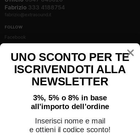
Fabrizio
333 4188754
fabrizio@extrasound.it
FOLLOW
Facebook
Instagram
Youtube
UNO SCONTO PER TE
ISCRIVENDOTI ALLA
NEWSLETTER
3%, 5% o 8% in base
all'importo dell'ordine
Inserisci nome e mail
e ottieni il codice sconto!