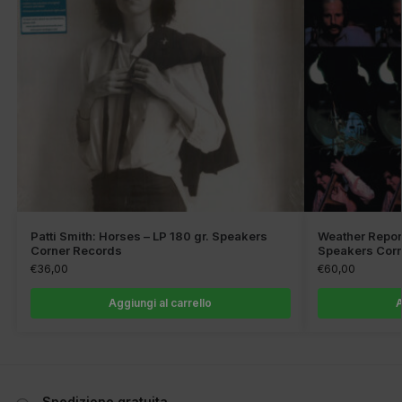
Patti Smith: Horses – LP 180 gr. Speakers
Weather Report
Corner Records
Speakers Cor
€
36,00
€
60,00
Aggiungi al carrello
A
Spedizione gratuita