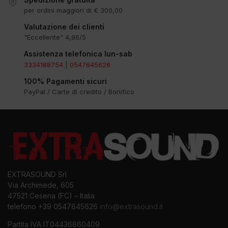
per ordini maggiori di € 300,00
Valutazione dei clienti
"Eccellente" 4,86/5
Assistenza telefonica lun-sab
3334188754
|
0547645626
100% Pagamenti sicuri
PayPal / Carte di credito / Bonifico
EXTRASOUND Srl
Via Archimede, 605
47521 Cesena (FC) – Italia
telefono +39 0547645626
info@extrasound.it
Partita IVA IT04436860409