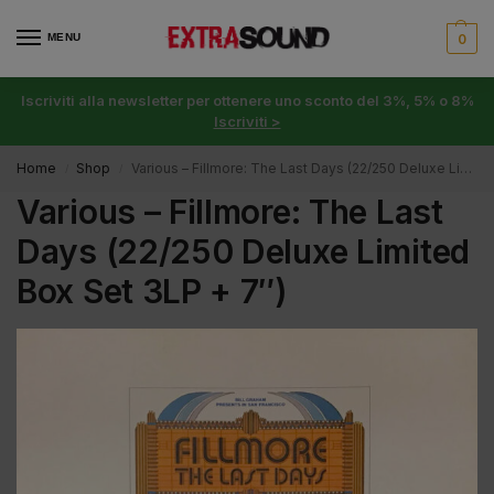
MENU
0
Iscriviti alla newsletter per ottenere uno sconto del 3%, 5% o 8%
Iscriviti >
Home
Shop
Various – Fillmore: The Last Days (22/250 Deluxe Limited Box Set 3LP + 7″)
/
/
Various – Fillmore: The Last
Days (22/250 Deluxe Limited
Box Set 3LP + 7″)