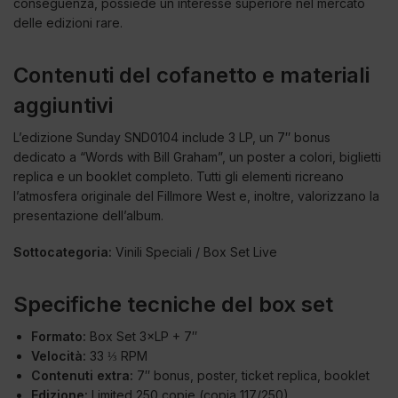
conseguenza, possiede un interesse superiore nel mercato
delle edizioni rare.
Contenuti del cofanetto e materiali
aggiuntivi
L’edizione Sunday SND0104 include 3 LP, un 7″ bonus
dedicato a “Words with Bill Graham”, un poster a colori, biglietti
replica e un booklet completo. Tutti gli elementi ricreano
l’atmosfera originale del Fillmore West e, inoltre, valorizzano la
presentazione dell’album.
Sottocategoria:
Vinili Speciali / Box Set Live
Specifiche tecniche del box set
Formato:
Box Set 3×LP + 7″
Velocità:
33 ⅓ RPM
Contenuti extra:
7″ bonus, poster, ticket replica, booklet
Edizione:
Limited 250 copie (copia 117/250)