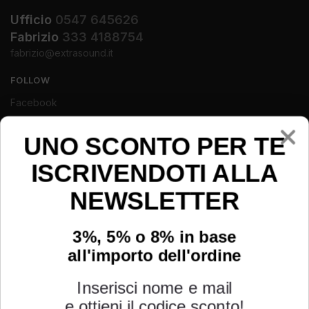
Ufficio
0547 645626
Fabrizio
333 4188754
fabrizio@extrasound.it
FOLLOW
Facebook
Instagram
UNO SCONTO PER TE
Youtube
ISCRIVENDOTI ALLA
NEWSLETTER
3%, 5% o 8% in base
all'importo dell'ordine
Inserisci nome e mail
e ottieni il codice sconto!