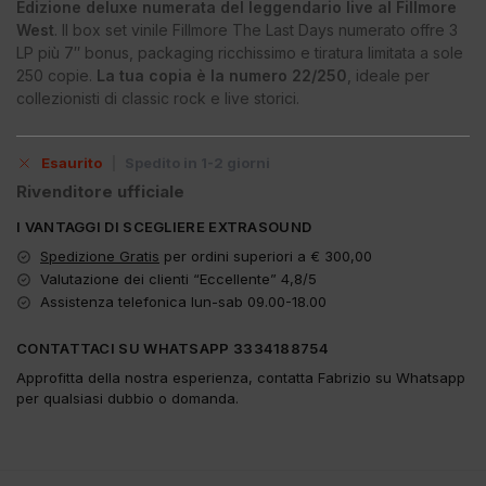
Edizione deluxe numerata del leggendario live al Fillmore
West
. Il box set vinile Fillmore The Last Days numerato offre 3
LP più 7″ bonus, packaging ricchissimo e tiratura limitata a sole
250 copie.
La tua copia è la numero 22/250
, ideale per
collezionisti di classic rock e live storici.
Esaurito
|
Spedito in 1-2 giorni
Rivenditore ufficiale
I VANTAGGI DI SCEGLIERE EXTRASOUND
Spedizione Gratis
per ordini superiori a € 300,00
Valutazione dei clienti “Eccellente” 4,8/5
Assistenza telefonica lun-sab 09.00-18.00
CONTATTACI SU WHATSAPP 3334188754
Approfitta della nostra esperienza, contatta Fabrizio su Whatsapp
per qualsiasi dubbio o domanda.