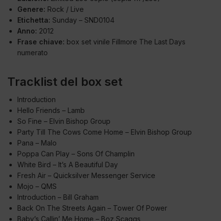
Genere:
Rock / Live
Etichetta:
Sunday – SND0104
Anno:
2012
Frase chiave:
box set vinile Fillmore The Last Days
numerato
Tracklist del box set
Introduction
Hello Friends – Lamb
So Fine – Elvin Bishop Group
Party Till The Cows Come Home – Elvin Bishop Group
Pana – Malo
Poppa Can Play – Sons Of Champlin
White Bird – It’s A Beautiful Day
Fresh Air – Quicksilver Messenger Service
Mojo – QMS
Introduction – Bill Graham
Back On The Streets Again – Tower Of Power
Baby’s Callin’ Me Home – Boz Scaggs