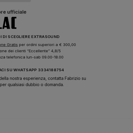
re ufficiale
GI DI SCEGLIERE EXTRASOUND
one Gratis
per ordini superiori a € 300,00
one dei clienti “Eccellente” 4,8/5
nza telefonica lun-sab 09.00-18.00
CI SU WHATSAPP 3334188754
della nostra esperienza, contatta Fabrizio su
er qualsiasi dubbio o domanda.