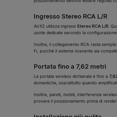
posizionamento devono essere regolati co
Ingresso Stereo RCA L/R
AirX2 utilizza ingressi
Stereo RCA L/R
. Qu
uscite dedicate secondo la configurazione 
Inoltre, il collegamento RCA resta sempli
Fi, purché il sistema ricevente sia compat
Portata fino a 7,62 metri
La portata wireless dichiarata è fino a
7,6
domestiche, soprattutto quando amplifica
Inoltre, pareti, mobili, interferenze wirel
provare il posizionamento prima di rendere 
Installazione più pulita