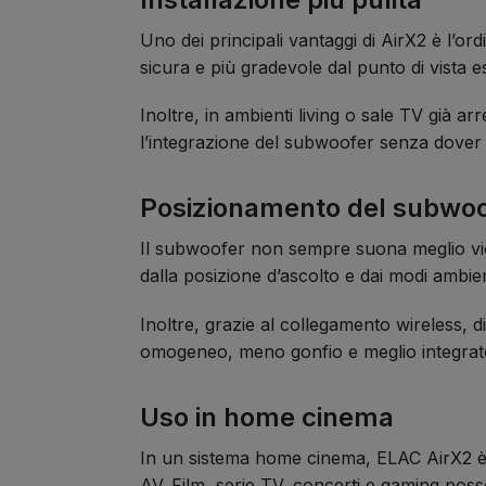
Uno dei principali vantaggi di AirX2 è l’or
sicura e più gradevole dal punto di vista es
Inoltre, in ambienti living o sale TV già a
l’integrazione del subwoofer senza dover m
Posizionamento del subwoof
Il subwoofer non sempre suona meglio vicin
dalla posizione d’ascolto e dai modi ambien
Inoltre, grazie al collegamento wireless,
omogeneo, meno gonfio e meglio integrato c
Uso in home cinema
In un sistema home cinema, ELAC AirX2 è 
AV. Film, serie TV, concerti e gaming pos