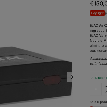
€
150,
p
ELAC AirX
ingresso 
ELAC Varr
Navis e 
eliminare c
posizionare
Assistenz
ottimizza
Disponi
Solo 8 prodo