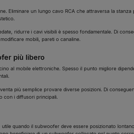
dine. Eliminare un lungo cavo RCA che attraversa la stanza p
tetico.
rredate, ridurre i cavi visibili è spesso fondamentale. Di co
odificare mobili, pareti o canaline.
er più libero
o al mobile elettroniche. Spesso il punto migliore dipende d
tali.
 diventa più semplice provare diverse posizioni. Di consegu
on i diffusori principali.
utile quando il subwoofer deve essere posizionato lontano 
sono beneficiare di un subwoofer collocato nel punto corret