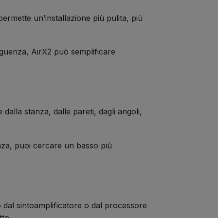
ermette un’installazione più pulita, più
nseguenza, AirX2 può semplificare
alla stanza, dalle pareti, dagli angoli,
enza, puoi cercare un basso più
dal sintoamplificatore o dal processore
to.