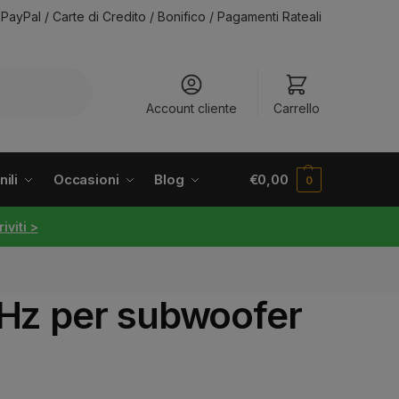
PayPal / Carte di Credito / Bonifico / Pagamenti Rateali
Account cliente
Carrello
ili
Occasioni
Blog
€
0,00
0
riviti >
GHz per subwoofer