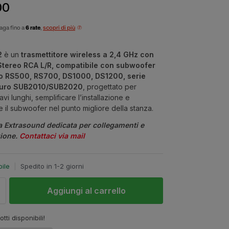
00
aga fino a
6 rate
,
scopri di più
2
è un
trasmettitore wireless a 2,4 GHz con
Stereo RCA L/R, compatibile con subwoofer
o RS500, RS700, DS1000, DS1200, serie
Muro SUB2010/SUB2020
, progettato per
avi lunghi, semplificare l’installazione e
 il subwoofer nel punto migliore della stanza.
a Extrasound dedicata per collegamenti e
zione.
Contattaci via mail
bile
|
Spedito in 1-2 giorni
Aggiungi al carrello
tti disponibili!