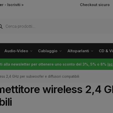
ter -
Iscriviti >
Checkout sicuro
Audio-Video
Cablaggio
Altoparlanti
CD & Vin
viti alla newsletter per ottenere uno sconto del 3%, 5% o 8%
Isc
ess 2,4 GHz per subwoofer e diffusori compatibili
ettitore wireless 2,4 
ili