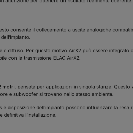
n attenzione per ottenere un risultato realmente coerente.
esto consente il collegamento a uscite analogiche compatib
dell’impianto.
ce e diffuso. Per questo motivo AirX2 può essere integrato
ibile con la trasmissione ELAC AirX2.
2 metri
, pensata per applicazioni in singola stanza. Questo 
tore e subwoofer si trovano nello stesso ambiente.
ess e disposizione dell’impianto possono influenzare la resa
definitiva l’installazione.