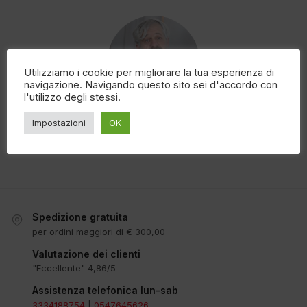
Utilizziamo i cookie per migliorare la tua esperienza di
navigazione. Navigando questo sito sei d'accordo con
l'utilizzo degli stessi.
Impostazioni
OK
Il Blog Extrasound
Spedizione gratuita
per ordini maggiori di € 300,00
Valutazione dei clienti
"Eccellente" 4,86/5
Assistenza telefonica lun-sab
3334188754
|
0547645626