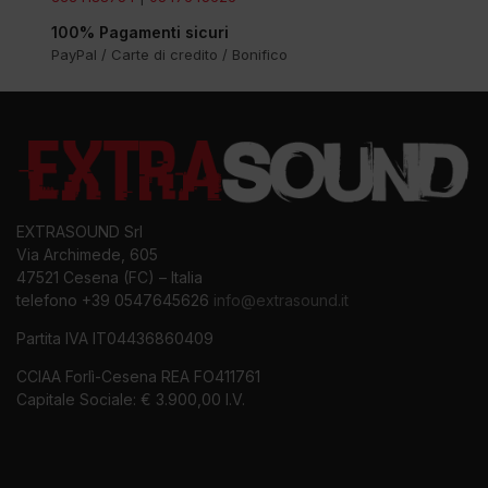
100% Pagamenti sicuri
PayPal / Carte di credito / Bonifico
EXTRASOUND Srl
Via Archimede, 605
47521 Cesena (FC) – Italia
telefono +39 0547645626
info@extrasound.it
Partita IVA IT04436860409
CCIAA Forlì-Cesena REA FO411761
Capitale Sociale: € 3.900,00 I.V.