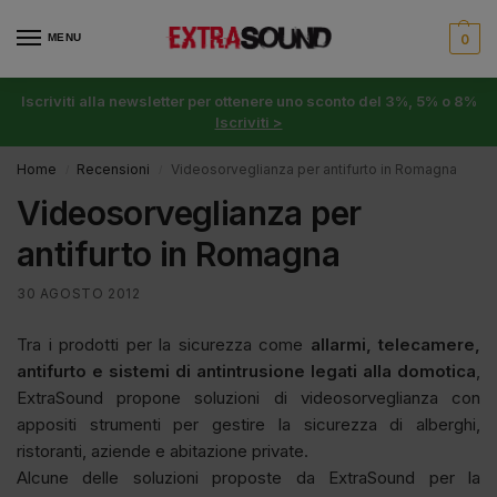
MENU
0
Iscriviti alla newsletter per ottenere uno sconto del 3%, 5% o 8%
Iscriviti >
Home
Recensioni
Videosorveglianza per antifurto in Romagna
/
/
Videosorveglianza per
antifurto in Romagna
30 AGOSTO 2012
Tra i prodotti per la sicurezza come
allarmi, telecamere,
antifurto e sistemi di antintrusione legati alla domotica
,
ExtraSound propone soluzioni di videosorveglianza con
appositi strumenti per gestire la sicurezza di alberghi,
ristoranti, aziende e abitazione private.
Alcune delle soluzioni proposte da ExtraSound per la