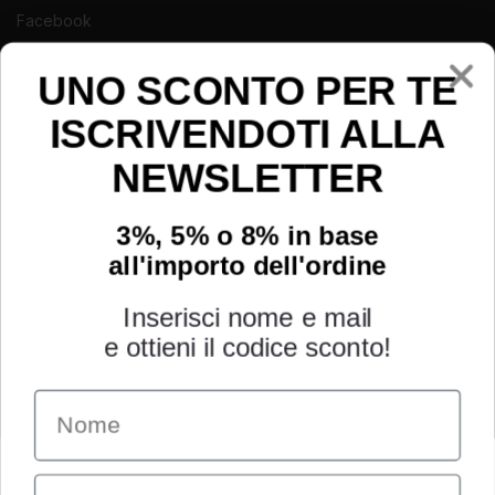
Facebook
Instagram
Youtube
UNO SCONTO PER TE
ISCRIVENDOTI ALLA
NEWSLETTER
3%, 5% o 8% in base
all'importo dell'ordine
Inserisci nome e mail
e ottieni il codice sconto!
Name
INFORMAZIONI
Chi siamo
Email
Condizioni generali