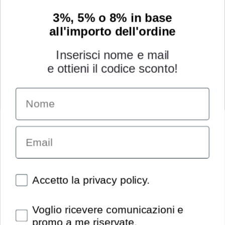
3%, 5% o 8% in base
all'importo dell'ordine
Inserisci nome e mail
e ottieni il codice sconto!
Name
INFORMAZIONI
Chi siamo
Email
Condizioni generali
Garanzia
Richiesta assistenza tecnica
Diritto di recesso
Spunte obbligatorie
Accetto la privacy policy.
Pagamenti e spedizioni
Privacy policy
Spunte obbligatorie
Voglio ricevere comunicazioni e
Utilizzo dei cookies
promo a me riservate.
Recedi dal contratto