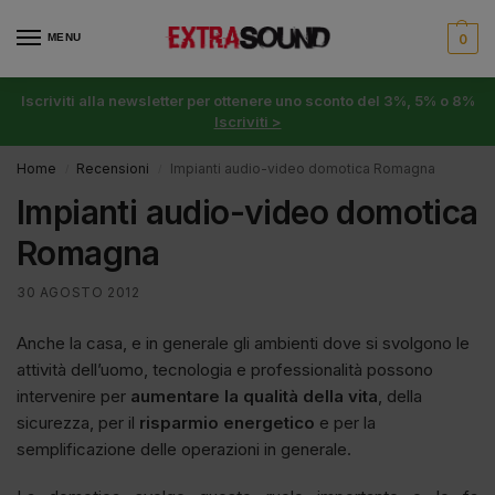
MENU
0
Iscriviti alla newsletter per ottenere uno sconto del 3%, 5% o 8%
Iscriviti >
Home
Recensioni
Impianti audio-video domotica Romagna
/
/
Impianti audio-video domotica
Romagna
30 AGOSTO 2012
Anche la casa, e in generale gli ambienti dove si svolgono le
attività dell’uomo, tecnologia e professionalità possono
intervenire per
aumentare la qualità della vita
, della
sicurezza, per il
risparmio energetico
e per la
semplificazione delle operazioni in generale.