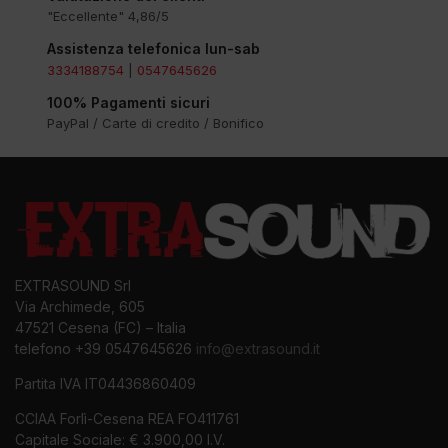
"Eccellente" 4,86/5
Assistenza telefonica lun-sab
3334188754
|
0547645626
100% Pagamenti sicuri
PayPal / Carte di credito / Bonifico
EXTRASOUND Srl
Via Archimede, 605
47521 Cesena (FC) – Italia
telefono +39 0547645626
info@extrasound.it
Partita IVA IT04436860409
CCIAA Forlì-Cesena REA FO411761
Capitale Sociale: € 3.900,00 I.V.