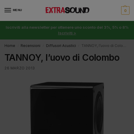
MENU
0
Iscriviti alla newsletter per ottenere uno sconto del 3%, 5% o 8%
Iscriviti >
Home
Recensioni
Diffusori Acustici
TANNOY, l’uovo di Colombo
/
/
/
TANNOY, l’uovo di Colombo
26 MARZO 2013