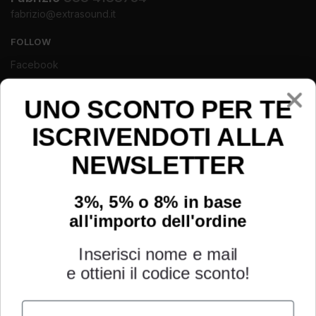
fabrizio@extrasound.it
FOLLOW
Facebook
Instagram
Youtube
UNO SCONTO PER TE
ISCRIVENDOTI ALLA
NEWSLETTER
3%, 5% o 8% in base
all'importo dell'ordine
Inserisci nome e mail
e ottieni il codice sconto!
Name