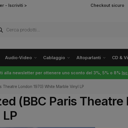
ter -
Iscriviti >
Checkout sicuro
Audio-Video
Cablaggio
Altoparlanti
CD & Vin
viti alla newsletter per ottenere uno sconto del 3%, 5% o 8%
Isc
s Theatre London 1970) White Marble Vinyl LP
zed (BBC Paris Theatre
 LP