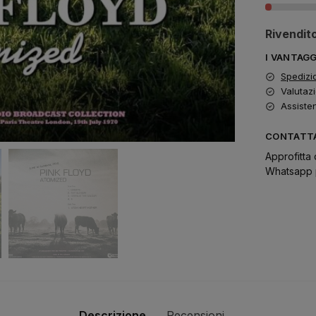
Rivendito
I VANTAG
Spedizi
Valutazi
Assiste
CONTATTA
Approfitta 
Whatsapp p
Descrizione
Recensioni