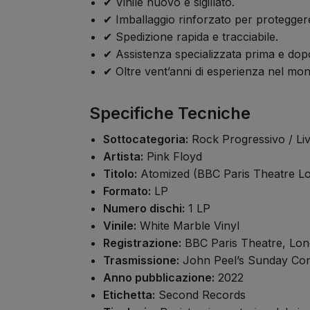
✔ Vinile nuovo e sigillato.
✔ Imballaggio rinforzato per proteggere
✔ Spedizione rapida e tracciabile.
✔ Assistenza specializzata prima e dopo
✔ Oltre vent’anni di esperienza nel mond
Specifiche Tecniche
Sottocategoria:
Rock Progressivo / Li
Artista:
Pink Floyd
Titolo:
Atomized (BBC Paris Theatre L
Formato:
LP
Numero dischi:
1 LP
Vinile:
White Marble Vinyl
Registrazione:
BBC Paris Theatre, Lond
Trasmissione:
John Peel’s Sunday Con
Anno pubblicazione:
2022
Etichetta:
Second Records