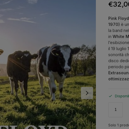
€
32,0
Pink Floy
1970)
è un
la band nel
in
White M
l’esibizion
il 19 lugli
sonorità c
disco dedic
periodo pi
Extrasoun
ottimizzaz
Disponi
Solo 1 prodo