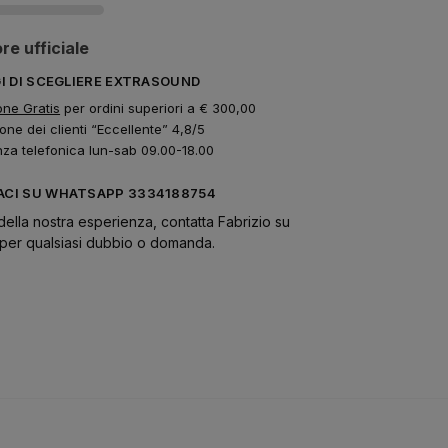
re ufficiale
GI DI SCEGLIERE EXTRASOUND
one Gratis
per ordini superiori a € 300,00
one dei clienti “Eccellente” 4,8/5
nza telefonica lun-sab 09.00-18.00
CI SU WHATSAPP 3334188754
della nostra esperienza, contatta Fabrizio su
er qualsiasi dubbio o domanda.