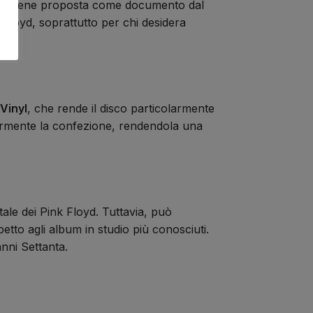
C e viene proposta come documento dal
 Floyd, soprattutto per chi desidera
Vinyl
, che rende il disco particolarmente
riormente la confezione, rendendola una
tale dei Pink Floyd. Tuttavia, può
tto agli album in studio più conosciuti.
anni Settanta.