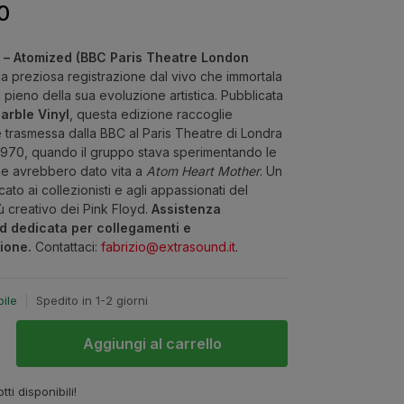
0
d – Atomized (BBC Paris Theatre London
a preziosa registrazione dal vivo che immortala
 pieno della sua evoluzione artistica. Pubblicata
arble Vinyl
, questa edizione raccoglie
e trasmessa dalla BBC al Paris Theatre di Londra
o 1970, quando il gruppo stava sperimentando le
he avrebbero dato vita a
Atom Heart Mother
. Un
ato ai collezionisti e agli appassionati del
ù creativo dei Pink Floyd.
Assistenza
d dedicata per collegamenti e
ione.
Contattaci:
fabrizio@extrasound.it
.
bile
|
Spedito in 1-2 giorni
Aggiungi al carrello
tti disponibili!