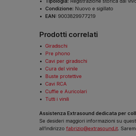
Tipologia:
Registrazione storica dal viv
Condizione:
Nuovo e sigillato
EAN:
9003829977219
Prodotti correlati
Giradischi
Pre phono
Cavi per giradischi
Cura del vinile
Buste protettive
Cavi RCA
Cuffie e Auricolari
Tutti i vinili
Assistenza Extrasound dedicata per coll
Se desideri maggiori informazioni su questa
all’indirizzo
fabrizio@extrasound.it
. Saremo 