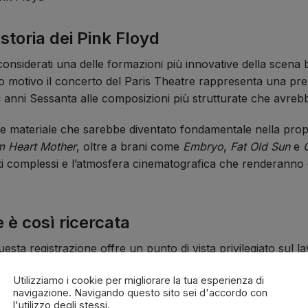
toria dei Pink Floyd
considerati una delle formazioni più innovative della scena br
o motivo il concerto del Paris Theatre rappresenta una pre
 anni Sessanta alle composizioni più strutturate che avrebb
 materiale che sarebbe diventato fondamentale nella propria
m Heart Mother
, oltre a brani come
Embryo
,
Fat Old Sun
e
ti complessi e l’atmosfera cinematografica che renderanno
 è così ricercata
questa registrazione offre un punto di vista privilegiato sul 
di ascoltare alcune composizioni in versioni differenti ris
Utilizziamo i cookie per migliorare la tua esperienza di
angiamenti e l’approccio improvvisativo tipico dei concerti 
navigazione. Navigando questo sito sei d'accordo con
l'utilizzo degli stessi.