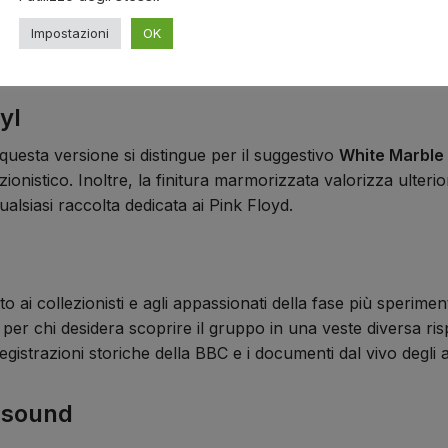
cazione nasce da una storica trasmissione radiofonica BB
a un complemento ideale alla discografia ufficiale dei Pink
Impostazioni
OK
istica.
yl
 questa versione si distingue per il suggestivo
White Marble 
ezionistico. Inoltre, la finitura marmorizzata valorizza ulte
ualsiasi raccolta dedicata ai Pink Floyd.
 ai collezionisti e agli appassionati della fase più sperimen
r chi desidera scoprire il gruppo in una veste diversa rispe
registrazioni storiche della BBC e i documenti dal vivo degli 
asound