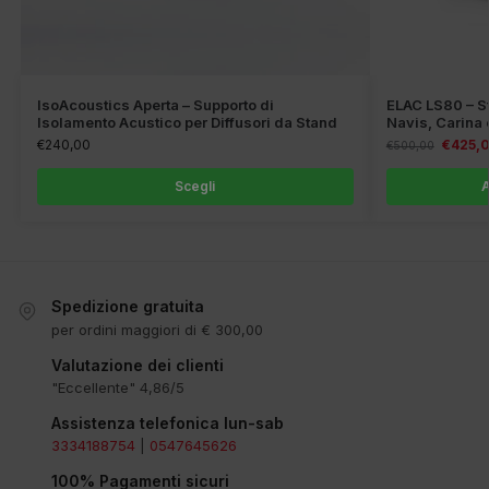
IsoAcoustics Aperta – Supporto di
ELAC LS80 – St
Isolamento Acustico per Diffusori da Stand
Navis, Carina 
€
240,00
€
425,
€
500,00
Scegli
A
Spedizione gratuita
per ordini maggiori di € 300,00
Valutazione dei clienti
"Eccellente" 4,86/5
Assistenza telefonica lun-sab
3334188754
|
0547645626
100% Pagamenti sicuri