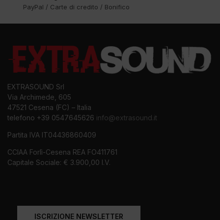
PayPal / Carte di credito / Bonifico
EXTRASOUND Srl
Via Archimede, 605
47521 Cesena (FC) – Italia
telefono +39 0547645626
info@extrasound.it
Partita IVA IT04436860409
CCIAA Forlì-Cesena REA FO411761
Capitale Sociale: € 3.900,00 I.V.
ISCRIZIONE NEWSLETTER