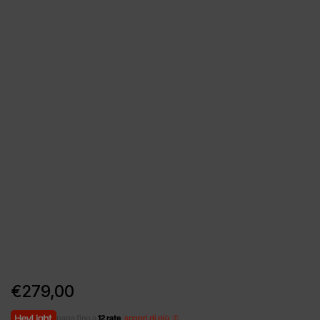
€
279,00
paga fino a
12 rate
,
scopri di più