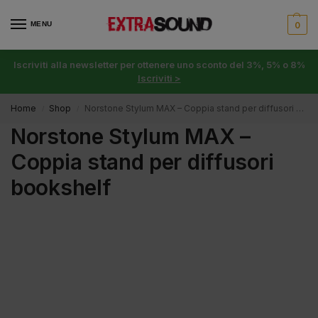
MENU
0
Iscriviti alla newsletter per ottenere uno sconto del 3%, 5% o 8%
Iscriviti >
Home
Shop
Norstone Stylum MAX – Coppia stand per diffusori bookshelf
/
/
Norstone Stylum MAX –
Coppia stand per diffusori
bookshelf