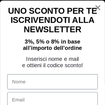
Instagram
Youtube
UNO SCONTO PER TE
ISCRIVENDOTI ALLA
NEWSLETTER
3%, 5% o 8% in base
all'importo dell'ordine
Inserisci nome e mail
e ottieni il codice sconto!
Name
INFORMAZIONI
Chi siamo
Email
Condizioni generali
Garanzia