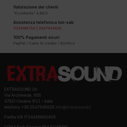
Valutazione dei clienti
"Eccellente" 4,86/5
Assistenza telefonica lun-sab
3334188754
|
0547645626
100% Pagamenti sicuri
PayPal / Carte di credito / Bonifico
EXTRASOUND Srl
Via Archimede, 605
47521 Cesena (FC) – Italia
telefono +39 0547645626
info@extrasound.it
Partita IVA IT04436860409
CCIAA Forlì-Cesena REA FO411761