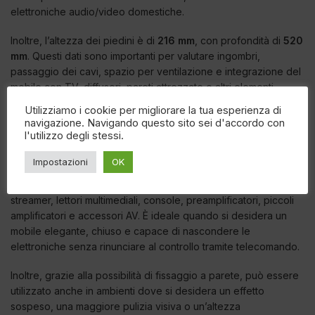
elettroniche audio/video domestiche.
Inoltre, l’altezza dei piedini è di
216 mm
, con profondità di
520
mm
. Questi dati sono importanti per valutare ingombri,
passaggio dei cavi, spazio per ventilazione e integrazione del
mobile con TV, diffusori, pareti attrezzate o altri elementi
d’arredo.
Utilizziamo i cookie per migliorare la tua esperienza di
navigazione. Navigando questo sito sei d'accordo con
l'utilizzo degli stessi.
Applicazioni consigliate
Impostazioni
OK
Norstone Khalm è consigliato per impianti audio/video
domestici, sistemi TV, elettroniche Hi-Fi compatte, decoder,
streamer, lettori multimediali, console, preamplificatori, piccoli
amplificatori e accessori AV. È ideale quando si desidera un
mobile elegante, chiuso e capace di nascondere le
elettroniche senza rinunciare al controllo tramite telecomando.
Inoltre, grazie alla possibilità di fissaggio a parete, può essere
utilizzato anche in ambienti dove si desidera un effetto
sospeso, una maggiore pulizia visiva o un’altezza