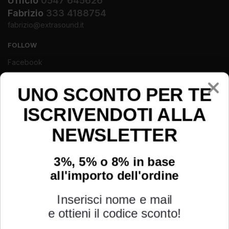
Ufficio
0547 645626
Fabrizio
333 4188754
fabrizio@extrasound.it
FOLLOW
Facebook
Instagram
Youtube
UNO SCONTO PER TE
ISCRIVENDOTI ALLA
NEWSLETTER
3%, 5% o 8% in base
all'importo dell'ordine
Inserisci nome e mail
e ottieni il codice sconto!