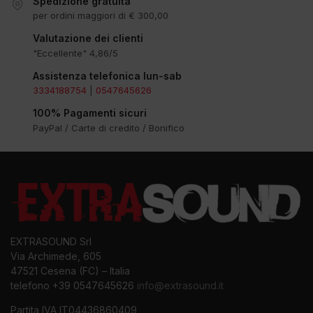
Spedizione gratuita
per ordini maggiori di € 300,00
Valutazione dei clienti
"Eccellente" 4,86/5
Assistenza telefonica lun-sab
3334188754
|
0547645626
100% Pagamenti sicuri
PayPal / Carte di credito / Bonifico
EXTRASOUND Srl
Via Archimede, 605
47521 Cesena (FC) – Italia
telefono +39 0547645626
info@extrasound.it
Partita IVA IT04436860409