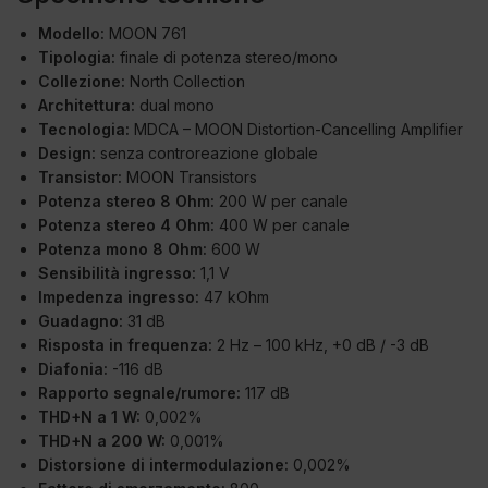
Modello:
MOON 761
Tipologia:
finale di potenza stereo/mono
Collezione:
North Collection
Architettura:
dual mono
Tecnologia:
MDCA – MOON Distortion-Cancelling Amplifier
Design:
senza controreazione globale
Transistor:
MOON Transistors
Potenza stereo 8 Ohm:
200 W per canale
Potenza stereo 4 Ohm:
400 W per canale
Potenza mono 8 Ohm:
600 W
Sensibilità ingresso:
1,1 V
Impedenza ingresso:
47 kOhm
Guadagno:
31 dB
Risposta in frequenza:
2 Hz – 100 kHz, +0 dB / -3 dB
Diafonia:
-116 dB
Rapporto segnale/rumore:
117 dB
THD+N a 1 W:
0,002%
THD+N a 200 W:
0,001%
Distorsione di intermodulazione:
0,002%