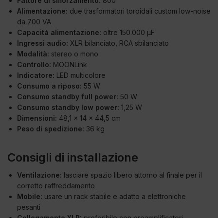
Fattore di smorzamento:
800
Alimentazione:
due trasformatori toroidali custom low-noise
da 700 VA
Capacità alimentazione:
oltre 150.000 µF
Ingressi audio:
XLR bilanciato, RCA sbilanciato
Modalità:
stereo o mono
Controllo:
MOONLink
Indicatore:
LED multicolore
Consumo a riposo:
55 W
Consumo standby full power:
50 W
Consumo standby low power:
1,25 W
Dimensioni:
48,1 x 14 x 44,5 cm
Peso di spedizione:
36 kg
Consigli di installazione
Ventilazione:
lasciare spazio libero attorno al finale per il
corretto raffreddamento
Mobile:
usare un rack stabile e adatto a elettroniche
pesanti
Collegamento XLR:
preferibile con preamplificatori