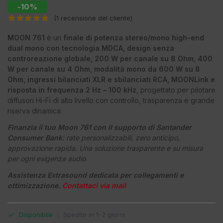
-10%
(
1
recensione del cliente)
MOON 761
è un
finale di potenza stereo/mono high-end
dual mono con tecnologia MDCA, design senza
controreazione globale, 200 W per canale su 8 Ohm, 400
W per canale su 4 Ohm, modalità mono da 600 W su 8
Ohm, ingressi bilanciati XLR e sbilanciati RCA, MOONLink e
risposta in frequenza 2 Hz – 100 kHz
, progettato per pilotare
diffusori Hi-Fi di alto livello con controllo, trasparenza e grande
riserva dinamica.
Finanzia il tuo Moon 761 con il supporto di Santander
Consumer Bank
: rate personalizzabili, zero anticipo,
approvazione rapida. Una soluzione trasparente e su misura
per ogni esigenza audio.
Assistenza Extrasound dedicata per collegamenti e
ottimizzazione.
Contattaci via mail
Disponibile
|
Spedito in 1-2 giorni