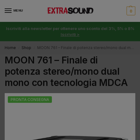
MENU
0
Iscriviti alla newsletter per ottenere uno sconto del 3%, 5% o 8%
Iscriviti >
Home
Shop
MOON 761 – Finale di potenza stereo/mono dual mono con tecnologia MDCA
/
/
MOON 761 – Finale di
potenza stereo/mono dual
mono con tecnologia MDCA
PRONTA CONSEGNA