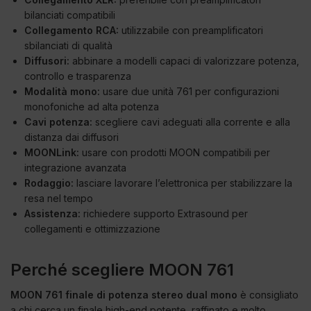
bilanciati compatibili
Collegamento RCA:
utilizzabile con preamplificatori
sbilanciati di qualità
Diffusori:
abbinare a modelli capaci di valorizzare potenza,
controllo e trasparenza
Modalità mono:
usare due unità 761 per configurazioni
monofoniche ad alta potenza
Cavi potenza:
scegliere cavi adeguati alla corrente e alla
distanza dai diffusori
MOONLink:
usare con prodotti MOON compatibili per
integrazione avanzata
Rodaggio:
lasciare lavorare l’elettronica per stabilizzare la
resa nel tempo
Assistenza:
richiedere supporto Extrasound per
collegamenti e ottimizzazione
Perché scegliere MOON 761
MOON 761 finale di potenza stereo dual mono
è consigliato
a chi cerca un finale high-end potente, raffinato e molto