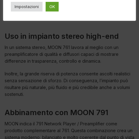
Inoltre, il telaio in alluminio, i dissipatori laterali e la costruzione
Impostazioni
OK
robusta richiedono un mobile Hi-Fi stabile, ben ventilato e
adatto a elettroniche di peso importante.
Uso in impianto stereo high-end
In un sistema stereo, MOON 761 lavora al meglio con un
preamplificatore di qualità e diffusori capaci di mostrare
differenze in trasparenza, controllo e dinamica.
Inoltre, la grande riserva di potenza consente ascolti realistici
senza sensazione di sforzo. Di conseguenza, l’impianto può
risultare più naturale, più fluido e più credibile anche a volumi
sostenuti.
Abbinamento con MOON 791
MOON indica il 791 Network Player / Preamplifier come
prodotto complementare al 761. Questa combinazione crea un
sistema moderno, bilanciato e molto coerente dal punto di vista