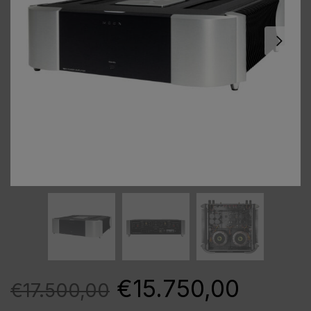
€
15.750,00
€
17.500,00