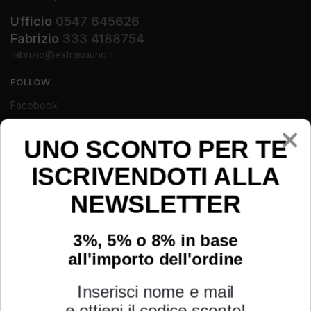
Ufficio
0547 645626
Fabrizio
333 4188754
fabrizio@extrasound.it
FOLLOW
Facebook
Instagram
Youtube
UNO SCONTO PER TE
ISCRIVENDOTI ALLA
NEWSLETTER
3%, 5% o 8% in base
all'importo dell'ordine
Inserisci nome e mail
e ottieni il codice sconto!