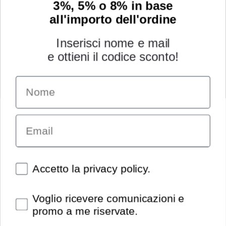
3%, 5% o 8% in base
all'importo dell'ordine
Inserisci nome e mail
e ottieni il codice sconto!
Name
INFORMAZIONI
Chi siamo
Email
Condizioni generali
Garanzia
Richiesta assistenza tecnica
Diritto di recesso
Spunte obbligatorie
Accetto la privacy policy.
Pagamenti e spedizioni
Privacy policy
Spunte obbligatorie
Voglio ricevere comunicazioni e
Utilizzo dei cookies
promo a me riservate.
Recedi dal contratto