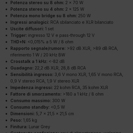
Potenza stereo su 8 ohm:
2 x 70 W
Potenza stereo su 4 ohm:
2 x 125 W
Potenza mono bridge su 8 ohm:
250 W
Ingressi analogici:
RCA sbilanciato e XLR bilanciato
Uscite diffusori:
1 set
Trigger:
ingresso 12 V e pass-through 12 V
THD+N:
<0,015% a 5 W / 8 ohm
Rapporto segnale/rumore:
>92 dB XLR, >89 dB RCA,
riferimento 1 W / 20 kHz BW
Crosstalk a 1 kHz:
<-82 dB
Guadagno:
22,2 dB XLR, 28,8 dB RCA
Sensibilità ingresso:
3,6 V mono XLR, 1,65 V mono RCA,
0,9 V stereo RCA, 1,9 V stereo XLR
Impedenza ingressi:
22 kohm RCA, 35 kohm XLR
Fattore di smorzamento:
>180 a 1 kHz / 8 ohm
Consumo massimo:
300 W
Consumo standby:
<0,5 W
Dimensioni:
5,7 x 21,5 x 21,5 cm
Peso:
1,65 kg
Finitura:
Lunar Grey