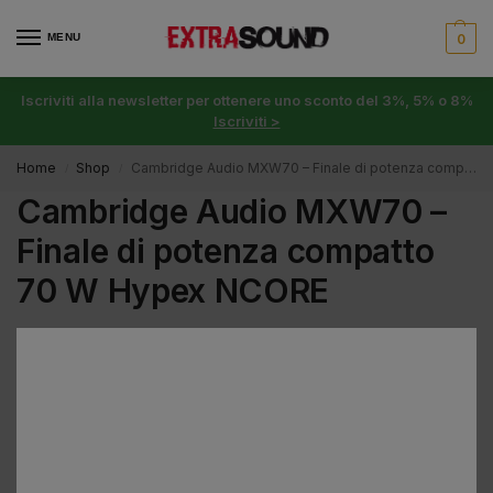
MENU
0
Iscriviti alla newsletter per ottenere uno sconto del 3%, 5% o 8%
Iscriviti >
Home
Shop
Cambridge Audio MXW70 – Finale di potenza compatto 70 W Hypex NCORE
/
/
Cambridge Audio MXW70 –
Finale di potenza compatto
70 W Hypex NCORE