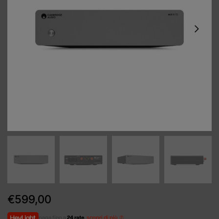
€
599,00
paga fino a
24 rate
,
scopri di più