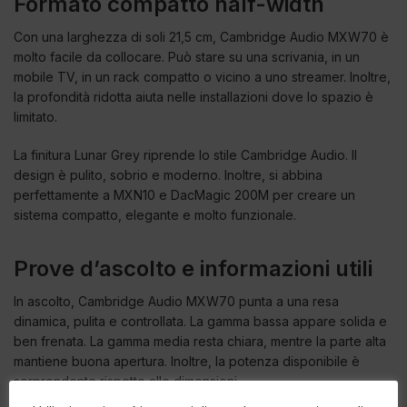
Formato compatto half-width
Con una larghezza di soli 21,5 cm, Cambridge Audio MXW70 è
molto facile da collocare. Può stare su una scrivania, in un
mobile TV, in un rack compatto o vicino a uno streamer. Inoltre,
la profondità ridotta aiuta nelle installazioni dove lo spazio è
limitato.
La finitura Lunar Grey riprende lo stile Cambridge Audio. Il
design è pulito, sobrio e moderno. Inoltre, si abbina
perfettamente a MXN10 e DacMagic 200M per creare un
sistema compatto, elegante e molto funzionale.
Prove d’ascolto e informazioni utili
In ascolto, Cambridge Audio MXW70 punta a una resa
dinamica, pulita e controllata. La gamma bassa appare solida e
ben frenata. La gamma media resta chiara, mentre la parte alta
mantiene buona apertura. Inoltre, la potenza disponibile è
sorprendente rispetto alle dimensioni.