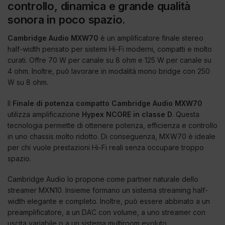
controllo, dinamica e grande qualità
sonora in poco spazio.
Cambridge Audio MXW70
è un amplificatore finale stereo
half-width pensato per sistemi Hi-Fi moderni, compatti e molto
curati. Offre 70 W per canale su 8 ohm e 125 W per canale su
4 ohm. Inoltre, può lavorare in modalità mono bridge con 250
W su 8 ohm.
Il
Finale di potenza compatto Cambridge Audio MXW70
utilizza amplificazione
Hypex NCORE in classe D
. Questa
tecnologia permette di ottenere potenza, efficienza e controllo
in uno chassis molto ridotto. Di conseguenza, MXW70 è ideale
per chi vuole prestazioni Hi-Fi reali senza occupare troppo
spazio.
Cambridge Audio lo propone come partner naturale dello
streamer MXN10. Insieme formano un sistema streaming half-
width elegante e completo. Inoltre, può essere abbinato a un
preamplificatore, a un DAC con volume, a uno streamer con
uscita variabile o a un sistema multiroom evoluto.