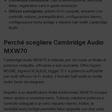
Contenuto confezione:
cavi di alimentazione, welcome
letter, registration card e guida sicurezza
Utilizzo consigliato:
sistemi Hi-Fi compatti, streamer con
controllo volume, preamplificatori, configurazioni stereo,
configurazioni mono bridge e impianti half-width Cambridge
Audio
Perché scegliere Cambridge Audio
MXW70
Cambridge Audio MXW70 è indicato per chi vuole un finale di
potenza compatto, efficiente e ben suonante. Offre Hypex
NCORE, ingressi RCA/XLR, trigger 12 V e potenza sufficiente
per molti diffusori Hi-Fi. Inoltre, il formato half-width lo rende
molto facile da integrare.
Rispetto a un amplificatore finale tradizionale, MXW70 occupa
meno spazio e consuma meno. Tuttavia, mantiene potenza e
controllo adeguati a un vero impianto stereo. Inoltre, la
modalità mono bridge permette futuri upgrade con due unità.