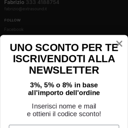
Fabrizio
333 4188754
fabrizio@extrasound.it
FOLLOW
Facebook
Instagram
UNO SCONTO PER TE
Youtube
ISCRIVENDOTI ALLA
NEWSLETTER
3%, 5% o 8% in base
all'importo dell'ordine
Inserisci nome e mail
e ottieni il codice sconto!
Name