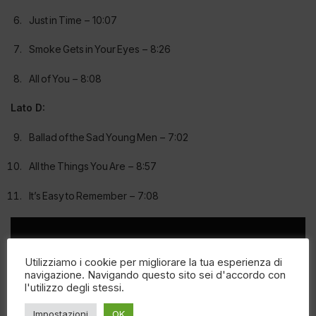
Just in Time – 10:07
Smoke Gets in Your Eyes – 8:26
All of You – 8:08
Lato D:
Ballad of the Sad Young Men – 7:02
All the Things You Are – 8:57
It’s Easy to Remember – 7:08
Utilizziamo i cookie per migliorare la tua esperienza di
navigazione. Navigando questo sito sei d'accordo con
l'utilizzo degli stessi.
Impostazioni
OK