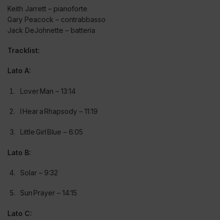
Keith Jarrett – pianoforte
Gary Peacock – contrabbasso
Jack DeJohnette – batteria
Tracklist:
Lato A:
Lover Man – 13:14
I Hear a Rhapsody – 11:19
Little Girl Blue – 6:05
Lato B:
Solar – 9:32
Sun Prayer – 14:15
Lato C: