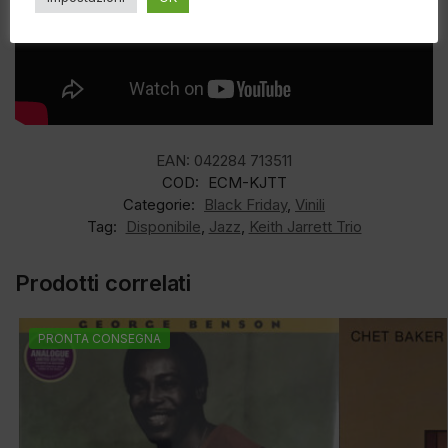
EAN:
042284 713511
COD:
ECM-KJTT
Categorie:
Black Friday
,
Vinili
Tag:
Disponibile
,
Jazz
,
Keith Jarrett Trio
Prodotti correlati
PRONTA CONSEGNA