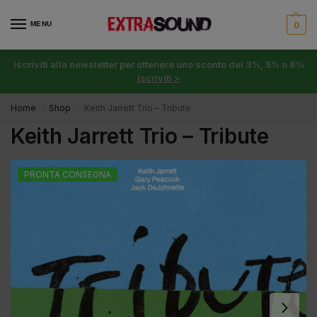
MENU
0
Iscriviti alla newsletter per ottenere uno sconto del 3%, 5% o 8%
Iscriviti >
Home
Shop
Keith Jarrett Trio – Tribute
/
/
Keith Jarrett Trio – Tribute
PRONTA CONSEGNA