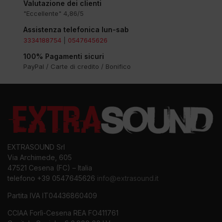
Valutazione dei clienti
"Eccellente" 4,86/5
Assistenza telefonica lun-sab
3334188754
|
0547645626
100% Pagamenti sicuri
PayPal / Carte di credito / Bonifico
EXTRASOUND Srl
Via Archimede, 605
47521 Cesena (FC) – Italia
telefono +39 0547645626
info@extrasound.it
Partita IVA IT04436860409
CCIAA Forlì-Cesena REA FO411761