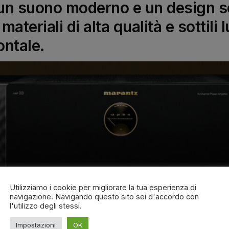
un suono moderno e un design 
ateriali di alta qualità e sottili l
ontale.
Utilizziamo i cookie per migliorare la tua esperienza di
navigazione. Navigando questo sito sei d'accordo con
l'utilizzo degli stessi.
Impostazioni
OK