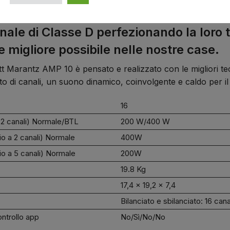
inale di Classe D perfezionando la lor
e migliore possibile nelle nostre case.
tt Marantz AMP 10 è pensato e realizzato con le migliori te
to di canali, un suono dinamico, coinvolgente e caldo per i
16
a 2 canali) Normale/BTL
200 W/400 W
io a 2 canali) Normale
400W
io a 5 canali) Normale
200W
19.8 Kg
17,4 x 19,2 x 7,4
Bilanciato e sbilanciato: 16 can
ntrollo app
No/Sì/No/No