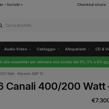
ter -
Iscriviti >
Checkout sicuro
Audio-Video
Cablaggio
Altoparlanti
CD & Vin
viti alla newsletter per ottenere uno sconto del 3%, 5% o 8%
Isc
0/200 Watt – Marantz AMP 10
16 Canali 400/200 Watt
€
7.30