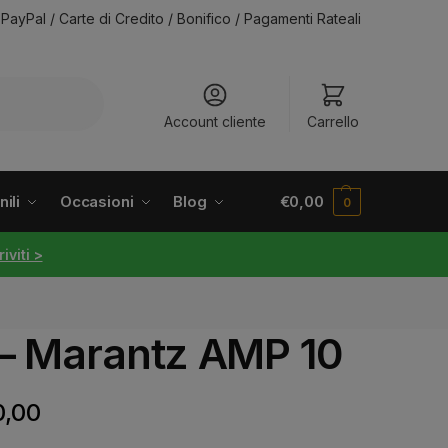
PayPal / Carte di Credito / Bonifico / Pagamenti Rateali
Account cliente
Carrello
ili
Occasioni
Blog
€
0,00
0
riviti >
 – Marantz AMP 10
0,00