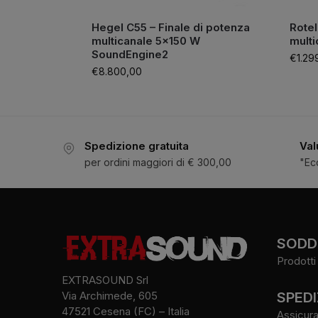
Hegel C55 – Finale di potenza
Rotel
multicanale 5×150 W
multi
SoundEngine2
€
1.29
€
8.800,00
Spedizione gratuita
Val
per ordini maggiori di € 300,00
"Ec
SODDI
Prodotti 
EXTRASOUND Srl
SPEDI
Via Archimede, 605
47521 Cesena (FC) – Italia
Assicura