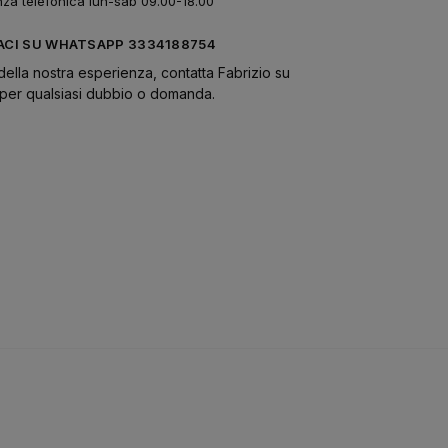
nza telefonica lun-sab 09.00-18.00
CI SU WHATSAPP 3334188754
della nostra esperienza, contatta Fabrizio su
er qualsiasi dubbio o domanda.