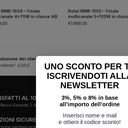
 RMB-1504 – Finale
Rotel RMB-1555 – Finale
canale 4×70W in classe AB
multicanale 5×120W in clas
9,00
€
1.999,00
utazione dei clienti
Assistenza telefonica 
UNO SCONTO PER 
cellente" 4,86/5
3334188754
|
05476456
ISCRIVENDOTI ALL
NEWSLETTER
FOLLOW
SFATTI AL 100%
3%, 5% o 8% in base
all'importo dell'ordine
Nuovi Garantiti 2 Anni.
Facebook
Instagram
Inserisci nome e mail
ZIONI SICURE
Youtube
e ottieni il codice sconto!
zione sempre inclusa.