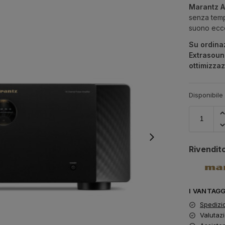
Marantz 
senza temp
suono eccez
Su ordina
Extrasoun
ottimizzaz
Disponibile
Rivendito
I VANTAG
Spedizi
Valutazi