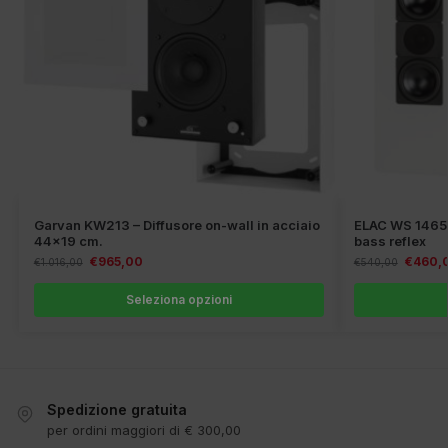
Garvan KW213 – Diffusore on-wall in acciaio
ELAC WS 1465 
44×19 cm.
bass reflex
€
965,00
€
460,
€
1.016,00
€
540,00
Seleziona opzioni
Spedizione gratuita
per ordini maggiori di € 300,00