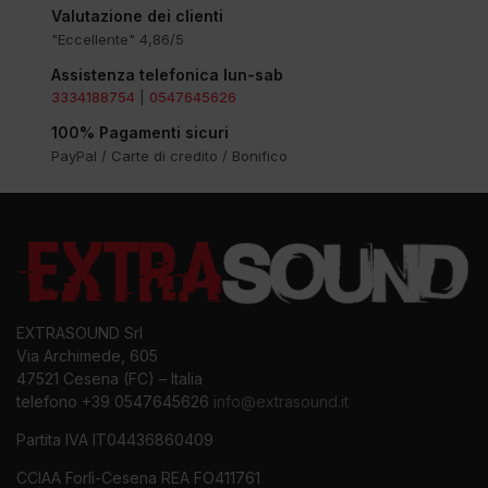
Valutazione dei clienti
"Eccellente" 4,86/5
Assistenza telefonica lun-sab
3334188754
|
0547645626
100% Pagamenti sicuri
PayPal / Carte di credito / Bonifico
EXTRASOUND Srl
Via Archimede, 605
47521 Cesena (FC) – Italia
telefono +39 0547645626
info@extrasound.it
Partita IVA IT04436860409
CCIAA Forlì-Cesena REA FO411761