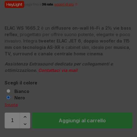
paga fino a
36 rate
,
scopri di più
ELAC WS 1665.2
è un
diffusore on-wall Hi-Fi a 2½ vie bass
reflex
, progettato per offrire suono potente, elegante e poco
invasivo. Integra
tweeter ELAC JET 6
,
doppio woofer da 115
mm con tecnologia AS-XR
e cabinet slim, ideale per
musica,
TV, surround e canale centrale home cinema
.
Assistenza Extrasound dedicata per collegamenti e
ottimizzazione.
Contattaci via mail
Scegli il colore
Bianco
Nero
Svuota
Aggiungi al carrello