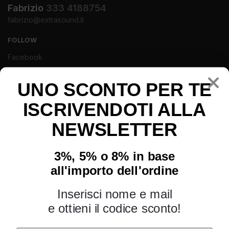
Fabrizio
333 4188754
fabrizio@extrasound.it
FOLLOW
Facebook
Instagram
Youtube
UNO SCONTO PER TE
ISCRIVENDOTI ALLA
NEWSLETTER
3%, 5% o 8% in base
all'importo dell'ordine
Inserisci nome e mail
e ottieni il codice sconto!