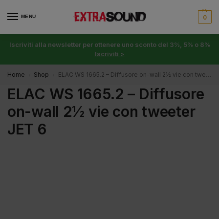
MENU
0
Iscriviti alla newsletter per ottenere uno sconto del 3%, 5% o 8%
Iscriviti >
Home
Shop
ELAC WS 1665.2 – Diffusore on-wall 2½ vie con tweeter JET 6
/
/
ELAC WS 1665.2 – Diffusore
on-wall 2½ vie con tweeter
JET 6