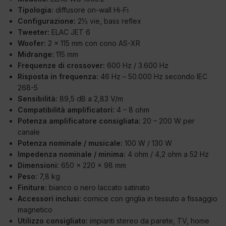
Tipologia:
diffusore on-wall Hi-Fi
Configurazione:
2½ vie, bass reflex
Tweeter:
ELAC JET 6
Woofer:
2 x 115 mm con cono AS-XR
Midrange:
115 mm
Frequenze di crossover:
600 Hz / 3.600 Hz
Risposta in frequenza:
46 Hz – 50.000 Hz secondo IEC
268-5
Sensibilità:
89,5 dB a 2,83 V/m
Compatibilità amplificatori:
4 – 8 ohm
Potenza amplificatore consigliata:
20 – 200 W per
canale
Potenza nominale / musicale:
100 W / 130 W
Impedenza nominale / minima:
4 ohm / 4,2 ohm a 52 Hz
Dimensioni:
650 x 220 x 98 mm
Peso:
7,8 kg
Finiture:
bianco o nero laccato satinato
Accessori inclusi:
cornice con griglia in tessuto a fissaggio
magnetico
Utilizzo consigliato:
impianti stereo da parete, TV, home