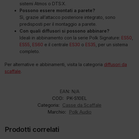
sistemi Atmos o DTS:X.
Possono essere montati a parete?
Sì, grazie all’attacco posteriore integrato, sono
predisposti per il montaggio a parete.
Con quali diffusori si possono abbinare?
Ideali in abbinamento con la serie Polk Signature:
ES50
,
ES55
,
ES60
e il centrale
ES30
o
ES35
, per un sistema
completo.
Per alternative e abbinamenti, visita la categoria
diffusori da
scaffale
.
EAN:
N/A
COD:
PK-S10EL
Categoria:
Casse da Scaffale
Marchio:
Polk Audio
Prodotti correlati