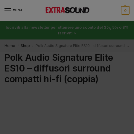
MENU
0
Iscriviti alla newsletter per ottenere uno sconto del 3%, 5% o 8%
Iscriviti >
Home
Shop
Polk Audio Signature Elite ES10 – diffusori surround compatti hi-fi (coppia)
/
/
Polk Audio Signature Elite
ES10 – diffusori surround
compatti hi-fi (coppia)