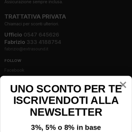
Assicurazione sempre inclusa.
TRATTATIVA PRIVATA
Chiamaci per sconti ulteriori.
Ufficio
0547 645626
Fabrizio
333 4188754
fabrizio@extrasound.it
FOLLOW
Facebook
Instagram
Youtube
UNO SCONTO PER TE
ISCRIVENDOTI ALLA
NEWSLETTER
3%, 5% o 8% in base