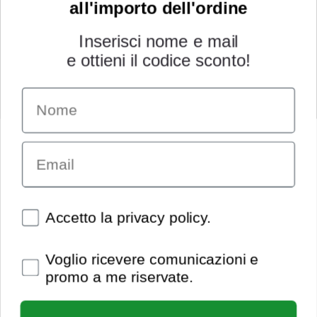
all'importo dell'ordine
Inserisci nome e mail
e ottieni il codice sconto!
Name
INFORMAZIONI
Chi siamo
Email
Condizioni generali
Garanzia
Richiesta assistenza tecnica
Diritto di recesso
Spunte obbligatorie
Accetto la privacy policy.
Pagamenti e spedizioni
Privacy policy
Spunte obbligatorie
Voglio ricevere comunicazioni e
Utilizzo dei cookies
promo a me riservate.
Recedi dal contratto
© Extrasound 2021 |
info@extrasound.it