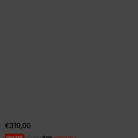
€
319,00
paga fino a
12 rate
,
scopri di più