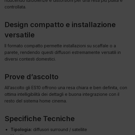
riducendo turbolenze e distorsioni per una resa più pulita e
controllata.
Design compatto e installazione
versatile
Il formato compatto permette installazioni su scaffale o a
parete, rendendo questi diffusori estremamente versatili in
diversi contesti domestici.
Prove d’ascolto
All’ascolto gli ES10 offrono una resa chiara e ben definita, con
ottima intelligibilità dei dettagli e buona integrazione con il
resto del sistema home cinema.
Specifiche Tecniche
Tipologia:
diffusori surround / satellite