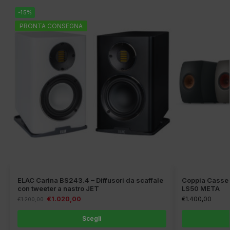
-15%
PRONTA CONSEGNA
ELAC Carina BS243.4 – Diffusori da scaffale
Coppia Casse 
con tweeter a nastro JET
LS50 META
€
1.020,00
€
1.400,00
€
1.200,00
Scegli