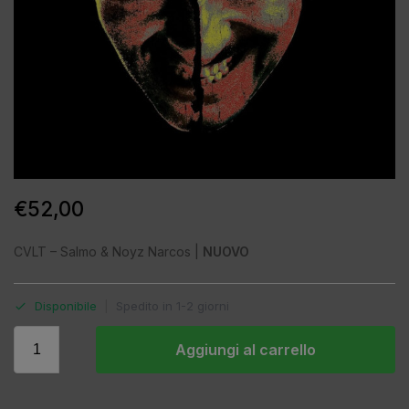
€
52,00
CVLT – Salmo & Noyz Narcos |
NUOVO
Disponibile
|
Spedito in 1-2 giorni
Aggiungi al carrello