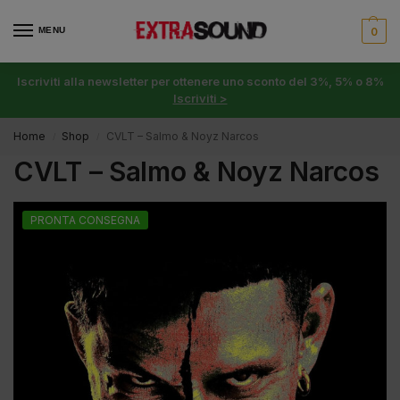
MENU
0
Iscriviti alla newsletter per ottenere uno sconto del 3%, 5% o 8%
Iscriviti >
Home
Shop
CVLT – Salmo & Noyz Narcos
/
/
CVLT – Salmo & Noyz Narcos
PRONTA CONSEGNA