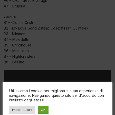
A6 – CVLT (feat. Kid Yugi)
A7 – Brujeria
Lato B:
B1 – Croci e Cristi
B2 – My Love Song 2 (feat. Coez & Frah Quintale)
B3 – Kilometri
B4 – Maledetti
B5 – Grindhouse
B6 – Matrioska
B7 – Nightcrawlers
B8 – La Fine
Utilizziamo i cookie per migliorare la tua esperienza di
navigazione. Navigando questo sito sei d'accordo con
l'utilizzo degli stessi.
Impostazioni
OK