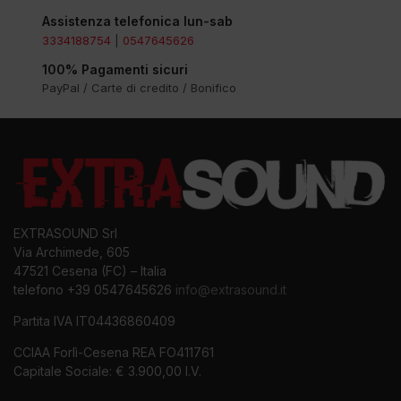
Assistenza telefonica lun-sab
3334188754
|
0547645626
100% Pagamenti sicuri
PayPal / Carte di credito / Bonifico
EXTRASOUND Srl
Via Archimede, 605
47521 Cesena (FC) – Italia
telefono +39 0547645626
info@extrasound.it
Partita IVA IT04436860409
CCIAA Forlì-Cesena REA FO411761
Capitale Sociale: € 3.900,00 I.V.