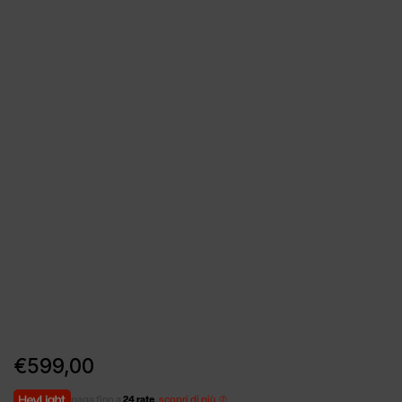
€
599,00
paga fino a
24 rate
,
scopri di più