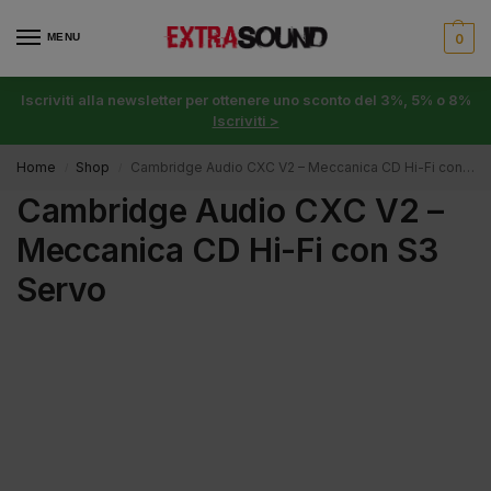
MENU
0
Iscriviti alla newsletter per ottenere uno sconto del 3%, 5% o 8%
Iscriviti >
Home
Shop
Cambridge Audio CXC V2 – Meccanica CD Hi-Fi con S3 Servo
/
/
Cambridge Audio CXC V2 –
Meccanica CD Hi-Fi con S3
Servo