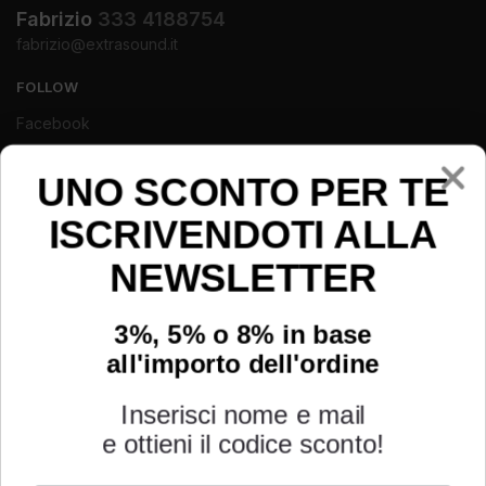
Fabrizio
333 4188754
fabrizio@extrasound.it
FOLLOW
Facebook
Instagram
Youtube
UNO SCONTO PER TE
ISCRIVENDOTI ALLA
NEWSLETTER
3%, 5% o 8% in base
all'importo dell'ordine
Inserisci nome e mail
e ottieni il codice sconto!