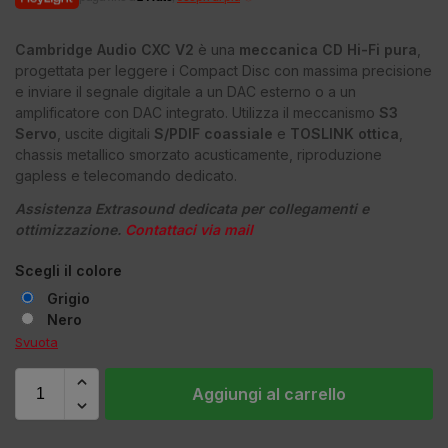
Cambridge Audio CXC V2
è una
meccanica CD Hi-Fi pura
,
progettata per leggere i Compact Disc con massima precisione
e inviare il segnale digitale a un DAC esterno o a un
amplificatore con DAC integrato. Utilizza il meccanismo
S3
Servo
, uscite digitali
S/PDIF coassiale
e
TOSLINK ottica
,
chassis metallico smorzato acusticamente, riproduzione
gapless e telecomando dedicato.
Assistenza Extrasound dedicata per collegamenti e
ottimizzazione.
Contattaci via mail
Scegli il colore
Grigio
Nero
Svuota
Aggiungi al carrello