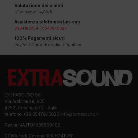
Valutazione dei clienti
"Eccellente" 4,86/5
Assistenza telefonica lun-sab
3334188754
|
0547645626
100% Pagamenti sicuri
PayPal / Carte di credito / Bonifico
EXTRASOUND Srl
Via Archimede, 605
47521 Cesena (FC) – Italia
telefono +39 0547645626
info@extrasound.it
Partita IVA IT04436860409
CCIAA Forlì-Cesena REA FO411761