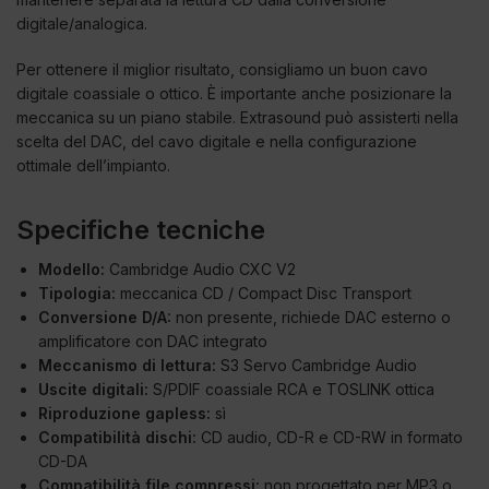
digitale/analogica.
Per ottenere il miglior risultato, consigliamo un buon cavo
digitale coassiale o ottico. È importante anche posizionare la
meccanica su un piano stabile. Extrasound può assisterti nella
scelta del DAC, del cavo digitale e nella configurazione
ottimale dell’impianto.
Specifiche tecniche
Modello:
Cambridge Audio CXC V2
Tipologia:
meccanica CD / Compact Disc Transport
Conversione D/A:
non presente, richiede DAC esterno o
amplificatore con DAC integrato
Meccanismo di lettura:
S3 Servo Cambridge Audio
Uscite digitali:
S/PDIF coassiale RCA e TOSLINK ottica
Riproduzione gapless:
sì
Compatibilità dischi:
CD audio, CD-R e CD-RW in formato
CD-DA
Compatibilità file compressi:
non progettato per MP3 o