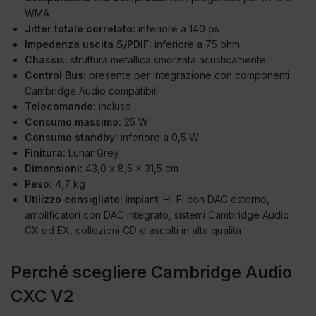
WMA
Jitter totale correlato:
inferiore a 140 ps
Impedenza uscita S/PDIF:
inferiore a 75 ohm
Chassis:
struttura metallica smorzata acusticamente
Control Bus:
presente per integrazione con componenti
Cambridge Audio compatibili
Telecomando:
incluso
Consumo massimo:
25 W
Consumo standby:
inferiore a 0,5 W
Finitura:
Lunar Grey
Dimensioni:
43,0 x 8,5 x 31,5 cm
Peso:
4,7 kg
Utilizzo consigliato:
impianti Hi-Fi con DAC esterno,
amplificatori con DAC integrato, sistemi Cambridge Audio
CX ed EX, collezioni CD e ascolti in alta qualità
Perché scegliere Cambridge Audio
CXC V2