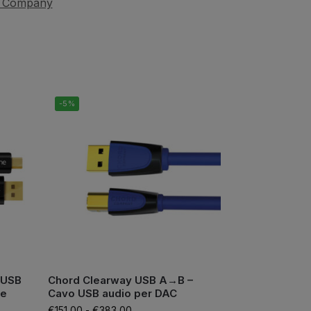
 Company
-5%
 USB
Chord Clearway USB A→B –
 e
Cavo USB audio per DAC
€
151,00
-
€
383,00