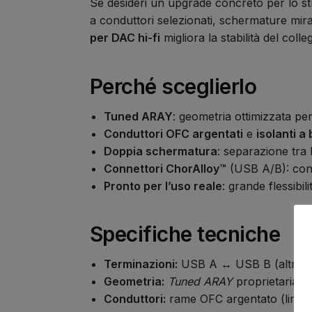
Se desideri un upgrade concreto per lo st
a conduttori selezionati, schermature mirat
per DAC hi-fi
migliora la stabilità del col
Perché sceglierlo
Tuned ARAY
: geometria ottimizzata per
Conduttori OFC argentati
e
isolanti a
Doppia schermatura
: separazione tra
Connettori ChorAlloy™
(USB A/B): conta
Pronto per l’uso reale
: grande flessibil
Specifiche tecniche
Terminazioni:
USB A ↔ USB B (altre su 
Geometria:
Tuned ARAY
proprietaria
Conduttori:
rame OFC argentato (linee 