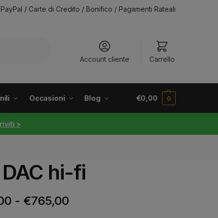
PayPal / Carte di Credito / Bonifico / Pagamenti Rateali
Account cliente
Carrello
ili
Occasioni
Blog
€
0,00
0
riviti >
DAC hi-fi
00
-
€
765,00