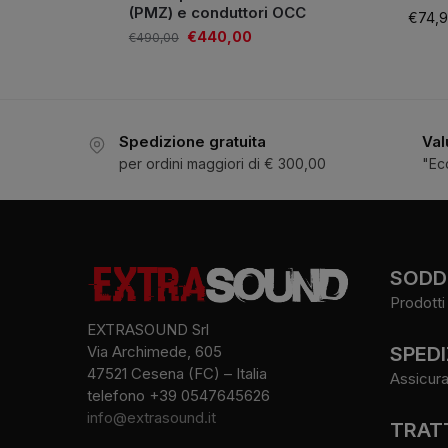
(PMZ) e conduttori OCC
€
74,
€
440,00
€
490,00
Spedizione gratuita
Val
per ordini maggiori di € 300,00
"Ec
SODDI
Prodotti 
EXTRASOUND Srl
SPEDI
Via Archimede, 605
47521 Cesena (FC) – Italia
Assicura
telefono +39 0547645626
info@extrasound.it
TRATT