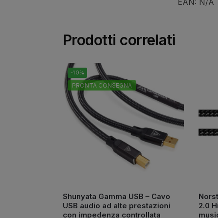
EAN:
N/A
Prodotti correlati
-10%
PRONTA CONSEGNA
Shunyata Gamma USB – Cavo
Nors
USB audio ad alte prestazioni
2.0 H
con impedenza controllata
music