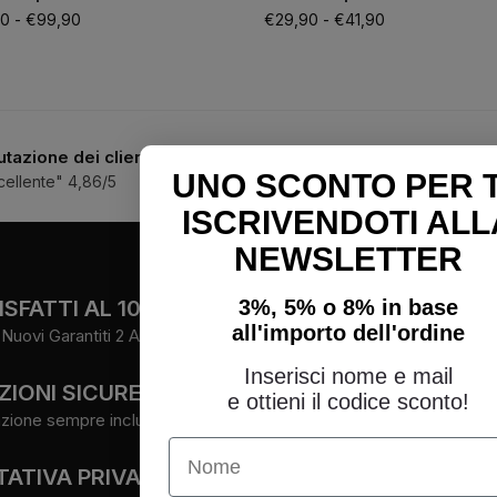
90
-
€
99,90
€
29,90
-
€
41,90
utazione dei clienti
Assistenza telefonica 
UNO SCONTO PER 
cellente" 4,86/5
3334188754
|
05476456
ISCRIVENDOTI ALL
NEWSLETTER
FOLLOW
3%, 5% o 8% in base
SFATTI AL 100%
all'importo dell'ordine
Nuovi Garantiti 2 Anni.
Facebook
Instagram
Inserisci nome e mail
ZIONI SICURE
Youtube
e ottieni il codice sconto!
zione sempre inclusa.
Name
ATIVA PRIVATA