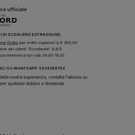
re ufficiale
GI DI SCEGLIERE EXTRASOUND
one Gratis
per ordini superiori a € 300,00
one dei clienti “Eccellente” 4,8/5
nza telefonica lun-sab 09.00-18.00
CI SU WHATSAPP 3334188754
della nostra esperienza, contatta Fabrizio su
er qualsiasi dubbio o domanda.