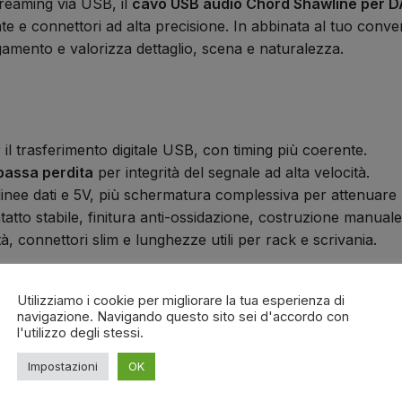
reaming via USB, il
cavo USB audio Chord Shawline per DA
e e connettori ad alta precisione. In abbinata al tuo convert
legamento e valorizza dettaglio, scena e naturalezza.
 il trasferimento digitale USB, con timing più coerente.
 bassa perdita
per integrità del segnale ad alta velocità.
 linee dati e 5V, più schermatura complessiva per attenuare
tto stabile, finitura anti-ossidazione, costruzione manuale
ità, connettori slim e lunghezze utili per rack e scrivania.
Utilizziamo i cookie per migliorare la tua esperienza di
navigazione. Navigando questo sito sei d'accordo con
l'utilizzo degli stessi.
richiesta, secondo disponibilità)
Impostazioni
OK
dati e alimentazione)