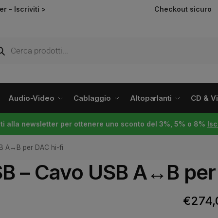
ter -
Iscriviti >
Checkout sicuro
Audio-Video
Cablaggio
Altoparlanti
CD & Vin
viti alla newsletter per ottenere uno sconto del 3%, 5% o 8%
Isc
B A↔B per DAC hi-fi
B – Cavo USB A↔B per 
€
274,