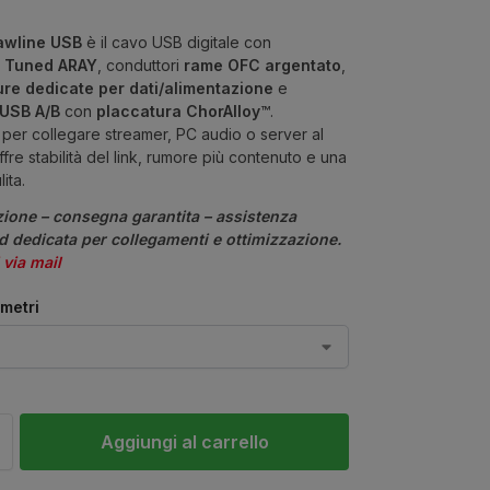
awline USB
è il cavo USB digitale con
a Tuned ARAY
, conduttori
rame OFC argentato
,
re dedicate per dati/alimentazione
e
USB A/B
con
placcatura ChorAlloy™
.
 per collegare streamer, PC audio o server al
fre stabilità del link, rumore più contenuto e una
ita.
ione – consegna garantita – assistenza
 dedicata per collegamenti e ottimizzazione.
 via mail
 metri
Aggiungi al carrello