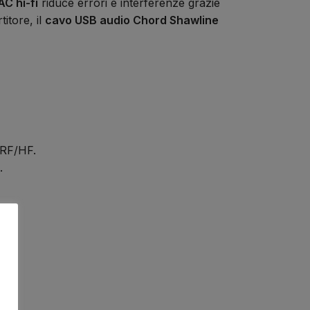
C hi-fi
riduce errori e interferenze grazie
itore, il
cavo USB audio Chord Shawline
 RF/HF.
.