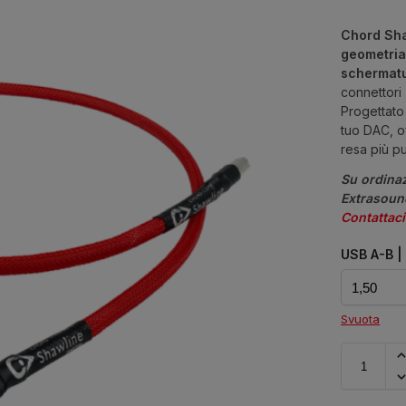
Chord Sh
geometri
schermatu
connettori
Progettato
tuo DAC, of
resa più pul
Su ordinaz
Extrasound
Contattaci
USB A-B |
Svuota