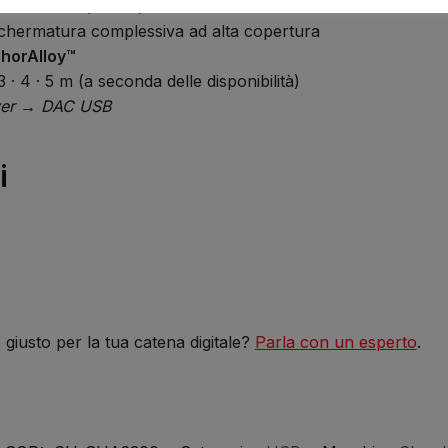
 (classe PTFE/HSPe)
schermatura complessiva ad alta copertura
horAlloy™
· 3 · 4 · 5 m (a seconda delle disponibilità)
ver → DAC USB
i
io giusto per la tua catena digitale?
Parla con un esperto
.