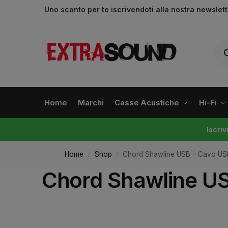
Uno sconto per te iscrivendoti alla nostra newslet
Home
Marchi
Casse Acustiche
Hi-Fi
Iscri
Home
Shop
Chord Shawline USB – Cavo US
/
/
Chord Shawline US