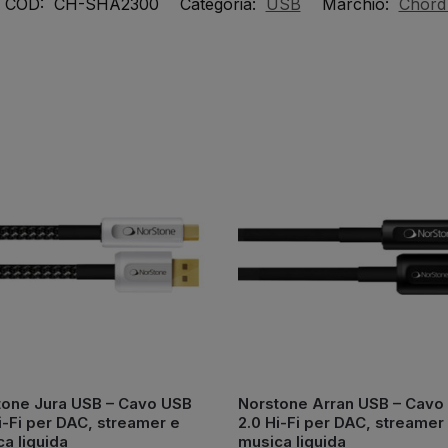
COD:
CH-SHA2300
Categoria:
USB
Marchio:
Chord
tone Jura USB – Cavo USB
Norstone Arran USB – Cavo
i-Fi per DAC, streamer e
2.0 Hi-Fi per DAC, streamer
a liquida
musica liquida