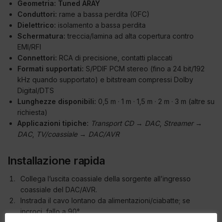
Geometria:
Tuned ARAY
Conduttori:
rame a bassa perdita (OFC)
Dielettrico:
isolamento a bassa perdita
Schermatura:
treccia/lamina ad alta copertura contro
EMI/RFI
Connettori:
RCA di precisione, contatti placcati
Formati supportati:
S/PDIF PCM stereo (fino a 24 bit/192
kHz quando supportato) e bitstream compressi Dolby
Digital/DTS
Lunghezze disponibili:
0,5 m · 1 m · 1,5 m · 2 m · 3 m (altre su
richiesta)
Applicazioni tipiche:
Transport CD → DAC
,
Streamer →
DAC
,
TV/coassiale → DAC/AVR
Installazione rapida
Collega l’uscita coassiale della sorgente all’ingresso
coassiale del DAC/AVR.
Instrada il cavo lontano da alimentazioni/ciabatte; se
incroci, fallo a 90°.