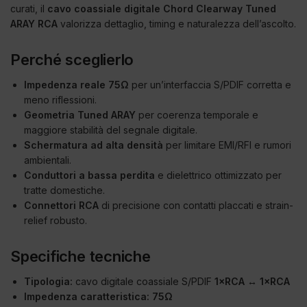
curati, il
cavo coassiale digitale Chord Clearway Tuned
ARAY RCA
valorizza dettaglio, timing e naturalezza dell’ascolto.
Perché sceglierlo
Impedenza reale 75Ω
per un’interfaccia S/PDIF corretta e
meno riflessioni.
Geometria Tuned ARAY
per coerenza temporale e
maggiore stabilità del segnale digitale.
Schermatura ad alta densità
per limitare EMI/RFI e rumori
ambientali.
Conduttori a bassa perdita
e dielettrico ottimizzato per
tratte domestiche.
Connettori RCA
di precisione con contatti placcati e strain-
relief robusto.
Specifiche tecniche
Tipologia:
cavo digitale coassiale S/PDIF
1×RCA ↔ 1×RCA
Impedenza caratteristica:
75Ω