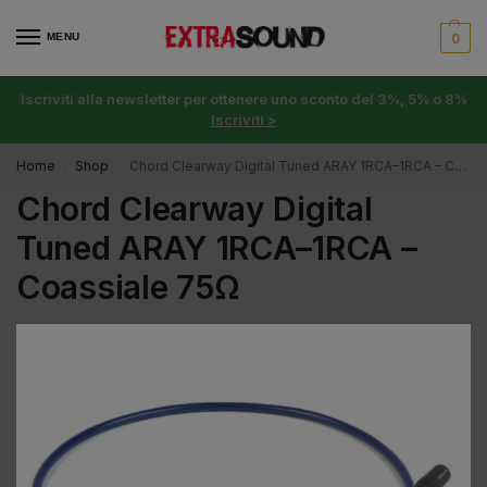
MENU
0
Iscriviti alla newsletter per ottenere uno sconto del 3%, 5% o 8%
Iscriviti >
Home
Shop
Chord Clearway Digital Tuned ARAY 1RCA–1RCA – Coassiale 75Ω
/
/
Chord Clearway Digital
Tuned ARAY 1RCA–1RCA –
Coassiale 75Ω