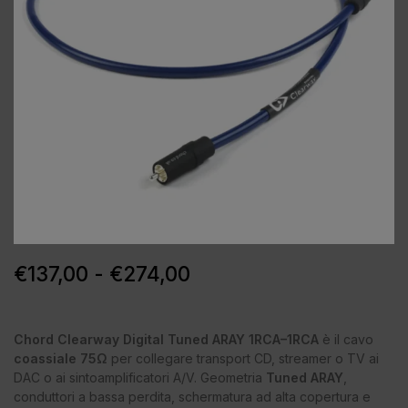
€
137,00
-
€
274,00
Chord Clearway Digital Tuned ARAY 1RCA–1RCA
è il cavo
coassiale 75Ω
per collegare transport CD, streamer o TV ai
DAC o ai sintoamplificatori A/V. Geometria
Tuned ARAY
,
conduttori a bassa perdita, schermatura ad alta copertura e