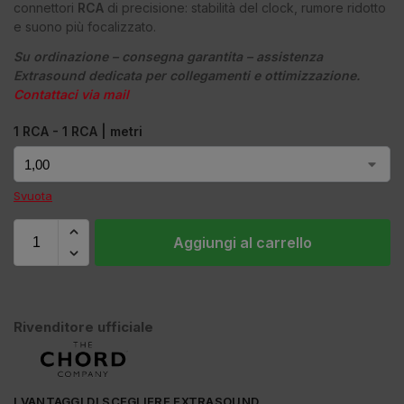
connettori
RCA
di precisione: stabilità del clock, rumore ridotto
e suono più focalizzato.
Su ordinazione – consegna garantita – assistenza
Extrasound dedicata per collegamenti e ottimizzazione.
Contattaci via mail
1 RCA - 1 RCA | metri
Svuota
Aggiungi al carrello
Rivenditore ufficiale
I VANTAGGI DI SCEGLIERE EXTRASOUND