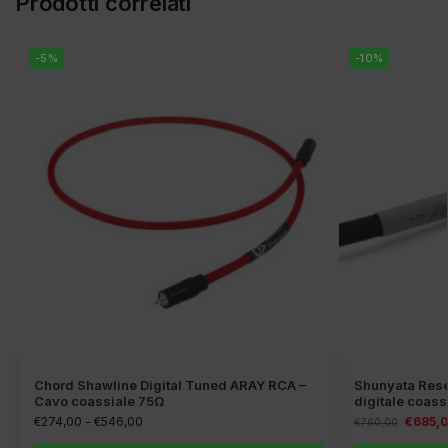
Prodotti correlati
-5%
-10%
Chord Shawline Digital Tuned ARAY RCA –
Shunyata Rese
Cavo coassiale 75Ω
digitale coass
€
274,00
-
€
546,00
€
685,
€
760,00