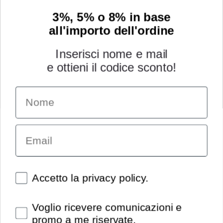
3%, 5% o 8% in base
all'importo dell'ordine
Inserisci nome e mail
e ottieni il codice sconto!
Name
INFORMAZIONI
Chi siamo
Email
Condizioni generali
Garanzia
Richiesta assistenza tecnica
Diritto di recesso
Spunte obbligatorie
Accetto la privacy policy.
Pagamenti e spedizioni
Privacy policy
Spunte obbligatorie
Voglio ricevere comunicazioni e
Utilizzo dei cookies
promo a me riservate.
Recedi dal contratto