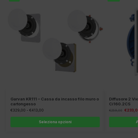
Garvan KR111 – Cassa da incasso filo muro o
Diffusore 2 Vi
cartongesso
Ci160.2CS
€
329,00
-
€
413,00
€
233,
€
259,00
Seleziona opzioni
A