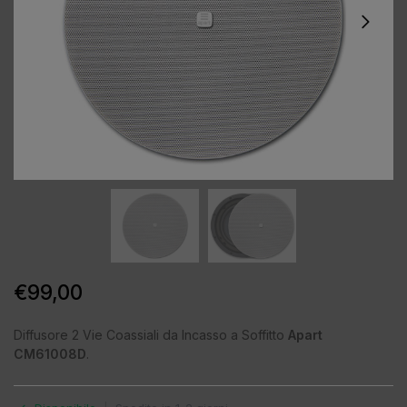
€
99,00
Diffusore 2 Vie Coassiali da Incasso a Soffitto
Apart
CM61008D
.