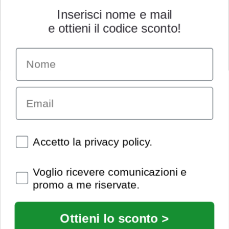
Inserisci nome e mail
e ottieni il codice sconto!
Name
INFORMAZIONI
Chi siamo
Email
Condizioni generali
Garanzia
Richiesta assistenza tecnica
Diritto di recesso
Spunte obbligatorie
Accetto la privacy policy.
Pagamenti e spedizioni
Privacy policy
Spunte obbligatorie
Voglio ricevere comunicazioni e
Utilizzo dei cookies
promo a me riservate.
Recedi dal contratto
© Extrasound 2021 |
info@extrasound.it
Ottieni lo sconto >