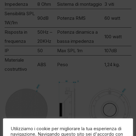
Impedenza
8 Ohm
Sistema di montaggio
3 viti
Sensibilità SPL
90dB
Potenza RMS
60 watt
1W/1m
Risposta in
50Hz –
Potenza dinamica a
100 watt
frequenza
20KHz
bassa impedenza
IP
50
Max SPL 1m
107dB
Materiale
ABS
Peso
1,24 kg.
costruttivo
Utilizziamo i cookie per migliorare la tua esperienza di
navigazione. Navigando questo sito sei d'accordo con