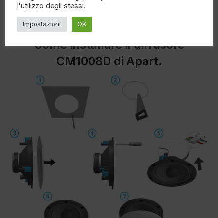
l'utilizzo degli stessi.
Impostazioni
OK
Come installare il diffusore
CM1008D di Apart.