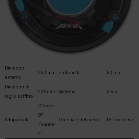
Diametro
250 mm.
Profondità
90 mm.
esterno
Diametro di
223 mm.
Sistema
2 Vie
taglio soffitto
Woofer
8″
Altoparlanti
Materiale del cono
Polipropilene
Tweeter
1″