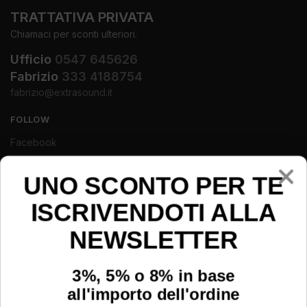
TRATTATIVA PRIVATA
Chiamaci per sconti ulteriori.
Ufficio
0547 645626
Fabrizio
333 4188754
fabrizio@extrasound.it
FOLLOW
Facebook
Instagram
Youtube
UNO SCONTO PER TE
ISCRIVENDOTI ALLA
NEWSLETTER
3%, 5% o 8% in base
all'importo dell'ordine