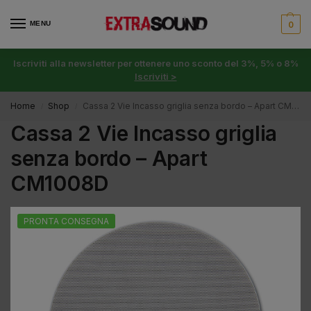
MENU
0
Iscriviti alla newsletter per ottenere uno sconto del 3%, 5% o 8%
Iscriviti >
Home
Shop
Cassa 2 Vie Incasso griglia senza bordo – Apart CM1008D
/
/
Cassa 2 Vie Incasso griglia
senza bordo – Apart
CM1008D
PRONTA CONSEGNA