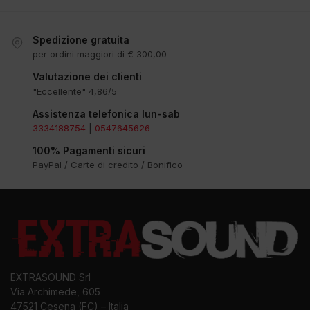
Spedizione gratuita
per ordini maggiori di € 300,00
Valutazione dei clienti
"Eccellente" 4,86/5
Assistenza telefonica lun-sab
3334188754
|
0547645626
100% Pagamenti sicuri
PayPal / Carte di credito / Bonifico
EXTRASOUND Srl
Via Archimede, 605
47521 Cesena (FC) – Italia