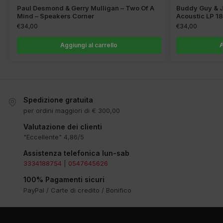
Paul Desmond & Gerry Mulligan – Two Of A
Buddy Guy & J
Mind – Speakers Corner
Acoustic LP 1
€
34,00
€
34,00
Aggiungi al carrello
A
Spedizione gratuita
per ordini maggiori di € 300,00
Valutazione dei clienti
"Eccellente" 4,86/5
Assistenza telefonica lun-sab
3334188754
|
0547645626
100% Pagamenti sicuri
PayPal / Carte di credito / Bonifico