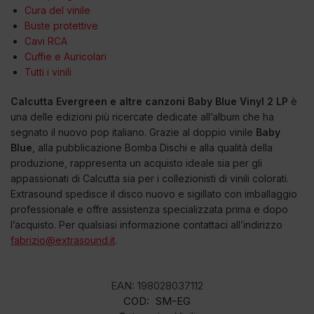
Cura del vinile
Buste protettive
Cavi RCA
Cuffie e Auricolari
Tutti i vinili
Calcutta Evergreen e altre canzoni Baby Blue Vinyl 2 LP
è
una delle edizioni più ricercate dedicate all’album che ha
segnato il nuovo pop italiano. Grazie al doppio vinile
Baby
Blue
, alla pubblicazione Bomba Dischi e alla qualità della
produzione, rappresenta un acquisto ideale sia per gli
appassionati di Calcutta sia per i collezionisti di vinili colorati.
Extrasound spedisce il disco nuovo e sigillato con imballaggio
professionale e offre assistenza specializzata prima e dopo
l’acquisto. Per qualsiasi informazione contattaci all’indirizzo
fabrizio@extrasound.it
.
EAN:
198028037112
COD:
SM-EG