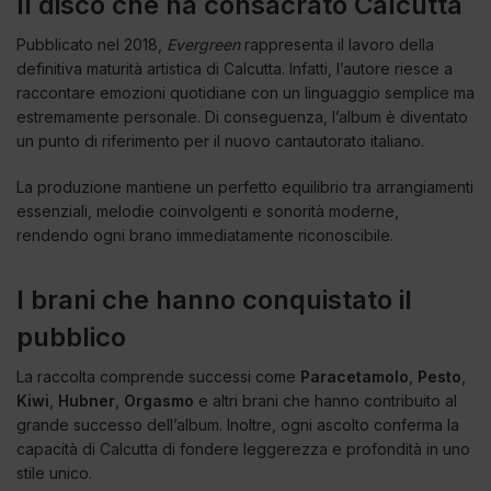
Il disco che ha consacrato Calcutta
Pubblicato nel 2018,
Evergreen
rappresenta il lavoro della
definitiva maturità artistica di Calcutta. Infatti, l’autore riesce a
raccontare emozioni quotidiane con un linguaggio semplice ma
estremamente personale. Di conseguenza, l’album è diventato
un punto di riferimento per il nuovo cantautorato italiano.
La produzione mantiene un perfetto equilibrio tra arrangiamenti
essenziali, melodie coinvolgenti e sonorità moderne,
rendendo ogni brano immediatamente riconoscibile.
I brani che hanno conquistato il
pubblico
La raccolta comprende successi come
Paracetamolo
,
Pesto
,
Kiwi
,
Hubner
,
Orgasmo
e altri brani che hanno contribuito al
grande successo dell’album. Inoltre, ogni ascolto conferma la
capacità di Calcutta di fondere leggerezza e profondità in uno
stile unico.