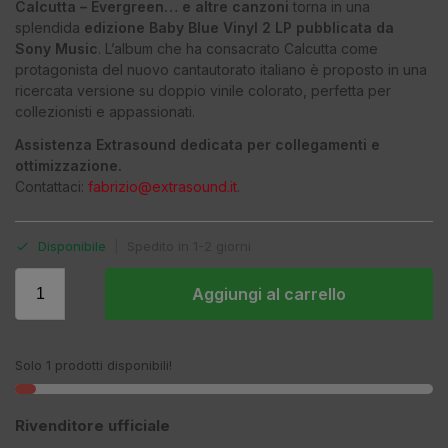
Calcutta – Evergreen… e altre canzoni
torna in una
splendida
edizione Baby Blue Vinyl 2 LP pubblicata da
Sony Music
. L’album che ha consacrato Calcutta come
protagonista del nuovo cantautorato italiano è proposto in una
ricercata versione su doppio vinile colorato, perfetta per
collezionisti e appassionati.
Assistenza Extrasound dedicata per collegamenti e
ottimizzazione.
Contattaci:
fabrizio@extrasound.it
.
Disponibile
|
Spedito in 1-2 giorni
Aggiungi al carrello
Solo 1 prodotti disponibili!
Rivenditore ufficiale