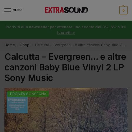
MENU
0
Iscriviti alla newsletter per ottenere uno sconto del 3%, 5% o 8%
Iscriviti >
Home
Shop
Calcutta – Evergreen… e altre canzoni Baby Blue Vinyl 2 LP Sony Music
/
/
Calcutta – Evergreen… e altre
canzoni Baby Blue Vinyl 2 LP
Sony Music
PRONTA CONSEGNA