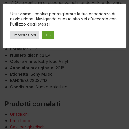
✔ Oltre vent’anni di esperienza nel mondo Hi-Fi e del vinile.
Utilizziamo i cookie per migliorare la tua esperienza di
Specifiche Tecniche
navigazione. Navigando questo sito sei d'accordo con
l'utilizzo degli stessi.
Sottocategoria:
Indie Pop Italiano
Impostazioni
OK
Artista:
Calcutta
Titolo:
Evergreen… e altre canzoni
Formato:
2 LP
Numero dischi:
2 LP
Colore vinile:
Baby Blue Vinyl
Anno album originale:
2018
Etichetta:
Sony Music
EAN:
198028037112
Condizione:
Nuovo e sigillato
Prodotti correlati
Giradischi
Pre phono
Cavi per giradischi