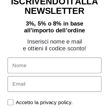
ISCRIVENDOTI ALLA
NEWSLETTER
3%, 5% o 8% in base
all'importo dell'ordine
Inserisci nome e mail
e ottieni il codice sconto!
Name
INFORMAZIONI
Chi siamo
Email
Condizioni generali
Garanzia
Richiesta assistenza tecnica
Diritto di recesso
Spunte obbligatorie
Accetto la privacy policy.
Pagamenti e spedizioni