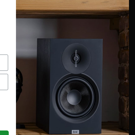
INFORMAZIONI
Chi siamo
Condizioni generali
Garanzia
Richiesta assistenza tecnica
Diritto di recesso
Pagamenti e spedizioni
Privacy policy
Utilizzo dei cookies
Recedi dal contratto