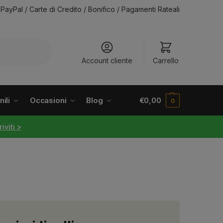
PayPal / Carte di Credito / Bonifico / Pagamenti Rateali
Account cliente
Carrello
ili
Occasioni
Blog
€
0,00
0
riviti >