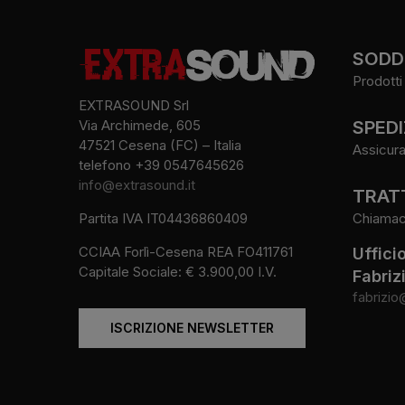
SODDI
Prodotti 
EXTRASOUND Srl
SPEDI
Via Archimede, 605
47521 Cesena (FC) – Italia
Assicura
telefono +39 0547645626
info@extrasound.it
TRATT
Chiamaci 
Partita IVA IT04436860409
CCIAA Forlì-Cesena REA FO411761
Uffici
Capitale Sociale: € 3.900,00 I.V.
Fabriz
fabrizio
ISCRIZIONE NEWSLETTER