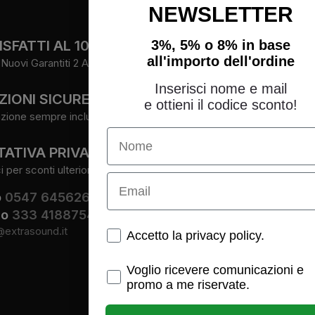
NEWSLETTER
FOLLOW
3%, 5% o 8% in base
SFATTI AL 100%
all'importo dell'ordine
Nuovi Garantiti 2 Anni.
Facebook
Instagram
Inserisci nome e mail
ZIONI SICURE
Youtube
e ottieni il codice sconto!
zione sempre inclusa.
Name
ATIVA PRIVATA
per sconti ulteriori.
Email
o
0547 645626
io
333 4188754
@extrasound.it
Spunte obbligatorie
Accetto la privacy policy.
Spunte obbligatorie
Voglio ricevere comunicazioni e
promo a me riservate.