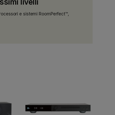
simi livelli
processori e sistemi RoomPerfect™,