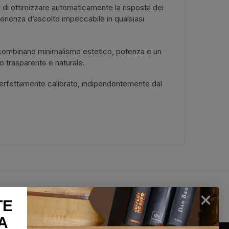
 di ottimizzare automaticamente la risposta dei
perienza d’ascolto impeccabile in qualsiasi
e combinano minimalismo estetico, potenza e un
no trasparente e naturale.
o perfettamente calibrato, indipendentemente dal
lun-sab
100% Pagamenti sicuri
TE
26
PayPal / Carte di credito / Bonifico
A