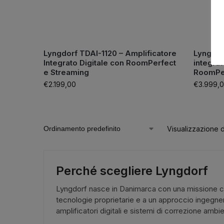
Lyngdorf TDAI-1120 – Amplificatore
Lyngdor
Integrato Digitale con RoomPerfect
integrat
e Streaming
RoomPe
€
2.199,00
€
3.999,
Visualizzazione di
Perché scegliere Lyngdorf
Lyngdorf nasce in Danimarca con una missione chia
tecnologie proprietarie e a un approccio ingegneri
amplificatori digitali e sistemi di correzione ambi