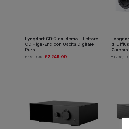
Lyngdorf CD-2 ex-demo – Lettore
Lyngdor
CD High-End con Uscita Digitale
di Diffu
Pura
Cinema
€
2.249,00
€
2.999,00
€
1.298,00