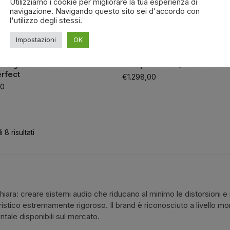
Utilizziamo i cookie per migliorare la tua esperienza di
navigazione. Navigando questo sito sei d'accordo con
l'utilizzo degli stessi.
Impostazioni
OK
f TDAI-2210 – amplificatore
Lyngdorf MH-2 – Coppia di D
o digitale hi-fi con
Compatti Hi-Fi / Home Cin
rfect
€
1.298,00
00
 8 risultati
ra: creare sistemi audio che riducano al minimo le distorsioni e 
stico estremamente rigoroso. Il brand è riconosciuto a livello mondi
entale disponibili sul mercato.