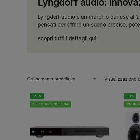
Lyngdorf audio: innovazi
Lyngdorf audio è un marchio danese all’av
pensati per offrire un suono preciso, pot
scopri tutti i dettagli qui
Visualizzazione di
-25%
-31%
PRONTA CONSEGNA
PRONT