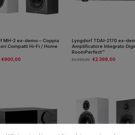
f MH-2 ex-demo – Coppia
Lyngdorf TDAI-2170 ex-de
sori Compatti Hi-Fi / Home
Amplificatore Integrato Digi
RoomPerfect™
€
900,00
€
2.399,00
€
2.999,00