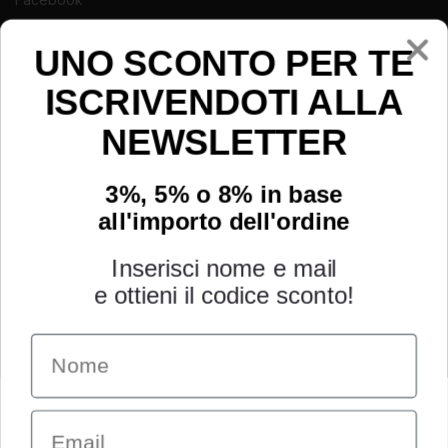
Instagram
Youtube
UNO SCONTO PER TE
ISCRIVENDOTI ALLA
NEWSLETTER
3%, 5% o 8% in base
all'importo dell'ordine
Inserisci nome e mail
e ottieni il codice sconto!
Name
INFORMAZIONI
Chi siamo
Email
Condizioni generali
Garanzia