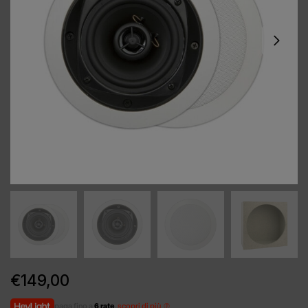
€
149,00
paga fino a
6 rate
,
scopri di più