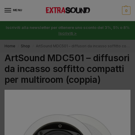
MENU
0
Iscriviti alla newsletter per ottenere uno sconto del 3%, 5% o 8%
Iscriviti >
Home
Shop
ArtSound MDC501 – diffusori da incasso soffitto compatti per multiroom (coppia)
/
/
ArtSound MDC501 – diffusori
da incasso soffitto compatti
per multiroom (coppia)