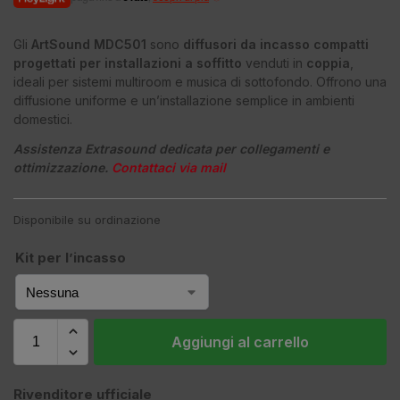
Gli
ArtSound MDC501
sono
diffusori da incasso compatti
progettati per installazioni a soffitto
venduti in
coppia
,
ideali per sistemi multiroom e musica di sottofondo. Offrono una
diffusione uniforme e un’installazione semplice in ambienti
domestici.
Assistenza Extrasound dedicata per collegamenti e
ottimizzazione.
Contattaci via mail
Disponibile su ordinazione
Kit per l’incasso
Aggiungi al carrello
Rivenditore ufficiale