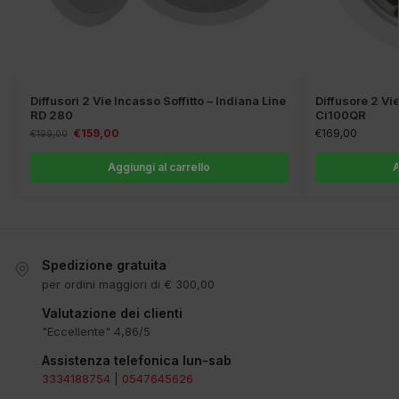
Diffusori 2 Vie Incasso Soffitto – Indiana Line
Diffusore 2 Vi
RD 280
Ci100QR
€
159,00
€
169,00
€
199,00
Aggiungi al carrello
A
Spedizione gratuita
per ordini maggiori di € 300,00
Valutazione dei clienti
"Eccellente" 4,86/5
Assistenza telefonica lun-sab
3334188754
|
0547645626