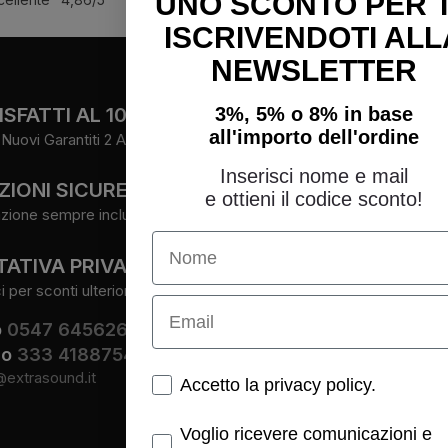
UNO SCONTO PER 
ISCRIVENDOTI ALL
NEWSLETTER
FOLLOW
SFATTI AL 100%
3%, 5% o 8% in base
all'importo dell'ordine
Nuovi Garantiti 2 Anni.
Facebook
Instagram
Inserisci nome e mail
ZIONI SICURE
Youtube
e ottieni il codice sconto!
zione sempre inclusa.
Name
ATIVA PRIVATA
per sconti ulteriori.
Email
o
0547 645626
io
333 4188754
@extrasound.it
Spunte obbligatorie
Accetto la privacy policy.
Spunte obbligatorie
Voglio ricevere comunicazioni e