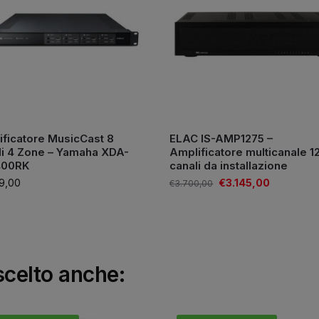
ficatore MusicCast 8
ELAC IS-AMP1275 –
li 4 Zone – Yamaha XDA-
Amplificatore multicanale 1
400RK
canali da installazione
9,00
€
3.145,00
€
3.700,00
scelto anche: