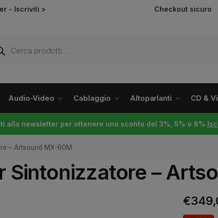
ter -
Iscriviti >
Checkout sicuro
Audio-Video
Cablaggio
Altoparlanti
CD & Vin
viti alla newsletter per ottenere uno sconto del 3%, 5% o 8%
Isc
tore – Artsound MX-60M
er Sintonizzatore – Ar
€
349,