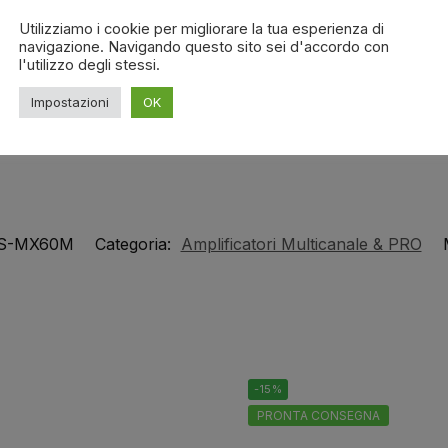
4-8 Ohm / 70 V / 100 V
Utilizziamo i cookie per migliorare la tua esperienza di
2 cavi
navigazione. Navigando questo sito sei d'accordo con
l'utilizzo degli stessi.
USB / SD
Dimensioni: 76 x 270 x 230 mm
Impostazioni
OK
3,59kg
S-MX60M
Categoria:
Amplificatori Multicanale & PRO
-15%
PRONTA CONSEGNA