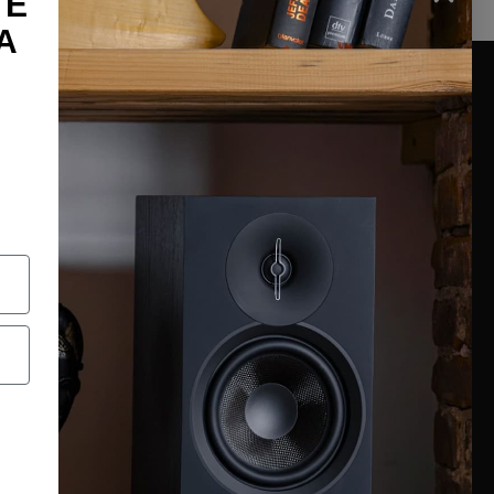
TE
A
INFORMAZIONI
Chi siamo
Condizioni generali
Garanzia
Richiesta assistenza tecnica
Diritto di recesso
Pagamenti e spedizioni
Privacy policy
Utilizzo dei cookies
Recedi dal contratto