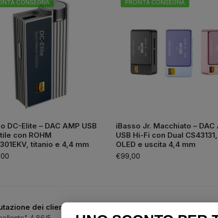
ONTA CONSEGNA
PRONTA CONSEGNA
so DC-Elite – DAC AMP USB
iBasso Jr. Macchiato – DA
atile con ROHM
USB Hi-Fi con Dual CS43131,
01EKV, titanio e 4,4 mm
OLED e uscita 4,4 mm
,00
€
99,00
utazione dei clienti
Assistenza telefonica 
cellente" 4,86/5
3334188754
|
05476456