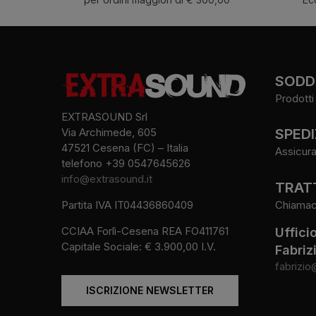
SODDI
Prodotti 
EXTRASOUND Srl
SPEDI
Via Archimede, 605
47521 Cesena (FC) – Italia
Assicura
telefono +39 0547645626
info@extrasound.it
TRATT
Chiamaci 
Partita IVA IT04436860409
CCIAA Forlì-Cesena REA FO411761
Uffici
Capitale Sociale: € 3.900,00 I.V.
Fabriz
fabrizio
ISCRIZIONE NEWSLETTER