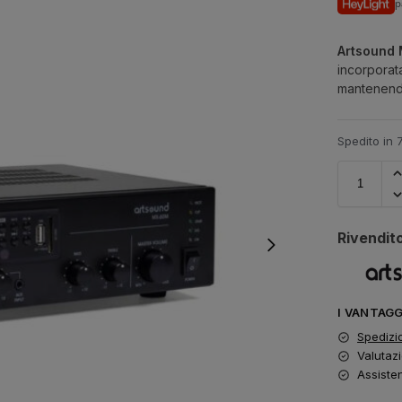
p
Artsound
incorporat
mantenendo
Spedito in 
Rivendito
I VANTAG
Spedizi
Valutazi
Assiste