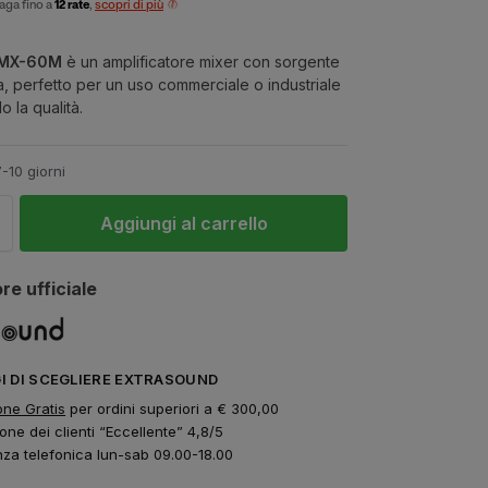
aga fino a
12 rate
,
scopri di più
 MX-60M
è un amplificatore mixer con sorgente
a, perfetto per un uso commerciale o industriale
 la qualità.
7-10 giorni
Aggiungi al carrello
re ufficiale
GI DI SCEGLIERE EXTRASOUND
one Gratis
per ordini superiori a € 300,00
one dei clienti “Eccellente” 4,8/5
nza telefonica lun-sab 09.00-18.00