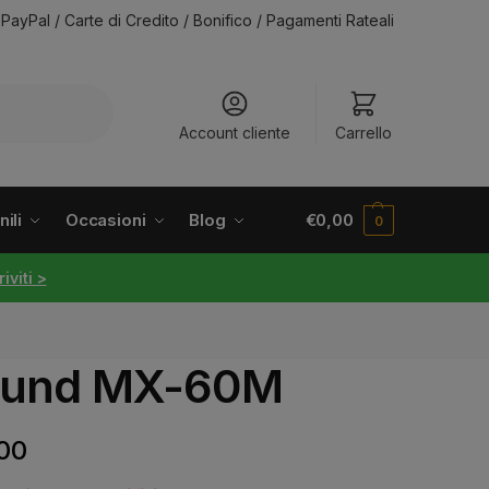
PayPal / Carte di Credito / Bonifico / Pagamenti Rateali
Account cliente
Carrello
ili
Occasioni
Blog
€
0,00
0
riviti >
tsound MX-60M
00