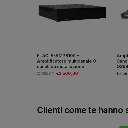
ELAC IS-AMP8100 –
Ampli
Amplificatore multicanale 8
Cana
canali da installazione
QS5
€
2.500,00
€
2.59
€
2.950,00
Clienti come te hanno 