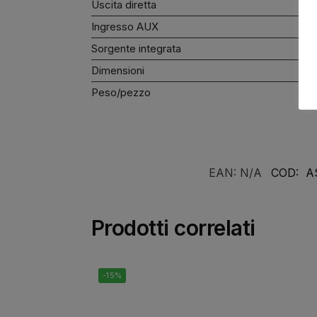
Uscita diretta
Ingresso AUX
Sorgente integrata
Dimensioni
Peso/pezzo
EAN:
N/A
COD:
A
Prodotti correlati
-15%