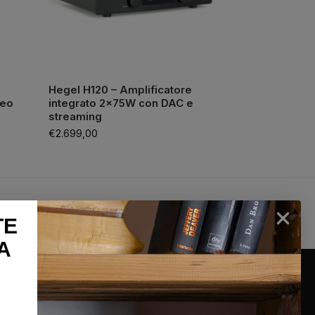
Hegel H120 – Amplificatore
reo
integrato 2×75W con DAC e
streaming
€
2.699,00
lun-sab
100% Pagamenti sicuri
TE
26
PayPal / Carte di credito / Bonifico
A
INFORMAZIONI