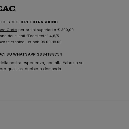
GI DI SCEGLIERE EXTRASOUND
one Gratis
per ordini superiori a € 300,00
one dei clienti “Eccellente” 4,8/5
nza telefonica lun-sab 09.00-18.00
CI SU WHATSAPP 3334188754
della nostra esperienza, contatta Fabrizio su
er qualsiasi dubbio o domanda.