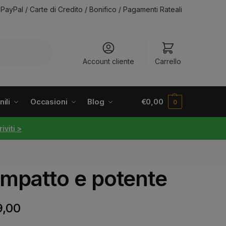
PayPal / Carte di Credito / Bonifico / Pagamenti Rateali
Account cliente
Carrello
ili
Occasioni
Blog
€
0,00
0
riviti >
ompatto e potente
9,00