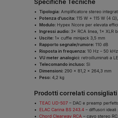
Specifiche Tecniche
Tipologia:
Amplificatore stereo integrat
Potenza d’uscita:
115 W + 115 W (4 Ω)
Modulo:
Hypex Ncore per elevata effici
Ingressi audio:
3× RCA linea, 1× XLR bi
Uscite:
1× cuffie minijack 3,5 mm
Rapporto segnale/rumore:
110 dB
Risposta in frequenza:
10 Hz – 50 kHz
VU meter analogici:
retroilluminati a L
Telecomando incluso:
Sì
Dimensioni:
290 × 81,2 × 264,3 mm
Peso:
4,2 kg
Prodotti correlati consigliati
TEAC UD-507
– DAC e preamp perfett
ELAC Carina BS 243.4
– diffusori ideal
Chord Clearway RCA
– cavo stereo RCA 