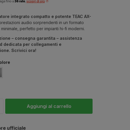
aga fino a
36 rate
,
scopri di più
atore integrato compatto e potente TEAC AX-
prestazioni audio sorprendenti in un formato
minimale, perfetto per impianti hi-fi moderni.
zione – consegna garantita – assistenza
d dedicata per collegamenti e
ione. Scrivici ora!
colore
Aggiungi al carrello
re ufficiale