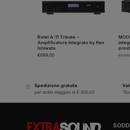
Rotel A-11 Tribute –
MOON 
Amplificatore Integrato by Ken
integ
Ishiwata
prest
€
699,00
€
3.00
Spedizione gratuita
Val
per ordini maggiori di € 300,00
"Ec
SODDI