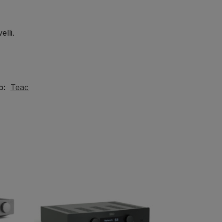
lli.
o:
Teac