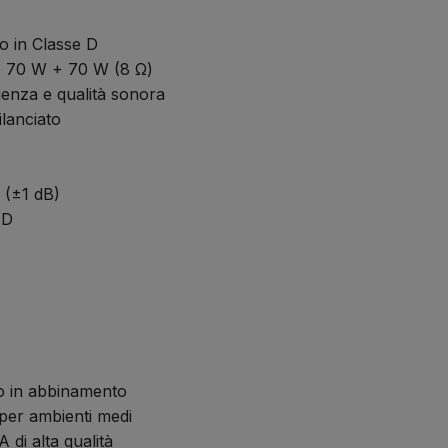
o in Classe D
, 70 W + 70 W (8 Ω)
enza e qualità sonora
lanciato
 (±1 dB)
ED
o in abbinamento
i per ambienti medi
di alta qualità