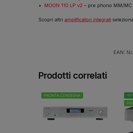
MOON 110 LP v2
– pre phono MM/MC pe
Scopri altri
amplificatori integrati
selezionat
EAN:
N/
Prodotti correlati
PRONTA CONSEGNA
-10
PR