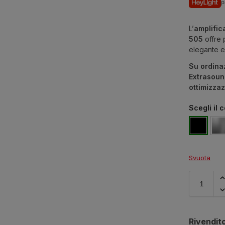
p
L’
amplific
505
offre 
elegante e 
Su ordina
Extrasoun
ottimizzaz
Scegli il 
Svuota
Rivendito