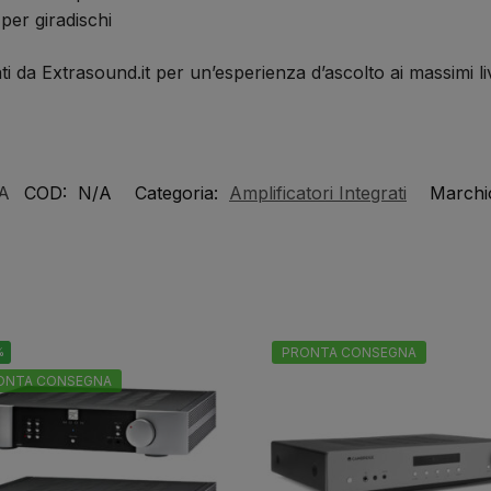
r giradischi
i da Extrasound.it per un’esperienza d’ascolto ai massimi live
A
COD:
N/A
Categoria:
Amplificatori Integrati
Marchi
%
PRONTA CONSEGNA
ONTA CONSEGNA