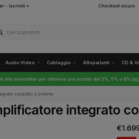
ter -
Iscriviti >
Checkout sicuro
Audio-Video
Cablaggio
Altoparlanti
CD & Vin
viti alla newsletter per ottenere uno sconto del 3%, 5% o 8%
Isc
tegrato compatto e potente
lificatore integrato c
€
1.69