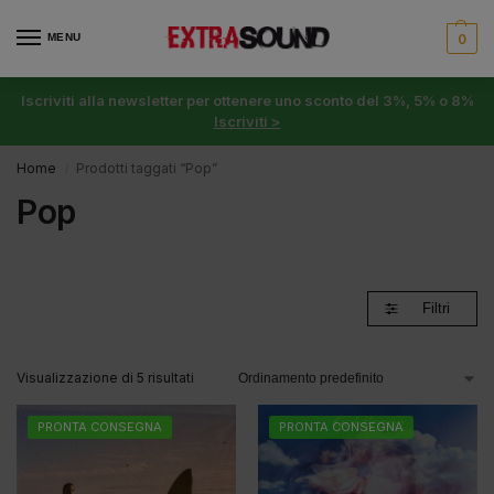
MENU
0
Iscriviti alla newsletter per ottenere uno sconto del 3%, 5% o 8%
Iscriviti >
Home
Prodotti taggati “Pop”
/
Pop
Filtri
Visualizzazione di 5 risultati
PRONTA CONSEGNA
PRONTA CONSEGNA