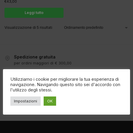
€
43,00
Leggi tutto
Visualizzazione di 5 risultati
Spedizione gratuita
per ordini maggiori di € 300,00
Valutazione dei clienti
"Eccellente" 4,86/5
Utilizziamo i cookie per migliorare la tua esperienza di
navigazione. Navigando questo sito sei d'accordo con
Assistenza telefonica lun-sab
l'utilizzo degli stessi.
3334188754
|
0547645626
Impostazioni
OK
100% Pagamenti sicuri
PayPal / Carte di credito / Bonifico