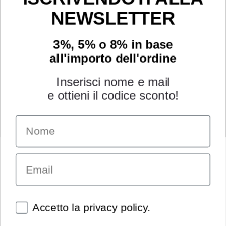
NEWSLETTER
3%, 5% o 8% in base
all'importo dell'ordine
Inserisci nome e mail
e ottieni il codice sconto!
Name
INFORMAZIONI
Chi siamo
Email
Condizioni generali
Garanzia
Richiesta assistenza tecnica
Diritto di recesso
Spunte obbligatorie
Accetto la privacy policy.
Pagamenti e spedizioni
Privacy policy