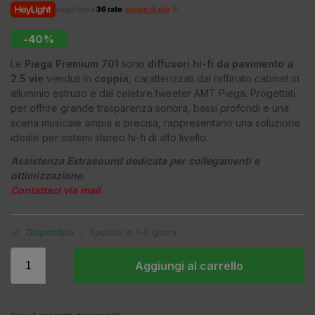
paga fino a
36 rate
,
scopri di più
-40%
Le
Piega Premium 701
sono
diffusori hi-fi da pavimento a
2.5 vie
venduti in
coppia
, caratterizzati dal raffinato cabinet in
alluminio estruso e dal celebre tweeter AMT Piega. Progettati
per offrire grande trasparenza sonora, bassi profondi e una
scena musicale ampia e precisa, rappresentano una soluzione
ideale per sistemi stereo hi-fi di alto livello.
Assistenza Extrasound dedicata per collegamenti e
ottimizzazione.
Contattaci via mail
Disponibile
|
Spedito in 1-2 giorni
Aggiungi al carrello