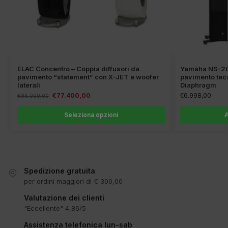
ELAC Concentro – Coppia diffusori da
Yamaha NS-200
pavimento “statement” con X-JET e woofer
pavimento tec
laterali
Diaphragm
€
77.400,00
€
6.998,00
€
86.000,00
Seleziona opzioni
A
Spedizione gratuita
per ordini maggiori di € 300,00
Valutazione dei clienti
"Eccellente" 4,86/5
Assistenza telefonica lun-sab