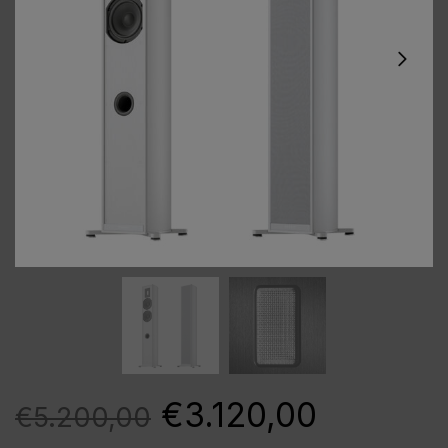
€
3.120,00
€
5.200,00