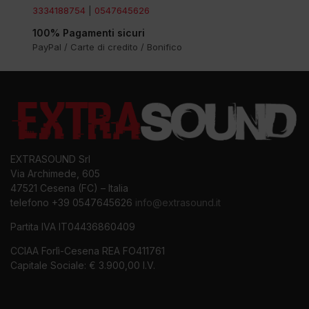
3334188754
|
0547645626
100% Pagamenti sicuri
PayPal / Carte di credito / Bonifico
EXTRASOUND Srl
Via Archimede, 605
47521 Cesena (FC) – Italia
telefono +39 0547645626
info@extrasound.it
Partita IVA IT04436860409
CCIAA Forlì-Cesena REA FO411761
Capitale Sociale: € 3.900,00 I.V.