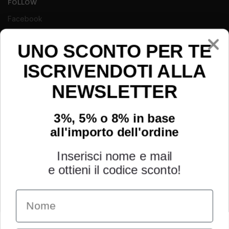
FOLLOW
Facebook
Instagram
UNO SCONTO PER TE
Youtube
ISCRIVENDOTI ALLA
NEWSLETTER
3%, 5% o 8% in base
all'importo dell'ordine
Inserisci nome e mail
e ottieni il codice sconto!
Name
INFORMAZIONI
Chi siamo