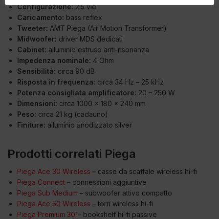
Configurazione:
2.5 vie
Caricamento:
bass reflex
Tweeter:
AMT Piega (Air Motion Transformer)
Midwoofer:
driver MDS dedicati
Cabinet:
alluminio estruso anti-risonanza
Impedenza nominale:
4 Ohm
Sensibilità:
circa 90 dB
Risposta in frequenza:
circa 34 Hz – 25 kHz
Potenza consigliata amplificatore:
20 – 250 W
Dimensioni:
circa 1000 × 180 × 240 mm
Peso:
circa 21 kg (cadauno)
Finiture:
alluminio anodizzato silver
Prodotti correlati Piega
Piega Ace 30 Wireless
– casse da scaffale wireless hi-fi
Piega Connect
– connessioni aggiuntive
Piega Sub Medium
– subwoofer attivo compatto
Piega Ace 50 Wireless
– torri wireless hi-fi
Piega Premium 301
– bookshelf hi-fi passive