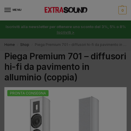
MENU
0
Iscriviti alla newsletter per ottenere uno sconto del 3%, 5% o 8%
Iscriviti >
Home
Shop
Piega Premium 701 – diffusori hi-fi da pavimento in alluminio (coppia)
/
/
Piega Premium 701 – diffusori
hi-fi da pavimento in
alluminio (coppia)
PRONTA CONSEGNA