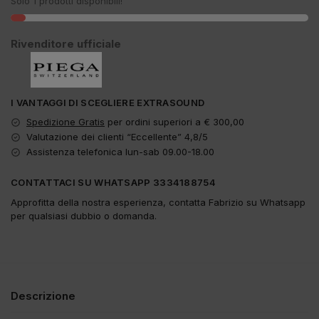
Solo 1 prodotti disponibili!
Rivenditore ufficiale
I VANTAGGI DI SCEGLIERE EXTRASOUND
Spedizione Gratis
per ordini superiori a € 300,00
Valutazione dei clienti “Eccellente” 4,8/5
Assistenza telefonica lun-sab 09.00-18.00
CONTATTACI SU WHATSAPP 3334188754
Approfitta della nostra esperienza, contatta Fabrizio su Whatsapp
per qualsiasi dubbio o domanda.
Descrizione