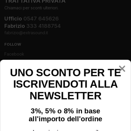
TRATTATIVA PRIVATA
Chiamaci per sconti ulteriori.
Ufficio
0547 645626
Fabrizio
333 4188754
fabrizio@extrasound.it
FOLLOW
Facebook
Instagram
Youtube
UNO SCONTO PER TE
ISCRIVENDOTI ALLA
NEWSLETTER
3%, 5% o 8% in base
all'importo dell'ordine