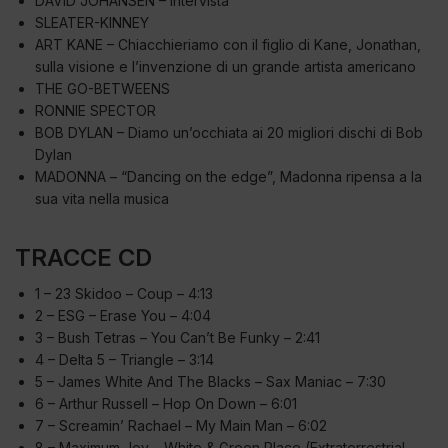
DAVID JOHANSEN – Intervista
SLEATER-KINNEY
ART KANE – Chiacchieriamo con il figlio di Kane, Jonathan,
sulla visione e l’invenzione di un grande artista americano
THE GO-BETWEENS
RONNIE SPECTOR
BOB DYLAN – Diamo un’occhiata ai 20 migliori dischi di Bob
Dylan
MADONNA – “Dancing on the edge”, Madonna ripensa a la
sua vita nella musica
TRACCE CD
1 – 23 Skidoo – Coup – 4:13
2 – ESG – Erase You – 4:04
3 – Bush Tetras – You Can’t Be Funky – 2:41
4 – Delta 5 – Triangle – 3:14
5 – James White And The Blacks – Sax Maniac – 7:30
6 – Arthur Russell – Hop On Down – 6:01
7 – Screamin’ Rachael – My Main Man – 6:02
8 – Maximum Joy – White & Green Place (Extraterrestrial