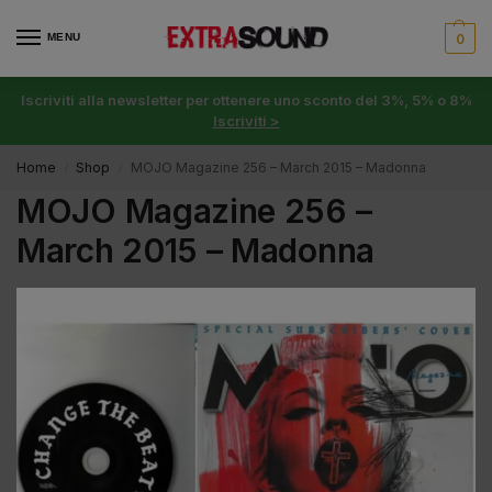
MENU
0
Iscriviti alla newsletter per ottenere uno sconto del 3%, 5% o 8%
Iscriviti >
Home
Shop
MOJO Magazine 256 – March 2015 – Madonna
/
/
MOJO Magazine 256 –
March 2015 – Madonna