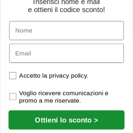
Inserisci nome e mail
e ottieni il codice sconto!
Name
INFORMAZIONI
Chi siamo
Email
Condizioni generali
Garanzia
Richiesta assistenza tecnica
Diritto di recesso
Spunte obbligatorie
Accetto la privacy policy.
Pagamenti e spedizioni
Privacy policy
Spunte obbligatorie
Voglio ricevere comunicazioni e
Utilizzo dei cookies
promo a me riservate.
Recedi dal contratto
© Extrasound 2021 |
info@extrasound.it
Ottieni lo sconto >