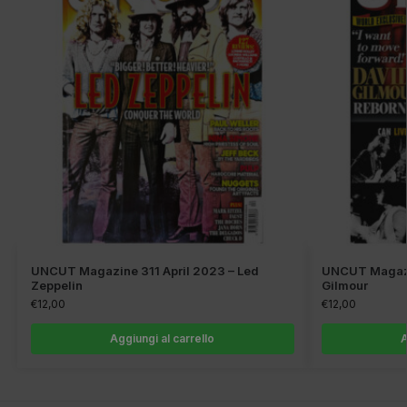
UNCUT Magazine 311 April 2023 – Led
UNCUT Magazi
Zeppelin
Gilmour
€
12,00
€
12,00
Aggiungi al carrello
A