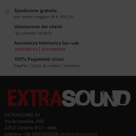
Spedizione gratuita
per ordini maggiori di € 300,00
Valutazione dei clienti
"Eccellente" 4,86/5
Assistenza telefonica lun-sab
3334188754
|
0547645626
100% Pagamenti sicuri
PayPal / Carte di credito / Bonifico
EXTRASOUND Srl
Via Archimede, 605
47521 Cesena (FC) – Italia
telefono +39 0547645626
info@extrasound.it