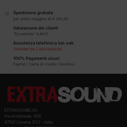
Spedizione gratuita
per ordini maggiori di € 300,00
Valutazione dei clienti
"Eccellente" 4,86/5
Assistenza telefonica lun-sab
3334188754
|
0547645626
100% Pagamenti sicuri
PayPal / Carte di credito / Bonifico
EXTRASOUND Srl
Via Archimede, 605
47521 Cesena (FC) – Italia