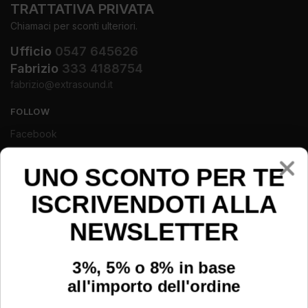
TRATTATIVA PRIVATA
Chiamaci per sconti ulteriori.
Ufficio
0547 645626
Fabrizio
333 4188754
fabrizio@extrasound.it
FOLLOW
Facebook
Instagram
Youtube
UNO SCONTO PER TE
ISCRIVENDOTI ALLA
NEWSLETTER
3%, 5% o 8% in base
all'importo dell'ordine