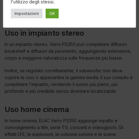
consigliabile collocarlo su una superficie stabile e valutare con
l'utilizzo degli stessi.
attenzione il punto di installazione prima della calibrazione
Impostazioni
OK
definitiva.
Uso in impianto stereo
In un impianto stereo, Varro PS350 può completare diffusori
bookshelf e diffusori da pavimento, aggiungendo estensione,
corpo e maggiore naturalezza sulle frequenze più basse.
Inoltre, se regolato correttamente, il subwoofer non deve
coprire le voci o appesantire la gamma media. Il suo compito è
completare l’impianto, rendendo il suono più pieno, più
profondo e più credibile senza diventare localizzabile.
Uso home cinema
In home cinema, ELAC Varro PS350 aggiunge impatto e
coinvolgimento a film, serie TV, concerti e videogiochi. Gli
effetti LFE, le esplosioni, le colonne sonore e le scene