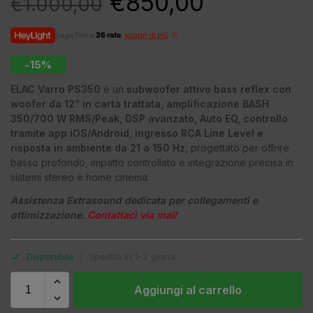
€
850,00
€
1.000,00
paga fino a
36 rate
,
scopri di più
-15%
ELAC Varro PS350
è un
subwoofer attivo bass reflex con
woofer da 12” in carta trattata, amplificazione BASH
350/700 W RMS/Peak, DSP avanzato, Auto EQ, controllo
tramite app iOS/Android, ingresso RCA Line Level e
risposta in ambiente da 21 a 150 Hz
, progettato per offrire
basso profondo, impatto controllato e integrazione precisa in
sistemi stereo e home cinema.
Assistenza Extrasound dedicata per collegamenti e
ottimizzazione.
Contattaci via mail
Disponibile
|
Spedito in 1-2 giorni
Aggiungi al carrello