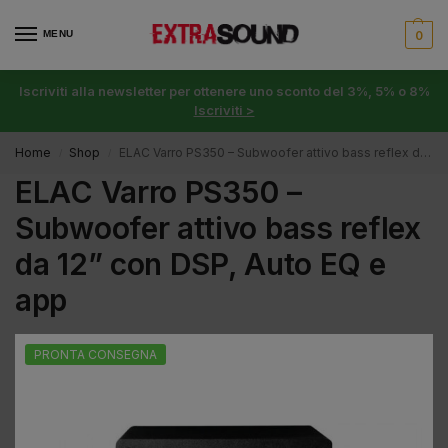
MENU
0
Iscriviti alla newsletter per ottenere uno sconto del 3%, 5% o 8%
Iscriviti >
Home
Shop
ELAC Varro PS350 – Subwoofer attivo bass reflex da 12” con DSP, Auto EQ e app
/
/
ELAC Varro PS350 –
Subwoofer attivo bass reflex
da 12” con DSP, Auto EQ e
app
PRONTA CONSEGNA