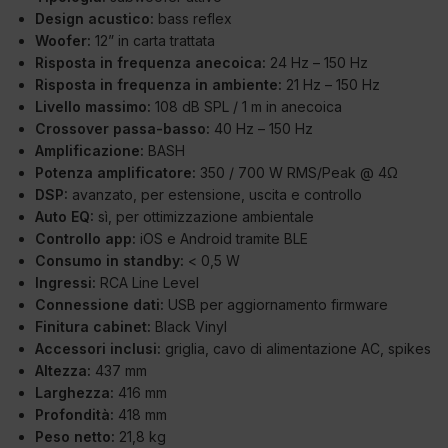
Design acustico:
bass reflex
Woofer:
12” in carta trattata
Risposta in frequenza anecoica:
24 Hz – 150 Hz
Risposta in frequenza in ambiente:
21 Hz – 150 Hz
Livello massimo:
108 dB SPL / 1 m in anecoica
Crossover passa-basso:
40 Hz – 150 Hz
Amplificazione:
BASH
Potenza amplificatore:
350 / 700 W RMS/Peak @ 4Ω
DSP:
avanzato, per estensione, uscita e controllo
Auto EQ:
sì, per ottimizzazione ambientale
Controllo app:
iOS e Android tramite BLE
Consumo in standby:
< 0,5 W
Ingressi:
RCA Line Level
Connessione dati:
USB per aggiornamento firmware
Finitura cabinet:
Black Vinyl
Accessori inclusi:
griglia, cavo di alimentazione AC, spikes
Altezza:
437 mm
Larghezza:
416 mm
Profondità:
418 mm
Peso netto:
21,8 kg