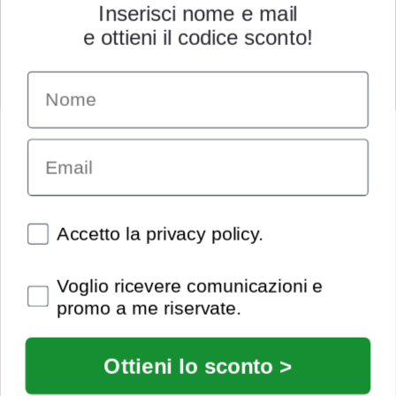
Inserisci nome e mail
e ottieni il codice sconto!
Name
INFORMAZIONI
Chi siamo
Email
Condizioni generali
Garanzia
Richiesta assistenza tecnica
Diritto di recesso
Spunte obbligatorie
Accetto la privacy policy.
Pagamenti e spedizioni
Privacy policy
Spunte obbligatorie
Voglio ricevere comunicazioni e
Utilizzo dei cookies
promo a me riservate.
Recedi dal contratto
© Extrasound 2021 |
info@extrasound.it
Ottieni lo sconto >