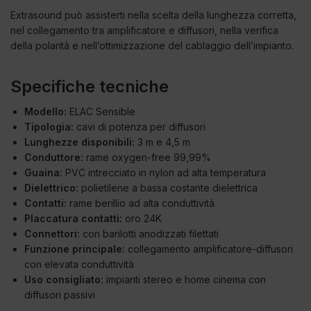
Extrasound può assisterti nella scelta della lunghezza corretta,
nel collegamento tra amplificatore e diffusori, nella verifica
della polarità e nell’ottimizzazione del cablaggio dell’impianto.
Specifiche tecniche
Modello:
ELAC Sensible
Tipologia:
cavi di potenza per diffusori
Lunghezze disponibili:
3 m e 4,5 m
Conduttore:
rame oxygen-free 99,99%
Guaina:
PVC intrecciato in nylon ad alta temperatura
Dielettrico:
polietilene a bassa costante dielettrica
Contatti:
rame berillio ad alta conduttività
Placcatura contatti:
oro 24K
Connettori:
con barilotti anodizzati filettati
Funzione principale:
collegamento amplificatore-diffusori
con elevata conduttività
Uso consigliato:
impianti stereo e home cinema con
diffusori passivi