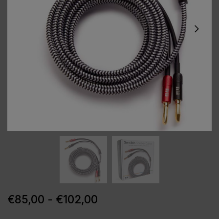
€
85,00
-
€
102,00