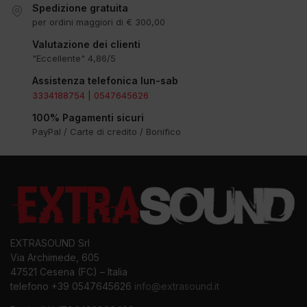
Spedizione gratuita
per ordini maggiori di € 300,00
Valutazione dei clienti
"Eccellente" 4,86/5
Assistenza telefonica lun-sab
3334188754
|
0547645626
100% Pagamenti sicuri
PayPal / Carte di credito / Bonifico
EXTRASOUND Srl
Via Archimede, 605
47521 Cesena (FC) – Italia
telefono +39 0547645626
info@extrasound.it