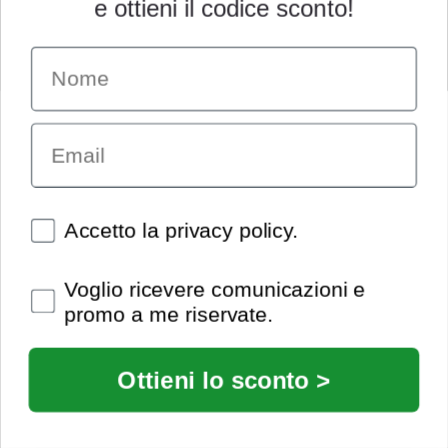
e ottieni il codice sconto!
Name
INFORMAZIONI
Chi siamo
Email
Condizioni generali
Garanzia
Richiesta assistenza tecnica
Diritto di recesso
Spunte obbligatorie
Accetto la privacy policy.
Pagamenti e spedizioni
Privacy policy
Spunte obbligatorie
Voglio ricevere comunicazioni e
Utilizzo dei cookies
promo a me riservate.
Recedi dal contratto
© Extrasound 2021 |
info@extrasound.it
Ottieni lo sconto >