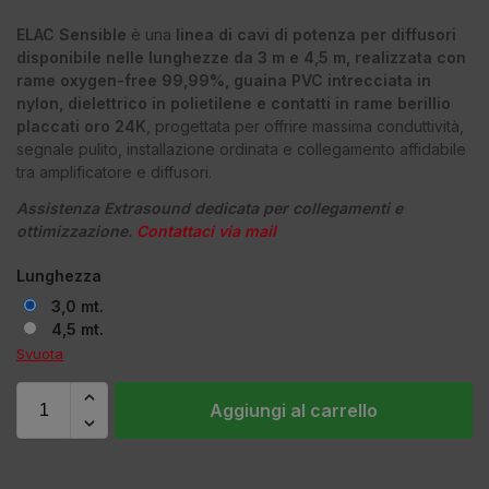
ELAC Sensible
è una
linea di cavi di potenza per diffusori
disponibile nelle lunghezze da 3 m e 4,5 m, realizzata con
rame oxygen-free 99,99%, guaina PVC intrecciata in
nylon, dielettrico in polietilene e contatti in rame berillio
placcati oro 24K
, progettata per offrire massima conduttività,
segnale pulito, installazione ordinata e collegamento affidabile
tra amplificatore e diffusori.
Assistenza Extrasound dedicata per collegamenti e
ottimizzazione.
Contattaci via mail
Lunghezza
3,0 mt.
4,5 mt.
Svuota
Aggiungi al carrello