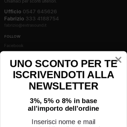
Chiamaci per sconti ulteriori.
Ufficio
0547 645626
Fabrizio
333 4188754
fabrizio@extrasound.it
FOLLOW
Facebook
Instagram
UNO SCONTO PER TE
Youtube
ISCRIVENDOTI ALLA
NEWSLETTER
3%, 5% o 8% in base
all'importo dell'ordine
Inserisci nome e mail