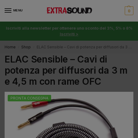
MENU
0
Iscriviti alla newsletter per ottenere uno sconto del 3%, 5% o 8%
Iscriviti >
Home
Shop
ELAC Sensible – Cavi di potenza per diffusori da 3 m e 4,5 m con rame OFC
/
/
ELAC Sensible – Cavi di
potenza per diffusori da 3 m
e 4,5 m con rame OFC
PRONTA CONSEGNA