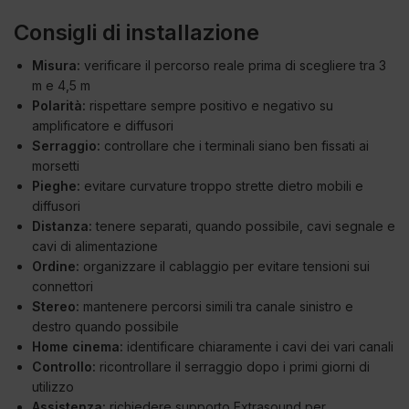
Consigli di installazione
Misura:
verificare il percorso reale prima di scegliere tra 3
m e 4,5 m
Polarità:
rispettare sempre positivo e negativo su
amplificatore e diffusori
Serraggio:
controllare che i terminali siano ben fissati ai
morsetti
Pieghe:
evitare curvature troppo strette dietro mobili e
diffusori
Distanza:
tenere separati, quando possibile, cavi segnale e
cavi di alimentazione
Ordine:
organizzare il cablaggio per evitare tensioni sui
connettori
Stereo:
mantenere percorsi simili tra canale sinistro e
destro quando possibile
Home cinema:
identificare chiaramente i cavi dei vari canali
Controllo:
ricontrollare il serraggio dopo i primi giorni di
utilizzo
Assistenza:
richiedere supporto Extrasound per