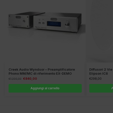
Creek Audio Wyndsor – Preamplificatore
Diffusori 2 Vie
Phono MM/MC di riferimento EX-DEMO
Elipson IC8
€
840,00
€
298,00
€
1.200,00
Aggiungi al carrello
A