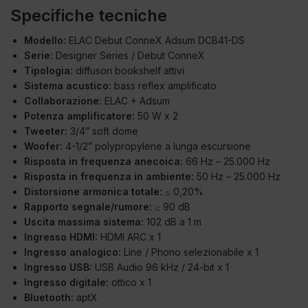
Specifiche tecniche
Modello:
ELAC Debut ConneX Adsum DCB41-DS
Serie:
Designer Series / Debut ConneX
Tipologia:
diffusori bookshelf attivi
Sistema acustico:
bass reflex amplificato
Collaborazione:
ELAC + Adsum
Potenza amplificatore:
50 W x 2
Tweeter:
3/4” soft dome
Woofer:
4-1/2” polypropylene a lunga escursione
Risposta in frequenza anecoica:
66 Hz – 25.000 Hz
Risposta in frequenza in ambiente:
50 Hz – 25.000 Hz
Distorsione armonica totale:
≤ 0,20%
Rapporto segnale/rumore:
≥ 90 dB
Uscita massima sistema:
102 dB a 1 m
Ingresso HDMI:
HDMI ARC x 1
Ingresso analogico:
Line / Phono selezionabile x 1
Ingresso USB:
USB Audio 96 kHz / 24-bit x 1
Ingresso digitale:
ottico x 1
Bluetooth:
aptX