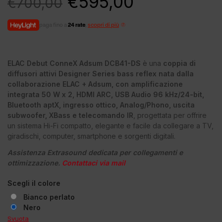
€
595,00
€
700,00
paga fino a
24 rate
,
scopri di più
ELAC Debut ConneX Adsum DCB41-DS
è una
coppia di
diffusori attivi Designer Series bass reflex nata dalla
collaborazione ELAC + Adsum, con amplificazione
integrata 50 W x 2, HDMI ARC, USB Audio 96 kHz/24-bit,
Bluetooth aptX, ingresso ottico, Analog/Phono, uscita
subwoofer, XBass e telecomando IR
, progettata per offrire
un sistema Hi-Fi compatto, elegante e facile da collegare a TV,
giradischi, computer, smartphone e sorgenti digitali.
Assistenza Extrasound dedicata per collegamenti e
ottimizzazione.
Contattaci via mail
Scegli il colore
Bianco perlato
Nero
Svuota