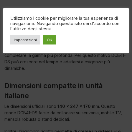
Risposta in frequenza
Utilizziamo i cookie per migliorare la tua esperienza di
navigazione. Navigando questo sito sei d'accordo con
La risposta dichiarata è
66 Hz – 25.000 Hz in anecoica
e
50
l'utilizzo degli stessi.
Hz – 25.000 Hz in ambiente
. Per un sistema compatto, il dato
in ambiente evidenzia una buona capacità di estensione.
Impostazioni
OK
Inoltre, la possibilità di aggiungere un subwoofer permette di
completare la gamma più profonda. Per questo motivo DCB41-
DS può crescere nel tempo e adattarsi a esigenze più
dinamiche.
Dimensioni compatte in unità
italiane
Le dimensioni ufficiali sono
140 x 247 x 170 mm
. Questo
rende DCB41-DS facile da collocare su scrivania, mobile TV,
mensola robusta o stand dedicati.
Inoltre, l’ingombro ridotto permette di creare un sistema Hi-Fi