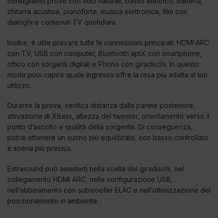
consigliamo prove con voci naturali, basso elettrico, batteria,
chitarra acustica, pianoforte, musica elettronica, film con
dialoghi e contenuti TV quotidiani.
Inoltre, è utile provare tutte le connessioni principali: HDMI ARC
con TV, USB con computer, Bluetooth aptX con smartphone,
ottico con sorgenti digitali e Phono con giradischi. In questo
modo puoi capire quale ingresso offre la resa più adatta al tuo
utilizzo.
Durante la prova, verifica distanza dalla parete posteriore,
attivazione di XBass, altezza del tweeter, orientamento verso il
punto d’ascolto e qualità della sorgente. Di conseguenza,
potrai ottenere un suono più equilibrato, con basso controllato
e scena più precisa.
Extrasound può assisterti nella scelta del giradischi, nel
collegamento HDMI ARC, nella configurazione USB,
nell’abbinamento con subwoofer ELAC e nell’ottimizzazione del
posizionamento in ambiente.