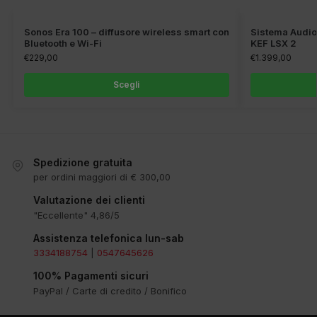
Sonos Era 100 – diffusore wireless smart con
Sistema Audio
Bluetooth e Wi-Fi
KEF LSX 2
€
229,00
€
1.399,00
Scegli
Spedizione gratuita
per ordini maggiori di € 300,00
Valutazione dei clienti
"Eccellente" 4,86/5
Assistenza telefonica lun-sab
3334188754
|
0547645626
100% Pagamenti sicuri
PayPal / Carte di credito / Bonifico