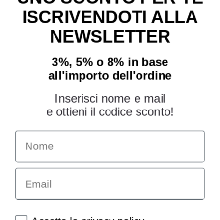
ISCRIVENDOTI ALLA
NEWSLETTER
3%, 5% o 8% in base
all'importo dell'ordine
Inserisci nome e mail
e ottieni il codice sconto!
Name
INFORMAZIONI
Chi siamo
Email
Condizioni generali
Garanzia
Richiesta assistenza tecnica
Diritto di recesso
Spunte obbligatorie