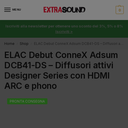
MENU
0
Iscriviti alla newsletter per ottenere uno sconto del 3%, 5% o 8%
Iscriviti >
Home
Shop
ELAC Debut ConneX Adsum DCB41-DS – Diffusori attivi Designer Series con HDMI ARC e phono
/
/
ELAC Debut ConneX Adsum
DCB41-DS – Diffusori attivi
Designer Series con HDMI
ARC e phono
PRONTA CONSEGNA