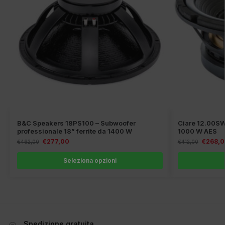
B&C Speakers 18PS100 – Subwoofer
Ciare 12.00SW
professionale 18” ferrite da 1400 W
1000 W AES
€
277,00
€
268,
€
462,00
€
412,00
Seleziona opzioni
Spedizione gratuita