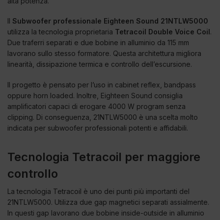
alta potenza.
Il
Subwoofer professionale Eighteen Sound 21NTLW5000
utilizza la tecnologia proprietaria
Tetracoil Double Voice Coil
.
Due traferri separati e due bobine in alluminio da 115 mm
lavorano sullo stesso formatore. Questa architettura migliora
linearità, dissipazione termica e controllo dell’escursione.
Il progetto è pensato per l’uso in cabinet reflex, bandpass
oppure horn loaded. Inoltre, Eighteen Sound consiglia
amplificatori capaci di erogare 4000 W program senza
clipping. Di conseguenza, 21NTLW5000 è una scelta molto
indicata per subwoofer professionali potenti e affidabili.
Tecnologia Tetracoil per maggiore
controllo
La tecnologia Tetracoil è uno dei punti più importanti del
21NTLW5000. Utilizza due gap magnetici separati assialmente.
In questi gap lavorano due bobine inside-outside in alluminio