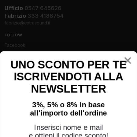
Ufficio
0547 645626
Fabrizio
333 4188754
fabrizio@extrasound.it
FOLLOW
Facebook
Instagram
Youtube
UNO SCONTO PER TE
ISCRIVENDOTI ALLA
NEWSLETTER
3%, 5% o 8% in base
all'importo dell'ordine
Inserisci nome e mail
e ottieni il codice sconto!