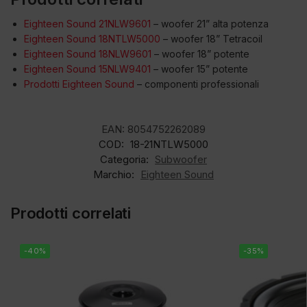
Eighteen Sound 21NLW9601
– woofer 21” alta potenza
Eighteen Sound 18NTLW5000
– woofer 18” Tetracoil
Eighteen Sound 18NLW9601
– woofer 18” potente
Eighteen Sound 15NLW9401
– woofer 15” potente
Prodotti Eighteen Sound
– componenti professionali
EAN:
8054752262089
COD:
18-21NTLW5000
Categoria:
Subwoofer
Marchio:
Eighteen Sound
Prodotti correlati
-40%
-35%