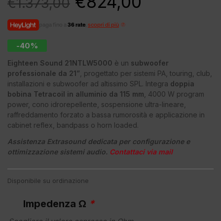
€
824,00
€
1.373,00
paga fino a
36 rate
,
scopri di più
-40%
Eighteen Sound 21NTLW5000
è un
subwoofer
professionale da 21”
, progettato per sistemi PA, touring, club,
installazioni e subwoofer ad altissimo SPL. Integra
doppia
bobina Tetracoil in alluminio da 115 mm
, 4000 W program
power, cono idrorepellente, sospensione ultra-lineare,
raffreddamento forzato a bassa rumorosità e applicazione in
cabinet reflex, bandpass o horn loaded.
Assistenza Extrasound dedicata per configurazione e
ottimizzazione sistemi audio.
Contattaci via mail
Disponibile su ordinazione
Impedenza Ω
*