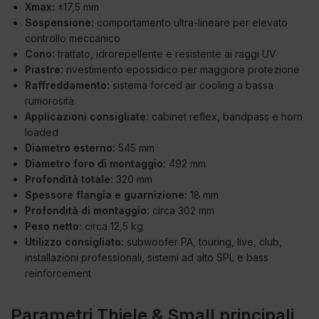
Xmax:
±17,5 mm
Sospensione:
comportamento ultra-lineare per elevato
controllo meccanico
Cono:
trattato, idrorepellente e resistente ai raggi UV
Piastre:
rivestimento epossidico per maggiore protezione
Raffreddamento:
sistema forced air cooling a bassa
rumorosità
Applicazioni consigliate:
cabinet reflex, bandpass e horn
loaded
Diametro esterno:
545 mm
Diametro foro di montaggio:
492 mm
Profondità totale:
320 mm
Spessore flangia e guarnizione:
18 mm
Profondità di montaggio:
circa 302 mm
Peso netto:
circa 12,5 kg
Utilizzo consigliato:
subwoofer PA, touring, live, club,
installazioni professionali, sistemi ad alto SPL e bass
reinforcement
Parametri Thiele & Small principali