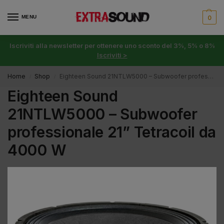
MENU
0
Iscriviti alla newsletter per ottenere uno sconto del 3%, 5% o 8%
Iscriviti >
Home
Shop
Eighteen Sound 21NTLW5000 – Subwoofer professionale 21” Tetracoil da 4000 W
/
/
Eighteen Sound
21NTLW5000 – Subwoofer
professionale 21” Tetracoil da
4000 W