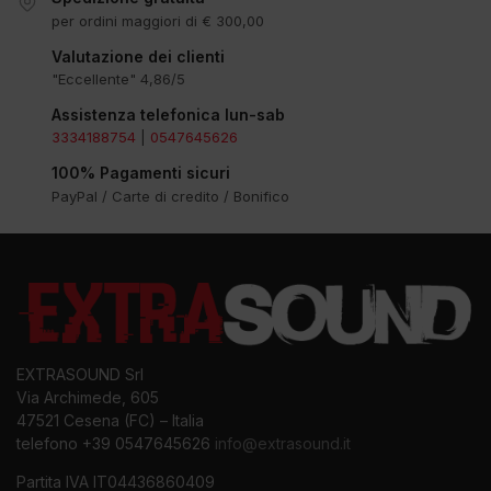
per ordini maggiori di € 300,00
Valutazione dei clienti
"Eccellente" 4,86/5
Assistenza telefonica lun-sab
3334188754
|
0547645626
100% Pagamenti sicuri
PayPal / Carte di credito / Bonifico
EXTRASOUND Srl
Via Archimede, 605
47521 Cesena (FC) – Italia
telefono +39 0547645626
info@extrasound.it
Partita IVA IT04436860409