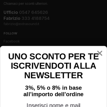
Chiamaci per sconti ulteriori.
Ufficio
0547 645626
Fabrizio
333 4188754
fabrizio@extrasound.it
FOLLOW
Facebook
Instagram
Youtube
UNO SCONTO PER TE
ISCRIVENDOTI ALLA
NEWSLETTER
3%, 5% o 8% in base
all'importo dell'ordine
Inserisci nome e mail