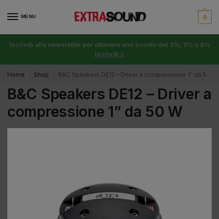
MENU
0
Iscriviti alla newsletter per ottenere uno sconto del 3%, 5% o 8%
Iscriviti >
Home
Shop
B&C Speakers DE12 – Driver a compressione 1” da 50 W
/
/
B&C Speakers DE12 – Driver a
compressione 1” da 50 W