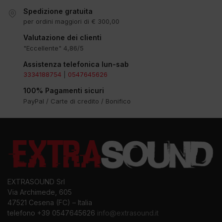
Spedizione gratuita
per ordini maggiori di € 300,00
Valutazione dei clienti
"Eccellente" 4,86/5
Assistenza telefonica lun-sab
3334188754
|
0547645626
100% Pagamenti sicuri
PayPal / Carte di credito / Bonifico
EXTRASOUND Srl
Via Archimede, 605
47521 Cesena (FC) – Italia
telefono +39 0547645626
info@extrasound.it