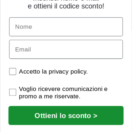
e ottieni il codice sconto!
Name
INFORMAZIONI
Chi siamo
Email
Condizioni generali
Garanzia
Richiesta assistenza tecnica
Diritto di recesso
Spunte obbligatorie
Accetto la privacy policy.
Pagamenti e spedizioni
Privacy policy
Spunte obbligatorie
Voglio ricevere comunicazioni e
Utilizzo dei cookies
promo a me riservate.
Recedi dal contratto
© Extrasound 2021 |
info@extrasound.it
Ottieni lo sconto >