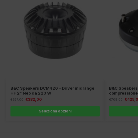
B&C Speakers DCM420 – Driver midrange
B&C Speakers 
HF 2” Neo da 220 W
compressione 
€
382,00
€
425,
€
637,00
€
708,00
Seleziona opzioni