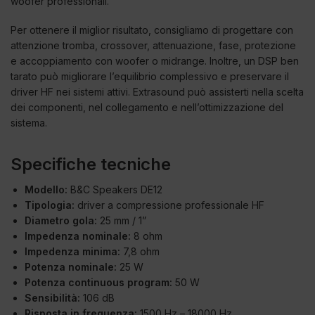
woofer professionali.
Per ottenere il miglior risultato, consigliamo di progettare con
attenzione tromba, crossover, attenuazione, fase, protezione
e accoppiamento con woofer o midrange. Inoltre, un DSP ben
tarato può migliorare l’equilibrio complessivo e preservare il
driver HF nei sistemi attivi. Extrasound può assisterti nella scelta
dei componenti, nel collegamento e nell’ottimizzazione del
sistema.
Specifiche tecniche
Modello:
B&C Speakers DE12
Tipologia:
driver a compressione professionale HF
Diametro gola:
25 mm / 1”
Impedenza nominale:
8 ohm
Impedenza minima:
7,8 ohm
Potenza nominale:
25 W
Potenza continuous program:
50 W
Sensibilità:
106 dB
Risposta in frequenza:
1500 Hz – 18000 Hz