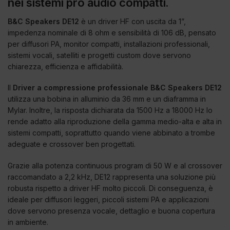
nei sistemi pro audio compatti.
B&C Speakers DE12
è un driver HF con uscita da 1”,
impedenza nominale di 8 ohm e sensibilità di 106 dB, pensato
per diffusori PA, monitor compatti, installazioni professionali,
sistemi vocali, satelliti e progetti custom dove servono
chiarezza, efficienza e affidabilità.
Il
Driver a compressione professionale B&C Speakers DE12
utilizza una bobina in alluminio da 36 mm e un diaframma in
Mylar. Inoltre, la risposta dichiarata da 1500 Hz a 18000 Hz lo
rende adatto alla riproduzione della gamma medio-alta e alta in
sistemi compatti, soprattutto quando viene abbinato a trombe
adeguate e crossover ben progettati.
Grazie alla potenza continuous program di 50 W e al crossover
raccomandato a 2,2 kHz, DE12 rappresenta una soluzione più
robusta rispetto a driver HF molto piccoli. Di conseguenza, è
ideale per diffusori leggeri, piccoli sistemi PA e applicazioni
dove servono presenza vocale, dettaglio e buona copertura
in ambiente.