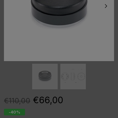
€
66,00
€
110,00
-40%