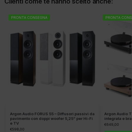
Clienti come te hanno scelto anche:
PRONTA CONSEGNA
PRONTA CONS
Argon Audio FORUS 55 – Diffusori passivi da
Argon Audio TT
pavimento con doppi woofer 5,25” per Hi-Fi
integrata e br
e TV
€
649,00
€
598,00