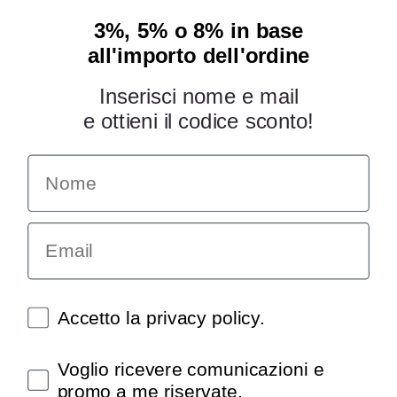
3%, 5% o 8% in base
all'importo dell'ordine
Inserisci nome e mail
e ottieni il codice sconto!
Name
INFORMAZIONI
Chi siamo
Email
Condizioni generali
Garanzia
Richiesta assistenza tecnica
Diritto di recesso
Spunte obbligatorie
Accetto la privacy policy.
Pagamenti e spedizioni
Privacy policy
Spunte obbligatorie
Voglio ricevere comunicazioni e
Utilizzo dei cookies
promo a me riservate.
Recedi dal contratto