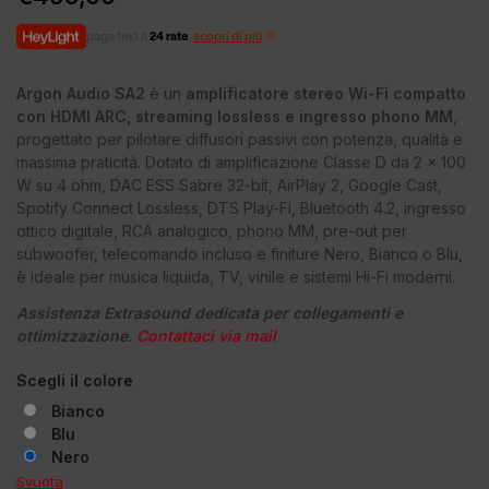
paga fino a
24 rate
,
scopri di più
Argon Audio SA2
è un
amplificatore stereo Wi-Fi compatto
con HDMI ARC, streaming lossless e ingresso phono MM
,
progettato per pilotare diffusori passivi con potenza, qualità e
massima praticità. Dotato di amplificazione Classe D da 2 x 100
W su 4 ohm, DAC ESS Sabre 32-bit, AirPlay 2, Google Cast,
Spotify Connect Lossless, DTS Play-Fi, Bluetooth 4.2, ingresso
ottico digitale, RCA analogico, phono MM, pre-out per
subwoofer, telecomando incluso e finiture Nero, Bianco o Blu,
è ideale per musica liquida, TV, vinile e sistemi Hi-Fi moderni.
Assistenza Extrasound dedicata per collegamenti e
ottimizzazione.
Contattaci via mail
Scegli il colore
Bianco
Blu
Nero
Svuota