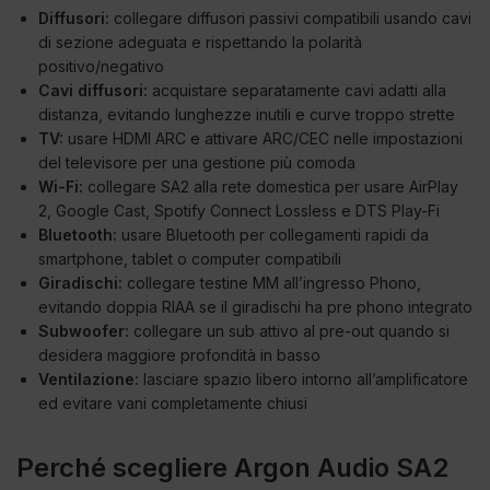
Diffusori:
collegare diffusori passivi compatibili usando cavi
di sezione adeguata e rispettando la polarità
positivo/negativo
Cavi diffusori:
acquistare separatamente cavi adatti alla
distanza, evitando lunghezze inutili e curve troppo strette
TV:
usare HDMI ARC e attivare ARC/CEC nelle impostazioni
del televisore per una gestione più comoda
Wi-Fi:
collegare SA2 alla rete domestica per usare AirPlay
2, Google Cast, Spotify Connect Lossless e DTS Play-Fi
Bluetooth:
usare Bluetooth per collegamenti rapidi da
smartphone, tablet o computer compatibili
Giradischi:
collegare testine MM all’ingresso Phono,
evitando doppia RIAA se il giradischi ha pre phono integrato
Subwoofer:
collegare un sub attivo al pre-out quando si
desidera maggiore profondità in basso
Ventilazione:
lasciare spazio libero intorno all’amplificatore
ed evitare vani completamente chiusi
Perché scegliere Argon Audio SA2