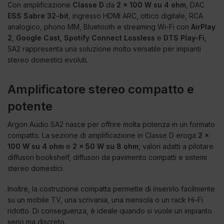
Con amplificazione
Classe D
da
2 x 100 W su 4 ohm
, DAC
ESS Sabre 32-bit
, ingresso HDMI ARC, ottico digitale, RCA
analogico, phono MM, Bluetooth e streaming Wi-Fi con
AirPlay
2
,
Google Cast
,
Spotify Connect Lossless
e
DTS Play-Fi
,
SA2 rappresenta una soluzione molto versatile per impianti
stereo domestici evoluti.
Amplificatore stereo compatto e
potente
Argon Audio SA2 nasce per offrire molta potenza in un formato
compatto. La sezione di amplificazione in Classe D eroga
2 x
100 W su 4 ohm
e
2 x 50 W su 8 ohm
, valori adatti a pilotare
diffusori bookshelf, diffusori da pavimento compatti e sistemi
stereo domestici.
Inoltre, la costruzione compatta permette di inserirlo facilmente
su un mobile TV, una scrivania, una mensola o un rack Hi-Fi
ridotto. Di conseguenza, è ideale quando si vuole un impianto
serio ma discreto.