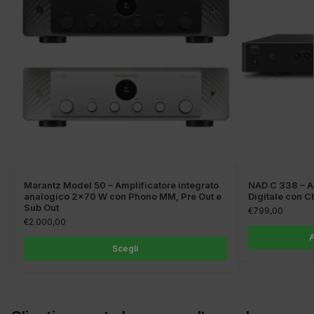
Marantz Model 50 – Amplificatore integrato
NAD C 338 – Am
analogico 2×70 W con Phono MM, Pre Out e
Digitale con C
Sub Out
€
799,00
€
2.000,00
A
Scegli