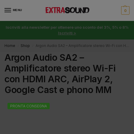
MENU
0
Iscriviti alla newsletter per ottenere uno sconto del 3%, 5% o 8%
Iscriviti >
Home
Shop
Argon Audio SA2 – Amplificatore stereo Wi-Fi con HDMI ARC, AirPlay 2, Google Cast e phono MM
/
/
Argon Audio SA2 –
Amplificatore stereo Wi-Fi
con HDMI ARC, AirPlay 2,
Google Cast e phono MM
PRONTA CONSEGNA