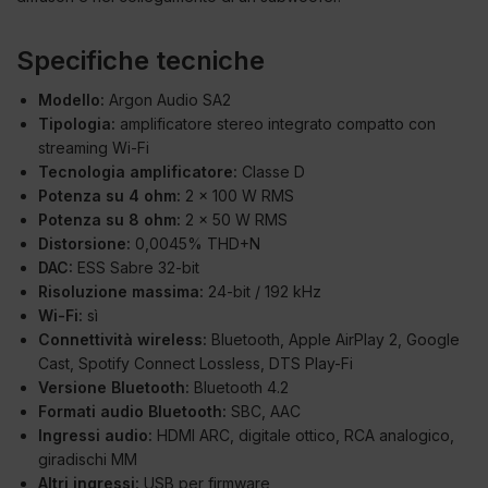
Specifiche tecniche
Modello:
Argon Audio SA2
Tipologia:
amplificatore stereo integrato compatto con
streaming Wi-Fi
Tecnologia amplificatore:
Classe D
Potenza su 4 ohm:
2 x 100 W RMS
Potenza su 8 ohm:
2 x 50 W RMS
Distorsione:
0,0045% THD+N
DAC:
ESS Sabre 32-bit
Risoluzione massima:
24-bit / 192 kHz
Wi-Fi:
sì
Connettività wireless:
Bluetooth, Apple AirPlay 2, Google
Cast, Spotify Connect Lossless, DTS Play-Fi
Versione Bluetooth:
Bluetooth 4.2
Formati audio Bluetooth:
SBC, AAC
Ingressi audio:
HDMI ARC, digitale ottico, RCA analogico,
giradischi MM
Altri ingressi:
USB per firmware