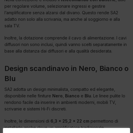
per regolare volume, selezionare ingressi e gestire
l’amplificatore senza alzarsi dal divano. Questo rende SA2
adatto non solo alla scrivania, ma anche al soggiorno e alla
sala TV.
Inoltre, la dotazione comprende il cavo di alimentazione. I cavi
diffusori non sono inclusi, quindi vanno scelti separatamente in
base alla distanza dai diffusori e alla qualità desiderata.
Design scandinavo in Nero, Bianco o
Blu
SA2 adotta un design minimalista, compatto ed elegante,
disponibile nelle finiture
Nero
,
Bianco
e
Blu
. Le linee pulite lo
rendono facile da inserire in ambienti moderni, mobili TV,
scrivanie e sistemi Hi-Fi discreti.
Inoltre, le dimensioni di
6,3 x 25,2 x 22 cm
permettono di
installarlo anche dove un amplificatore tradizionale