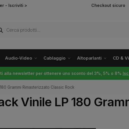
ter -
Iscriviti >
Checkout sicuro
Audio-Video
Cablaggio
Altoparlanti
CD & Vin
viti alla newsletter per ottenere uno sconto del 3%, 5% o 8%
Isc
 180 Grammi Rimasterizzato Classic Rock
ack Vinile LP 180 Gram