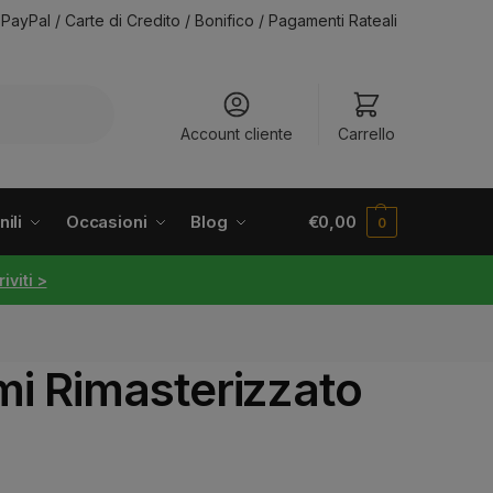
PayPal / Carte di Credito / Bonifico / Pagamenti Rateali
Account cliente
Carrello
ili
Occasioni
Blog
€
0,00
0
riviti >
mi Rimasterizzato