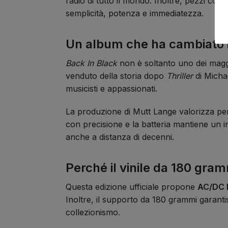
radio di tutto il mondo. Inoltre, pezzi com
semplicità, potenza e immediatezza.
Un album che ha cambiato i
Back In Black
non è soltanto uno dei maggio
venduto della storia dopo
Thriller
di Micha
musicisti e appassionati.
La produzione di Mutt Lange valorizza per
con precisione e la batteria mantiene un
anche a distanza di decenni.
Perché il vinile da 180 gra
Questa edizione ufficiale propone
AC/DC B
Inoltre, il supporto da 180 grammi garantisc
collezionismo.