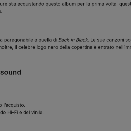
re stia acquistando questo album per la prima volta, questa
o.
 paragonabile a quella di
Back In Black
. Le sue canzoni so
 Inoltre, il celebre logo nero della copertina è entrato nell
asound
 l’acquisto.
o Hi-Fi e del vinile.