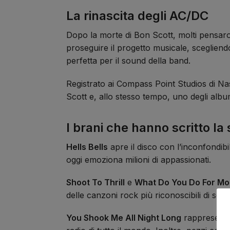
La rinascita degli AC/DC
Dopo la morte di Bon Scott, molti pensar
proseguire il progetto musicale, sceglie
perfetta per il sound della band.
Registrato ai Compass Point Studios di N
Scott e, allo stesso tempo, uno degli album 
I brani che hanno scritto la 
Hells Bells
apre il disco con l’inconfondib
oggi emoziona milioni di appassionati.
Shoot To Thrill
e
What Do You Do For M
delle canzoni rock più riconoscibili di sem
You Shook Me All Night Long
rappresenta 