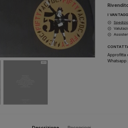
Rivendito
I VANTAG
Spedizi
Valutazi
Assiste
CONTATTA
Approfitta 
Whatsapp p
Descrizione
Recensioni