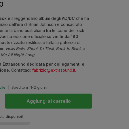
0
lack
è il leggendario album degli
AC/DC
che ha
nizio dell’era di Brian Johnson e consacrato
ente la band australiana tra le icone del rock
Questa edizione ufficiale su
vinile da 180
masterizzato
restituisce tutta la potenza di
ome
Hells Bells
,
Shoot To Thrill
,
Back In Black
e
Me All Night Long
.
a Extrasound dedicata per collegamenti e
ione.
Contattaci:
fabrizio@extrasound.it
.
bile
|
Spedito in 1-2 giorni
Aggiungi al carrello
tti disponibili!