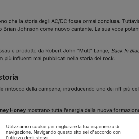
ono che la storia degli AC/DC fosse ormai conclusa. Tuttav
ndo Brian Johnson come nuovo cantante. La sua voce potente
assau e prodotto da Robert John “Mutt” Lange,
Back In Bla
più influenti mai pubblicati nella storia del rock.
storia
ile rintocco della campana, introducendo uno dei riff più ce
oney Honey
mostrano tutta l’energia della nuova formazio
pre grazie al celebre riff di Angus Young.
Utilizziamo i cookie per migliorare la tua esperienza di
invece il lato più melodico della band e continua a essere 
navigazione. Navigando questo sito sei d'accordo con
l'utilizzo degli stessi.