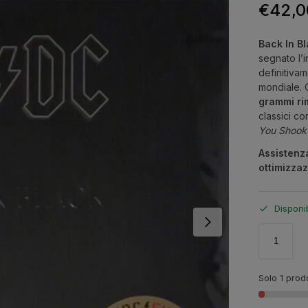
€
42,0
Back In B
segnato l’i
definitivam
mondiale. 
grammi ri
classici c
You Shook 
Assistenz
ottimizzaz
Disponi
Solo 1 prodo