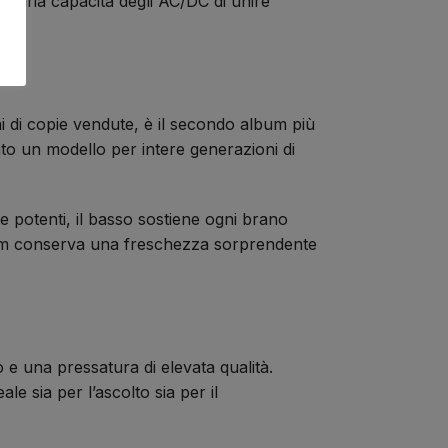
naria capacità degli AC/DC di unire
ni di copie vendute, è il secondo album più
o un modello per intere generazioni di
 potenti, il basso sostiene ogni brano
lbum conserva una freschezza sorprendente
e una pressatura di elevata qualità.
le sia per l’ascolto sia per il