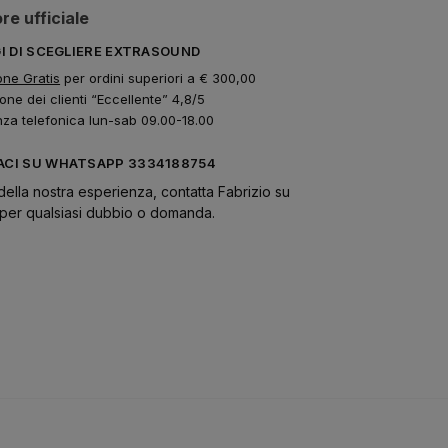
re ufficiale
GI DI SCEGLIERE EXTRASOUND
one Gratis
per ordini superiori a € 300,00
one dei clienti “Eccellente” 4,8/5
nza telefonica lun-sab 09.00-18.00
CI SU WHATSAPP 3334188754
della nostra esperienza, contatta Fabrizio su
er qualsiasi dubbio o domanda.